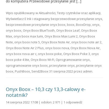
do komputera Przewodowe przesyłanie jest […]
Wpis opublikowany w
Aktualności
,
Testy czytników oraz aplikacji
,
Wyświetlacz E Ink
i otagowany
bezprzewodowe przesyłanie onyx
,
bezprzewodowe przesyłanie onyx boox
,
boox
,
BooxDrop
,
onyx
,
onyx boox
,
Onyx Boox BlueTooth
,
Onyx Boox Leaf
,
Onyx Boox
Max
,
onyx boox max lumi
,
Onyx Boox Max Lumi 2
,
Onyx Boox
Note
,
onyx boox note 5
,
Onyx Boox Note Air
,
onyx boox note air 2
,
Onyx Boox Note Air 2 Plus
,
onyx boox nova
,
Onyx Boox Nova Air
,
onyx boox nova air c
,
onyx boox poke
,
Onyx Boox Poke 3
,
onyx
boox poke 4 lite
,
Onyx Boox Wi-Fi
,
Oprogramowanie onyx
,
oprogramowanie onyx boox
,
przesyłanie onyx
,
przesyłanie onyx
boox
,
PushBoox
,
Send2Boox
31 sierpnia 2022
przez
admin
.
Onyx Boox – 10,3 czy 13,3-calowy e-
notatnik?
14 sierpnia 2022 17:08 | odsłon: 2 971 |
1 odpowiedź