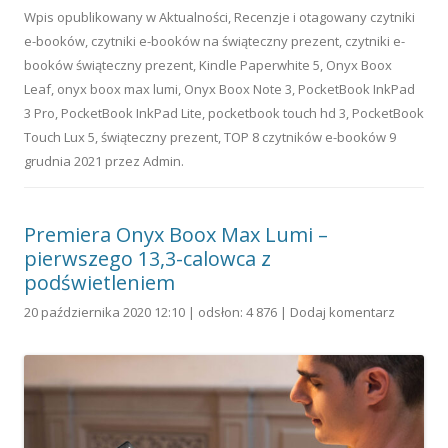
Wpis opublikowany w
Aktualności
,
Recenzje
i otagowany
czytniki
e-booków
,
czytniki e-booków na świąteczny prezent
,
czytniki e-
booków świąteczny prezent
,
Kindle Paperwhite 5
,
Onyx Boox
Leaf
,
onyx boox max lumi
,
Onyx Boox Note 3
,
PocketBook InkPad
3 Pro
,
PocketBook InkPad Lite
,
pocketbook touch hd 3
,
PocketBook
Touch Lux 5
,
świąteczny prezent
,
TOP 8 czytników e-booków
9
grudnia 2021
przez
Admin
.
Premiera Onyx Boox Max Lumi –
pierwszego 13,3-calowca z
podświetleniem
20 października 2020 12:10 | odsłon: 4 876 |
Dodaj komentarz