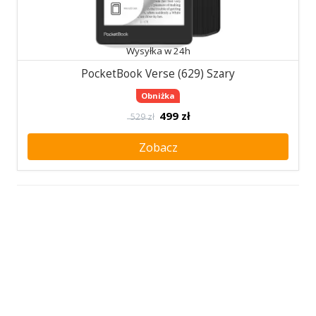
Wysyłka w 24h
PocketBook Verse (629) Szary
Obniżka
499
zł
529 zł
Zobacz