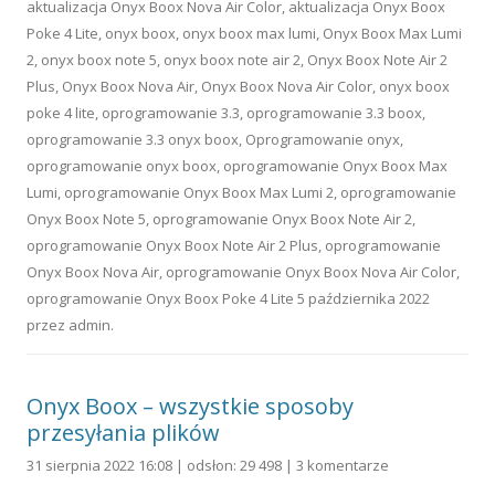
aktualizacja Onyx Boox Nova Air Color
,
aktualizacja Onyx Boox
Poke 4 Lite
,
onyx boox
,
onyx boox max lumi
,
Onyx Boox Max Lumi
2
,
onyx boox note 5
,
onyx boox note air 2
,
Onyx Boox Note Air 2
Plus
,
Onyx Boox Nova Air
,
Onyx Boox Nova Air Color
,
onyx boox
poke 4 lite
,
oprogramowanie 3.3
,
oprogramowanie 3.3 boox
,
oprogramowanie 3.3 onyx boox
,
Oprogramowanie onyx
,
oprogramowanie onyx boox
,
oprogramowanie Onyx Boox Max
Lumi
,
oprogramowanie Onyx Boox Max Lumi 2
,
oprogramowanie
Onyx Boox Note 5
,
oprogramowanie Onyx Boox Note Air 2
,
oprogramowanie Onyx Boox Note Air 2 Plus
,
oprogramowanie
Onyx Boox Nova Air
,
oprogramowanie Onyx Boox Nova Air Color
,
oprogramowanie Onyx Boox Poke 4 Lite
5 października 2022
przez
admin
.
Onyx Boox – wszystkie sposoby
przesyłania plików
31 sierpnia 2022 16:08 | odsłon: 29 498 |
3 komentarze