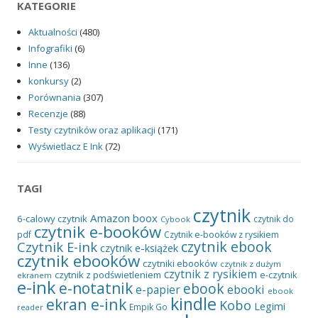
KATEGORIE
Aktualności
(480)
Infografiki
(6)
Inne
(136)
konkursy
(2)
Porównania
(307)
Recenzje
(88)
Testy czytników oraz aplikacji
(171)
Wyświetlacz E Ink
(72)
TAGI
czytnik
Amazon
boox
6-calowy czytnik
czytnik do
Cybook
czytnik e-booków
pdf
Czytnik e-booków z rysikiem
czytnik ebook
Czytnik E-ink
czytnik e-książek
czytnik ebooków
czytniki ebooków
czytnik z dużym
czytnik z rysikiem
czytnik z podświetleniem
e-czytnik
ekranem
e-ink
e-notatnik
ebook
ebooki
e-papier
ebook
kindle
ekran e-ink
Kobo
Legimi
Empik Go
reader