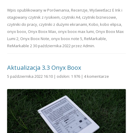
Wpis opublikowany w
Porównania
,
Recenzje
,
Wyświetlacz E Ink
i
otagowany
czytnik z rysikiem
,
czytniki A4
,
czytniki biznesowe
,
czytniki do pracy
,
czytniki z dużymi ekranami
,
Kobo
,
kobo elipsa
,
onyx boox
,
Onyx Boox Max
,
onyx boox max lumi
,
Onyx Boox Max
Lumi 2
,
Onyx Boox Note
,
onyx boox note 5
,
ReMarkable
,
ReMarkable 2
30 października 2022
przez
Admin
.
Aktualizacja 3.3 Onyx Boox
5 października 2022 16:10 | odsłon: 1 976 |
4 komentarze