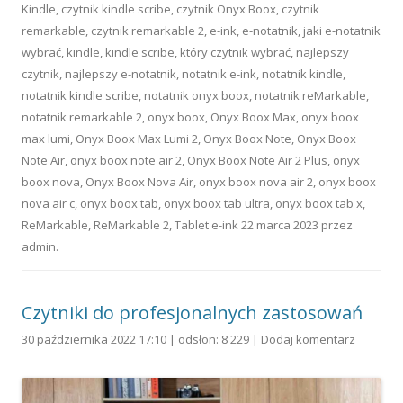
Kindle
,
czytnik kindle scribe
,
czytnik Onyx Boox
,
czytnik
remarkable
,
czytnik remarkable 2
,
e-ink
,
e-notatnik
,
jaki e-notatnik
wybrać
,
kindle
,
kindle scribe
,
który czytnik wybrać
,
najlepszy
czytnik
,
najlepszy e-notatnik
,
notatnik e-ink
,
notatnik kindle
,
notatnik kindle scribe
,
notatnik onyx boox
,
notatnik reMarkable
,
notatnik remarkable 2
,
onyx boox
,
Onyx Boox Max
,
onyx boox
max lumi
,
Onyx Boox Max Lumi 2
,
Onyx Boox Note
,
Onyx Boox
Note Air
,
onyx boox note air 2
,
Onyx Boox Note Air 2 Plus
,
onyx
boox nova
,
Onyx Boox Nova Air
,
onyx boox nova air 2
,
onyx boox
nova air c
,
onyx boox tab
,
onyx boox tab ultra
,
onyx boox tab x
,
ReMarkable
,
ReMarkable 2
,
Tablet e-ink
22 marca 2023
przez
admin
.
Czytniki do profesjonalnych zastosowań
30 października 2022 17:10 | odsłon: 8 229 |
Dodaj komentarz