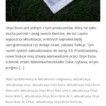
Onyx Boox jest jednym z tych producentów, który nie tylko
słucha potrzeb i uwag swoich klientów, ale też często
wypuszcza aktualizacje, w których naprawia błędy
oprogramowania czy dodaje nowe, ciekawe funkcje. Tym
razem system zaktualizowano do wersji 3.3. Przedstawiamy
nowe funkcje oraz zmiany wprowadzone przez Onyx Boox.
Dziennik zmian: Biblioteka/NeoReader Dane czytania, w tym
progres, […]
Wpis opublikowany w
Aktualności
i otagowany
aktualizacja
,
aktualizacja onyx
,
aktualizacja onyx boox
,
aktualizacja Onyx Boox
Max Lumi
,
aktualizacja Onyx Boox Max Lumi 2
,
aktualizacja Onyx
Boox Note 5
,
aktualizacja Onyx Boox Note Air 2
,
aktualizacja Onyx
Boox Note Air 2 Plus
,
aktualizacja Onyx Boox Nova Air
,