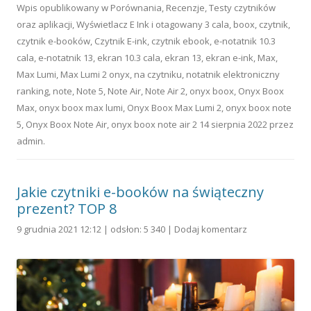
Wpis opublikowany w
Porównania
,
Recenzje
,
Testy czytników
oraz aplikacji
,
Wyświetlacz E Ink
i otagowany
3 cala
,
boox
,
czytnik
,
czytnik e-booków
,
Czytnik E-ink
,
czytnik ebook
,
e-notatnik 10.3
cala
,
e-notatnik 13
,
ekran 10.3 cala
,
ekran 13
,
ekran e-ink
,
Max
,
Max Lumi
,
Max Lumi 2 onyx
,
na czytniku
,
notatnik elektroniczny
ranking
,
note
,
Note 5
,
Note Air
,
Note Air 2
,
onyx boox
,
Onyx Boox
Max
,
onyx boox max lumi
,
Onyx Boox Max Lumi 2
,
onyx boox note
5
,
Onyx Boox Note Air
,
onyx boox note air 2
14 sierpnia 2022
przez
admin
.
Jakie czytniki e-booków na świąteczny
prezent? TOP 8
9 grudnia 2021 12:12 | odsłon: 5 340 |
Dodaj komentarz