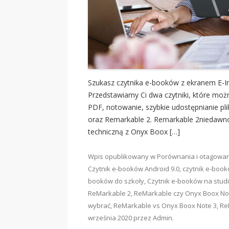
Szukasz czytnika e-booków z ekranem E-In
Przedstawiamy Ci dwa czytniki, które moż
PDF, notowanie, szybkie udostępnianie pli
oraz Remarkable 2. Remarkable 2niedawno 
techniczną z Onyx Boox […]
Wpis opublikowany w
Porównania
i otagowa
Czytnik e-booków Android 9.0
,
czytnik e-boo
booków do szkoły
,
Czytnik e-booków na stud
ReMarkable 2
,
ReMarkable czy Onyx Boox Not
wybrać
,
ReMarkable vs Onyx Boox Note 3
,
Re
września 2020
przez
Admin
.