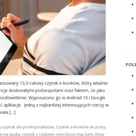
POL
nsowany 13,3-calowy czytnik e-booków, który właśnie
encje doskonałymi podzespołami oraz faktem, że jako
 podświetlenie. Wyposażono go w Android 10 i Google
 aplikacje. Jedną z najbardziej interesujących rzeczy w
wala […]
ny
czytnik dla profesjonalistów
,
Czytnik e-booków do pracy
,
w na studia
,
czytnik z rysikiem
,
onyx boox max lumi
,
Onyx