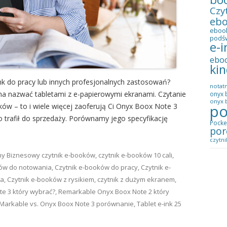
Czy
eb
eboo
podś
e-i
ebo
kin
k do pracy lub innych profesjonalnych zastosowań?
notatn
na nazwać tabletami z e-papierowymi ekranami. Czytanie
onyx 
onyx b
po
ków – to i wiele więcej zaoferują Ci Onyx Boox Note 3
trafił do sprzedaży. Porównamy jego specyfikację
Pocke
por
czytni
ny
Biznesowy czytnik e-booków
,
czytnik e-booków 10 cali
,
ków do notowania
,
Czytnik e-booków do pracy
,
Czytnik e-
ia
,
Czytnik e-booków z rysikiem
,
czytnik z dużym ekranem
,
e 3 który wybrać?
,
Remarkable Onyx Boox Note 2 który
Markable vs. Onyx Boox Note 3 porównanie
,
Tablet e-ink
25