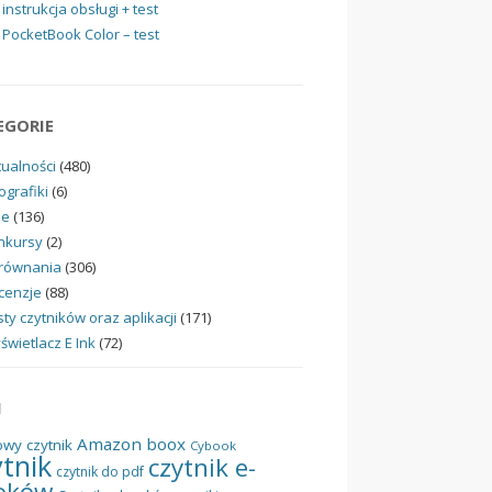
instrukcja obsługi + test
PocketBook Color – test
EGORIE
tualności
(480)
ografiki
(6)
ne
(136)
nkursy
(2)
równania
(306)
cenzje
(88)
ty czytników oraz aplikacji
(171)
świetlacz E Ink
(72)
I
Amazon
boox
owy czytnik
Cybook
ytnik
czytnik e-
czytnik do pdf
oków