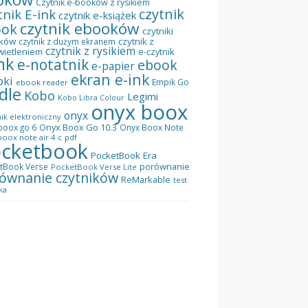
Czytnik e-booków z rysikiem
czytnik
tnik E-ink
czytnik e-książek
czytnik ebooków
ook
czytniki
ków
czytnik z
czytnik z dużym ekranem
czytnik z rysikiem
wietleniem
e-czytnik
nk
e-notatnik
ebook
e-papier
ekran e-ink
oki
Empik Go
ebook reader
dle
Kobo
Legimi
Kobo Libra Colour
onyx boox
onyx
ik elektroniczny
Onyx Boox Go 10.3
boox go 6
Onyx Boox Note
oox note air 4 c
pdf
cketbook
PocketBook Era
porównanie
tBook Verse
PocketBook Verse Lite
ównanie czytników
ReMarkable
test
ka