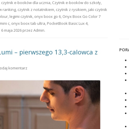
,
czytnik e-booków dla ucznia
,
Czytnik e-booków do szkoły
,
w ranking
,
czytnik z notatnikiem
,
czytnik z rysikiem
,
jaki czytnik
olour
,
legimi czytnik
,
onyx boox go 6
,
Onyx Boox Go Color 7
mini c
,
onyx boox tab ultra
,
PocketBook Basic Lux 4
,
e
6 maja 2026
przez
Admin
.
POR
umi – pierwszego 13,3-calowca z
odaj komentarz