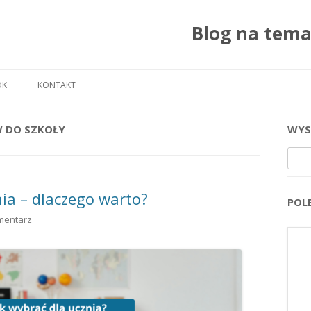
Blog na tem
Przejdź do treści
OK
KONTAKT
 DO SZKOŁY
WYS
Szuka
nia – dlaczego warto?
POL
mentarz