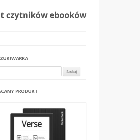
at czytników ebooków
ZUKIWARKA
j:
ECANY PRODUKT