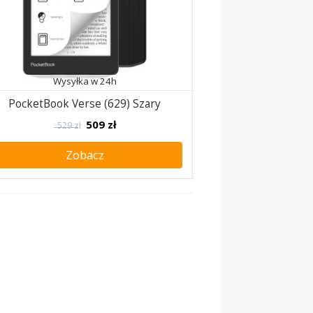
Wysyłka w 24h
PocketBook Verse (629) Szary
509
zł
529 zł
Zobacz