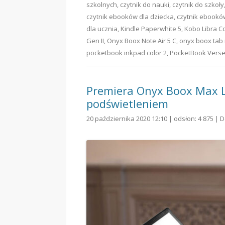
szkolnych
,
czytnik do nauki
,
czytnik do szkoły
czytnik ebooków dla dziecka
,
czytnik ebookó
dla ucznia
,
Kindle Paperwhite 5
,
Kobo Libra C
Gen II
,
Onyx Boox Note Air 5 C
,
onyx boox tab 
pocketbook inkpad color 2
,
PocketBook Vers
Premiera Onyx Boox Max L
podświetleniem
20 października 2020 12:10 | odsłon: 4 875 |
D