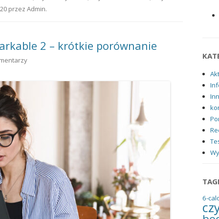
020
przez
Admin
.
arkable 2 – krótkie porównanie
KAT
omentarzy
Ak
Inf
In
ko
Po
Re
Tes
Wy
TAG
6-cal
cz
bo