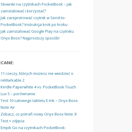
Słowniki na czytnikach PocketBook – jak
zainstalować i korzystać?
Jak zarejestrować czytnik w Send-to-
PocketBook? Instrukcja krok po kroku
Jak zainstalować Google Play na czytniku
Onyx Boox? Najprostszy sposób!
ECANE:
11 rzeczy, których możesz nie wiedzieć o
reMarkable 2
Kindle Paperwhite 4 vs. PocketBook Touch
Lux 5 – porównanie
Test 10-calowego tabletu E-Ink – Onyx Boox
Note Air
Zobacz, co potrafi nowy Onyx Boox Note 3!
Test + zdjęcia
Empik Go na czytnikach PocketBook-