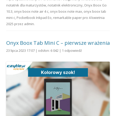
notatnik dla maturzystów
,
notatnik elektroniczny
,
Onyx Boox Go
10.3
,
onyx boox note air 4 c
,
onyx boox note max
,
onyx boox tab
mini c
,
Pocketbook Inkpad Eo
,
remarkable paper pro
4 kwietnia
2025
przez
admin
.
Onyx Boox Tab Mini C – pierwsze wrażenia
23 lipca 2023 17:07 | odsłon: 6 042 |
1 odpowiedź