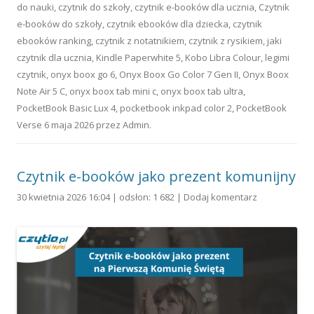
do nauki
,
czytnik do szkoły
,
czytnik e-booków dla ucznia
,
Czytnik
e-booków do szkoły
,
czytnik ebooków dla dziecka
,
czytnik
ebooków ranking
,
czytnik z notatnikiem
,
czytnik z rysikiem
,
jaki
czytnik dla ucznia
,
Kindle Paperwhite 5
,
Kobo Libra Colour
,
legimi
czytnik
,
onyx boox go 6
,
Onyx Boox Go Color 7 Gen II
,
Onyx Boox
Note Air 5 C
,
onyx boox tab mini c
,
onyx boox tab ultra
,
PocketBook Basic Lux 4
,
pocketbook inkpad color 2
,
PocketBook
Verse
6 maja 2026
przez
Admin
.
Czytnik e-booków jako prezent komunijny
30 kwietnia 2026 16:04 | odsłon: 1 682 |
Dodaj komentarz