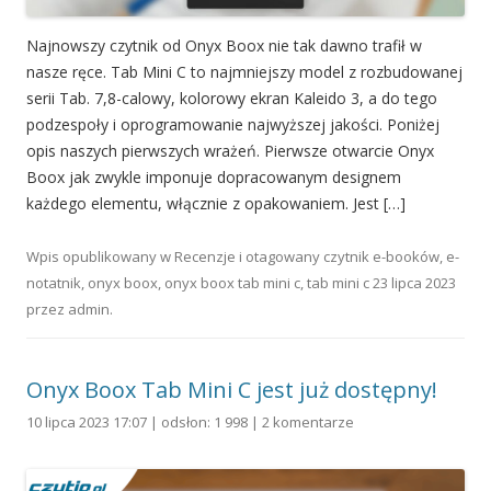
Najnowszy czytnik od Onyx Boox nie tak dawno trafił w
nasze ręce. Tab Mini C to najmniejszy model z rozbudowanej
serii Tab. 7,8-calowy, kolorowy ekran Kaleido 3, a do tego
podzespoły i oprogramowanie najwyższej jakości. Poniżej
opis naszych pierwszych wrażeń. Pierwsze otwarcie Onyx
Boox jak zwykle imponuje dopracowanym designem
każdego elementu, włącznie z opakowaniem. Jest […]
Wpis opublikowany w
Recenzje
i otagowany
czytnik e-booków
,
e-
notatnik
,
onyx boox
,
onyx boox tab mini c
,
tab mini c
23 lipca 2023
przez
admin
.
Onyx Boox Tab Mini C jest już dostępny!
10 lipca 2023 17:07 | odsłon: 1 998 |
2 komentarze