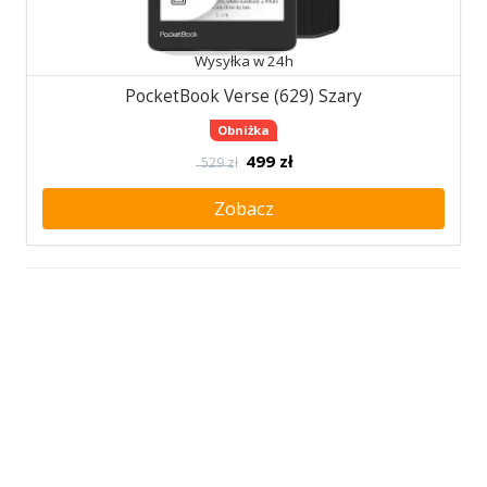
Wysyłka w 24h
PocketBook Verse (629) Szary
Obniżka
499
zł
529 zł
Zobacz