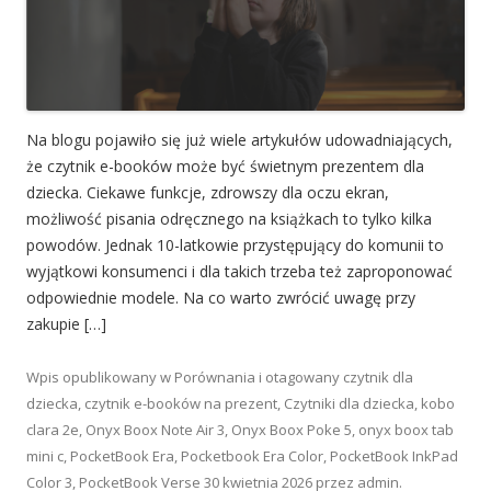
Na blogu pojawiło się już wiele artykułów udowadniających,
że czytnik e-booków może być świetnym prezentem dla
dziecka. Ciekawe funkcje, zdrowszy dla oczu ekran,
możliwość pisania odręcznego na książkach to tylko kilka
powodów. Jednak 10-latkowie przystępujący do komunii to
wyjątkowi konsumenci i dla takich trzeba też zaproponować
odpowiednie modele. Na co warto zwrócić uwagę przy
zakupie […]
Wpis opublikowany w
Porównania
i otagowany
czytnik dla
dziecka
,
czytnik e-booków na prezent
,
Czytniki dla dziecka
,
kobo
clara 2e
,
Onyx Boox Note Air 3
,
Onyx Boox Poke 5
,
onyx boox tab
mini c
,
PocketBook Era
,
Pocketbook Era Color
,
PocketBook InkPad
Color 3
,
PocketBook Verse
30 kwietnia 2026
przez
admin
.