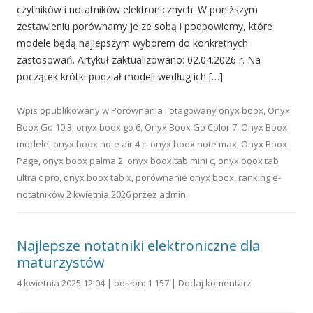
czytników i notatników elektronicznych. W poniższym
zestawieniu porównamy je ze sobą i podpowiemy, które
modele będą najlepszym wyborem do konkretnych
zastosowań. Artykuł zaktualizowano: 02.04.2026 r. Na
początek krótki podział modeli według ich […]
Wpis opublikowany w
Porównania
i otagowany
onyx boox
,
Onyx
Boox Go 10.3
,
onyx boox go 6
,
Onyx Boox Go Color 7
,
Onyx Boox
modele
,
onyx boox note air 4 c
,
onyx boox note max
,
Onyx Boox
Page
,
onyx boox palma 2
,
onyx boox tab mini c
,
onyx boox tab
ultra c pro
,
onyx boox tab x
,
porównanie onyx boox
,
ranking e-
notatników
2 kwietnia 2026
przez
admin
.
Najlepsze notatniki elektroniczne dla
maturzystów
4 kwietnia 2025 12:04 | odsłon: 1 157 |
Dodaj komentarz