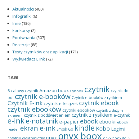
Aktualności
(480)
Infografiki
(6)
Inne
(136)
konkursy
(2)
Porównania
(307)
Recenzje
(88)
Testy czytników oraz aplikacji
(171)
Wyświetlacz E Ink
(72)
TAGI
czytnik
Amazon
boox
6-calowy czytnik
czytnik do
Cybook
czytnik e-booków
pdf
Czytnik e-booków z rysikiem
czytnik ebook
Czytnik E-ink
czytnik e-książek
czytnik ebooków
czytniki ebooków
czytnik z dużym
czytnik z rysikiem
czytnik z podświetleniem
e-czytnik
ekranem
e-ink
e-notatnik
ebook
ebooki
e-papier
ebook
kindle
ekran e-ink
Kobo
Legimi
Empik Go
reader
onyx boox
onyx
onyx boox go 6
notatnik elektroniczny