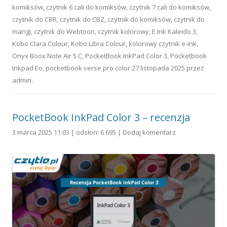
komiksów
,
czytnik 6 cali do komiksów
,
czytnik 7 cali do komiksów
,
czytnik do CBR
,
czytnik do CBZ
,
czytnik do komiksów
,
czytnik do
mangi
,
czytnik do Webtoon
,
czytnik kolorowy
,
E Ink Kaleido 3
,
Kobo Clara Colour
,
Kobo Libra Colour
,
kolorowy czytnik e-ink
,
Onyx Boox Note Air 5 C
,
PocketBook InkPad Color 3
,
Pocketbook
Inkpad Eo
,
pocketbook verse pro color
27 listopada 2025
przez
admin
.
PocketBook InkPad Color 3 – recenzja
3 marca 2025 11:03 | odsłon: 6 695 |
Dodaj komentarz