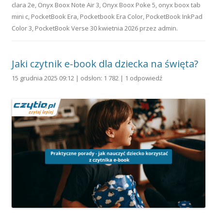
clara 2e
,
Onyx Boox Note Air 3
,
Onyx Boox Poke 5
,
onyx boox tab
mini c
,
PocketBook Era
,
Pocketbook Era Color
,
PocketBook InkPad
Color 3
,
PocketBook Verse
30 kwietnia 2026
przez
admin
.
Jaki czytnik e-book dla dziecka na święta?
15 grudnia 2025 09:12 | odsłon: 1 782 |
1 odpowiedź