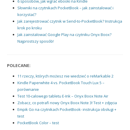
6 sposobów, jak wgrać ebooki na Kindle
Słowniki na czytnikach PocketBook – jak zainstalować i
korzystać?
Jak zarejestrować czytnik w Send-to-PocketBook? Instrukcja
krok po kroku
Jak zainstalować Google Play na czytniku Onyx Boox?
Najprostszy sposób!
POLECANE:
11 rzeczy, których możesz nie wiedzieć o reMarkable 2
Kindle Paperwhite 4 vs. PocketBook Touch Lux 5 –
porównanie
Test 10-calowego tabletu E-Ink – Onyx Boox Note Air
Zobacz, co potrafi nowy Onyx Boox Note 3! Test + zdjęcia
Empik Go na czytnikach PocketBook- instrukcja obsługi +
test
PocketBook Color – test