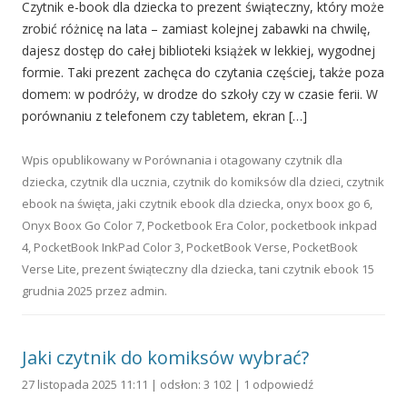
Czytnik e-book dla dziecka to prezent świąteczny, który może
zrobić różnicę na lata – zamiast kolejnej zabawki na chwilę,
dajesz dostęp do całej biblioteki książek w lekkiej, wygodnej
formie. Taki prezent zachęca do czytania częściej, także poza
domem: w podróży, w drodze do szkoły czy w czasie ferii. W
porównaniu z telefonem czy tabletem, ekran […]
Wpis opublikowany w
Porównania
i otagowany
czytnik dla
dziecka
,
czytnik dla ucznia
,
czytnik do komiksów dla dzieci
,
czytnik
ebook na święta
,
jaki czytnik ebook dla dziecka
,
onyx boox go 6
,
Onyx Boox Go Color 7
,
Pocketbook Era Color
,
pocketbook inkpad
4
,
PocketBook InkPad Color 3
,
PocketBook Verse
,
PocketBook
Verse Lite
,
prezent świąteczny dla dziecka
,
tani czytnik ebook
15
grudnia 2025
przez
admin
.
Jaki czytnik do komiksów wybrać?
27 listopada 2025 11:11 | odsłon: 3 102 |
1 odpowiedź