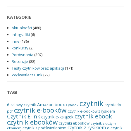
KATEGORIE
Aktualności
(480)
Infografiki
(6)
Inne
(136)
konkursy
(2)
Porównania
(307)
Recenzje
(88)
Testy czytników oraz aplikacji
(171)
Wyświetlacz E Ink
(72)
TAGI
czytnik
Amazon
boox
6-calowy czytnik
czytnik do
Cybook
czytnik e-booków
pdf
Czytnik e-booków z rysikiem
czytnik ebook
Czytnik E-ink
czytnik e-książek
czytnik ebooków
czytniki ebooków
czytnik z dużym
czytnik z rysikiem
czytnik z podświetleniem
e-czytnik
ekranem