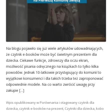
Na blogu pojawiło się już wiele artykułów udowadniających,
że czytnik e-booków może być świetnym prezentem dla
dziecka. Ciekawe funkcje, zdrowszy dla oczu ekran,
możliwość pisania odręcznego na książkach to tylko kilka
powodów. Jednak 10-latkowie przystępujący do komunii to
wyjątkowi konsumenci i dla takich trzeba też zaproponować
odpowiednie modele. Na co warto zwrócić uwagę przy
zakupie […]
Wpis opublikowany w
Porównania
i otagowany
czytnik dla
dziecka
,
czytnik e-booków na prezent
,
Czytniki dla dziecka
,
kobo