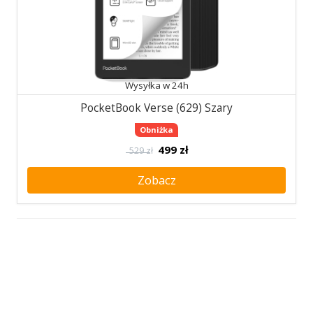
Wysyłka w 24h
PocketBook Verse (629) Szary
Obniżka
499
zł
529 zł
Zobacz