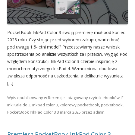
PocketBook InkPad Color 3 swoją premierę miał pod koniec
2023 roku. Czy stojąc przed wyborem zakupu, warto brać
pod uwagę 1,5-letni model? Przedstawiamy nasze wnioski i
spostrzeżenia po analizie wszystkich za i przeciw. Wygląd Pod
względem konstrukcji InkPad Color 3 czerpie inspirację z
monochromatycznego InkPad 4. Wzmocniona obudowa
zwiększa odporność na uszkodzenia, a delikatnie wysunięta
[…]
Wpis opublikowany w
Recenzje
i otagowany
czytnik ebooków
,
E
Ink Kaleido 3
,
inkpad color 3
,
kolorowy pocketbook
,
pocketbook
,
PocketBook InkPad Color 3
3 marca 2025
przez
admin
.
Premiera PocketBook InkPad Color 3