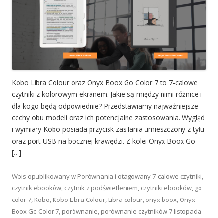
Kobo Libra Colour oraz Onyx Boox Go Color 7 to 7-calowe
czytniki z kolorowym ekranem. Jakie są między nimi różnice i
dla kogo będą odpowiednie? Przedstawiamy najważniejsze
cechy obu modeli oraz ich potencjalne zastosowania. Wygląd
i wymiary Kobo posiada przycisk zasilania umieszczony z tyłu
oraz port USB na bocznej krawędzi. Z kolei Onyx Boox Go
[…]
Wpis opublikowany w
Porównania
i otagowany
7-calowe czytniki
,
czytnik ebooków
,
czytnik z podświetleniem
,
czytniki ebooków
,
go
color 7
,
Kobo
,
Kobo Libra Colour
,
Libra colour
,
onyx boox
,
Onyx
Boox Go Color 7
,
porównanie
,
porównanie czytników
7 listopada