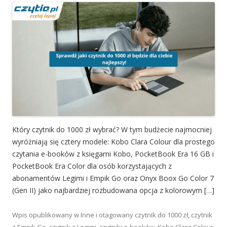
Który czytnik do 1000 zł wybrać? W tym budżecie najmocniej
wyróżniają się cztery modele: Kobo Clara Colour dla prostego
czytania e-booków z księgarni Kobo, PocketBook Era 16 GB i
PocketBook Era Color dla osób korzystających z
abonamentów Legimi i Empik Go oraz Onyx Boox Go Color 7
(Gen II) jako najbardziej rozbudowana opcja z kolorowym […]
Wpis opublikowany w
Inne
i otagowany
czytnik do 1000 zł
,
czytnik
z Empik Go
,
czytnik z Legimi
,
czytniki e-booków
,
Kobo Clara Colour
,