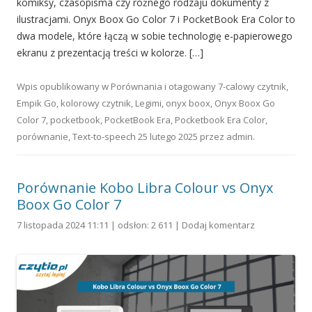
komiksy, czasopisma czy różnego rodzaju dokumenty z
ilustracjami. Onyx Boox Go Color 7 i PocketBook Era Color to
dwa modele, które łączą w sobie technologię e-papierowego
ekranu z prezentacją treści w kolorze. […]
Wpis opublikowany w
Porównania
i otagowany
7-calowy czytnik
,
Empik Go
,
kolorowy czytnik
,
Legimi
,
onyx boox
,
Onyx Boox Go
Color 7
,
pocketbook
,
PocketBook Era
,
Pocketbook Era Color
,
porównanie
,
Text-to-speech
25 lutego 2025
przez
admin
.
Porównanie Kobo Libra Colour vs Onyx
Boox Go Color 7
7 listopada 2024 11:11 | odsłon: 2 611 |
Dodaj komentarz