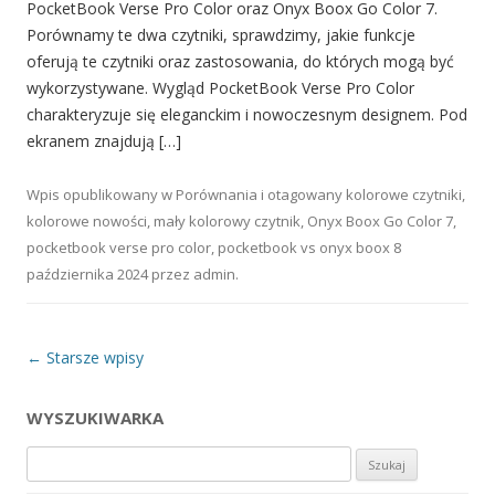
PocketBook Verse Pro Color oraz Onyx Boox Go Color 7.
Porównamy te dwa czytniki, sprawdzimy, jakie funkcje
oferują te czytniki oraz zastosowania, do których mogą być
wykorzystywane. Wygląd PocketBook Verse Pro Color
charakteryzuje się eleganckim i nowoczesnym designem. Pod
ekranem znajdują […]
Wpis opublikowany w
Porównania
i otagowany
kolorowe czytniki
,
kolorowe nowości
,
mały kolorowy czytnik
,
Onyx Boox Go Color 7
,
pocketbook verse pro color
,
pocketbook vs onyx boox
8
października 2024
przez
admin
.
Nawigacja wpisu
←
Starsze wpisy
WYSZUKIWARKA
Szukaj: