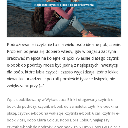
Podróżowanie i czytanie to dla wielu osób idealne połączenie.
Problem pojawia się dopiero wtedy, gdy w bagażu zaczyna
brakować miejsca na kolejne książki. Właśnie dlatego czytnik
e-book do podróży może być jedną z najlepszych inwestycji
dla osób, które lubią czytać i często wyjeżdżają. Jedno lekkie i
niewielkie urządzenie potrafi pomieścić tysiące książek, nie
zwiększając przy […]
Wpis opublikowany w
Wyświetlacz E Ink
i otagowany
czytnik e-
book do podróży
,
czytnik e-book do samolotu
,
czytnik e-book na
plażę
,
czytnik e-book na wakacje
,
czytniki e-book 6 cali
,
czytniki e-
book 7 cali
,
Kobo Clara Colour
,
Kobo Libra Colour
,
najlepszy
czytnik e-book do podróży
,
onyx boox go 6
,
Onyx Boox Go Color 7
,