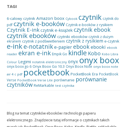
TAGI
czytnik
Amazon
boox
6-calowy czytnik
czytnik do
Cybook
czytnik e-booków
pdf
Czytnik e-booków z rysikiem
czytnik ebook
Czytnik E-ink
czytnik e-książek
czytnik ebooków
czytniki ebooków
czytnik z dużym
czytnik z rysikiem
czytnik z podświetleniem
e-czytnik
ekranem
e-ink
e-notatnik
ebook
ebooki
e-papier
ebook
kindle
ekran e-ink
Kobo
Empik Go
reader
Kobo Libra
onyx boox
onyx
Legimi
notatnik elektroniczny
Colour
Onyx Boox Go 10.3
onyx boox go 6
Onyx Boox Note
onyx boox note
pocketbook
PocketBook Era
PocketBook
air 4 c
pdf
porównanie
porównanie
Verse
PocketBook Verse Lite
czytników
ReMarkable
test czytnika
Blog na temat czytników ebooków i technologii papieru
elektronicznego. Znajdziecie tutaj informacje o czytnikach takich
marek jak: PocketBook, Onyx Boox, Kobo, Kindle, BigMe, reMarkable