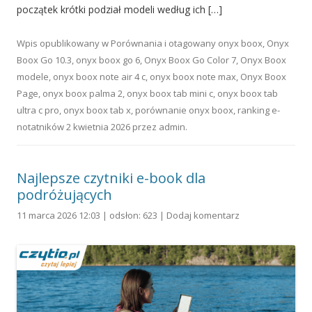
początek krótki podział modeli według ich […]
Wpis opublikowany w
Porównania
i otagowany
onyx boox
,
Onyx
Boox Go 10.3
,
onyx boox go 6
,
Onyx Boox Go Color 7
,
Onyx Boox
modele
,
onyx boox note air 4 c
,
onyx boox note max
,
Onyx Boox
Page
,
onyx boox palma 2
,
onyx boox tab mini c
,
onyx boox tab
ultra c pro
,
onyx boox tab x
,
porównanie onyx boox
,
ranking e-
notatników
2 kwietnia 2026
przez
admin
.
Najlepsze czytniki e-book dla
podróżujących
11 marca 2026 12:03 | odsłon: 623 |
Dodaj komentarz