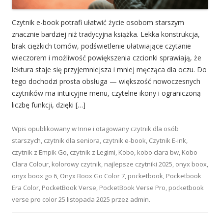
Czytnik e-book potrafi ułatwić życie osobom starszym
znacznie bardziej niż tradycyjna książka. Lekka konstrukcja,
brak ciężkich tomów, podświetlenie ułatwiające czytanie
wieczorem i możliwość powiększenia czcionki sprawiają, że
lektura staje się przyjemniejsza i mniej męcząca dla oczu. Do
tego dochodzi prosta obsługa — większość nowoczesnych
czytników ma intuicyjne menu, czytelne ikony i ograniczoną
liczbę funkcji, dzięki […]
Wpis opublikowany w
Inne
i otagowany
czytnik dla osób
starszych
,
czytnik dla seniora
,
czytnik e-book
,
Czytnik E-ink
,
czytnik z Empik Go
,
czytnik z Legimi
,
Kobo
,
kobo clara bw
,
Kobo
Clara Colour
,
kolorowy czytnik
,
najlepsze czytniki 2025
,
onyx boox
,
onyx boox go 6
,
Onyx Boox Go Color 7
,
pocketbook
,
Pocketbook
Era Color
,
PocketBook Verse
,
PocketBook Verse Pro
,
pocketbook
verse pro color
25 listopada 2025
przez
admin
.