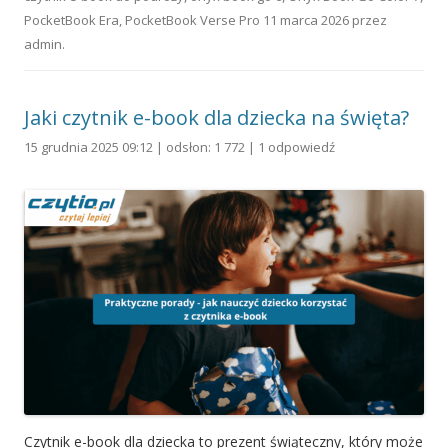
PocketBook Era
,
PocketBook Verse Pro
11 marca 2026
przez
admin
.
Jaki czytnik e-book dla dziecka na święta?
15 grudnia 2025 09:12 | odsłon: 1 772 |
1 odpowiedź
Czytnik e-book dla dziecka to prezent świąteczny, który może