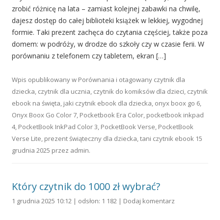
zrobić różnicę na lata – zamiast kolejnej zabawki na chwilę,
dajesz dostęp do całej biblioteki książek w lekkiej, wygodnej
formie. Taki prezent zachęca do czytania częściej, także poza
domem: w podróży, w drodze do szkoły czy w czasie ferii. W
porównaniu z telefonem czy tabletem, ekran […]
Wpis opublikowany w
Porównania
i otagowany
czytnik dla
dziecka
,
czytnik dla ucznia
,
czytnik do komiksów dla dzieci
,
czytnik
ebook na święta
,
jaki czytnik ebook dla dziecka
,
onyx boox go 6
,
Onyx Boox Go Color 7
,
Pocketbook Era Color
,
pocketbook inkpad
4
,
PocketBook InkPad Color 3
,
PocketBook Verse
,
PocketBook
Verse Lite
,
prezent świąteczny dla dziecka
,
tani czytnik ebook
15
grudnia 2025
przez
admin
.
Który czytnik do 1000 zł wybrać?
1 grudnia 2025 10:12 | odsłon: 1 182 |
Dodaj komentarz