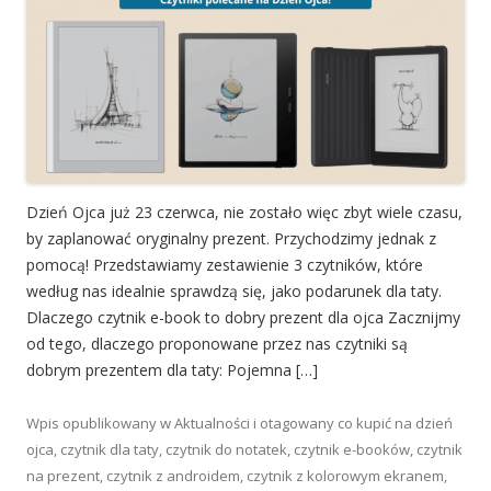
Dzień Ojca już 23 czerwca, nie zostało więc zbyt wiele czasu,
by zaplanować oryginalny prezent. Przychodzimy jednak z
pomocą! Przedstawiamy zestawienie 3 czytników, które
według nas idealnie sprawdzą się, jako podarunek dla taty.
Dlaczego czytnik e-book to dobry prezent dla ojca Zacznijmy
od tego, dlaczego proponowane przez nas czytniki są
dobrym prezentem dla taty: Pojemna […]
Wpis opublikowany w
Aktualności
i otagowany
co kupić na dzień
ojca
,
czytnik dla taty
,
czytnik do notatek
,
czytnik e-booków
,
czytnik
na prezent
,
czytnik z androidem
,
czytnik z kolorowym ekranem
,