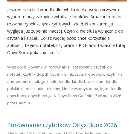
Jeszcze kilka lat temu Kindle był dla wielu osób pierwszym
wyborem przy zakupie czytnika e-booków. Amazon mocno
rozwinął rynek książek cyfrowych, ale dziś konkurencja
wygląda już zupełnie inaczej. Czytniki nie służą wyłącznie do
czytania książek. Coraz więcej osób chce korzystać z
aplikacji, Legimi, notatek czy pracy z PDF-ami. I właśnie tutaj
Onyx Boox pokazuje, że […]
Wpis opublikowany w
Porównania
i otagowany
czytnik do
notatek
,
czytnik do pdf
,
Czytnik E-ink
,
czytnik ebooków
,
czytnik z
androidem
,
empik go kindle
,
kindle
,
kindle bez reklam
,
kindle
polskie menu
,
kindle reklamy
,
kindle vs onyx boox
,
legimi kindle
,
onyx boox
,
onyx boox go 6
,
Onyx Boox Go Color 7
26 maja 2026
przez
admin
.
Porównanie czytników Onyx Boox 2026
2 kwietnia 2026 13:04 | odsłon: 11 724 |
Dodaj komentarz