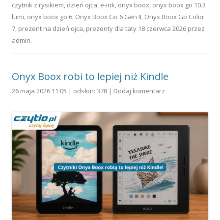
czytnik z rysikiem
,
dzień ojca
,
e-ink
,
onyx boox
,
onyx boox go 10.3
lumi
,
onyx boox go 6
,
Onyx Boox Go 6 Gen II
,
Onyx Boox Go Color
7
,
prezent na dzień ojca
,
prezenty dla taty
18 czerwca 2026
przez
admin
.
Onyx Boox robi to lepiej niż Kindle
26 maja 2026 11:05 | odsłon: 378 |
Dodaj komentarz