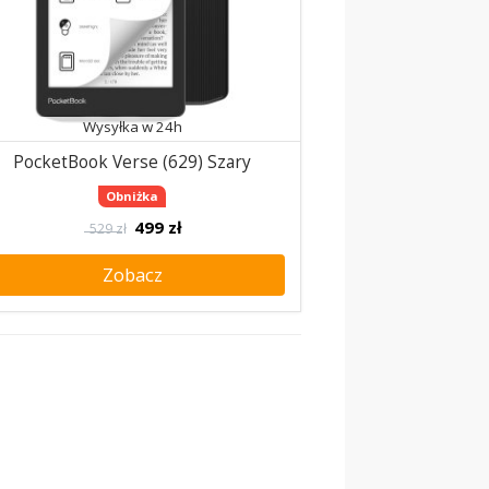
Wysyłka w 24h
PocketBook Verse (629) Szary
Obniżka
499
zł
529 zł
Zobacz