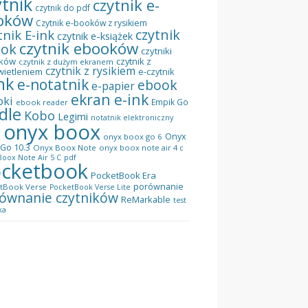
ytnik
czytnik e-
czytnik do pdf
oków
Czytnik e-booków z rysikiem
czytnik
tnik E-ink
czytnik e-książek
czytnik ebooków
ook
czytniki
ków
czytnik z
czytnik z dużym ekranem
czytnik z rysikiem
wietleniem
e-czytnik
nk
e-notatnik
ebook
e-papier
ekran e-ink
oki
Empik Go
ebook reader
dle
Kobo
Legimi
notatnik elektroniczny
onyx boox
x
Onyx
onyx boox go 6
Go 10.3
Onyx Boox Note
onyx boox note air 4 c
pdf
oox Note Air 5 C
cketbook
PocketBook Era
porównanie
tBook Verse
PocketBook Verse Lite
ównanie czytników
ReMarkable
test
ka