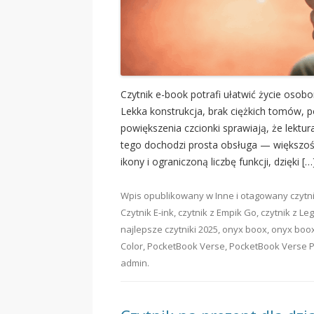
Czytnik e-book potrafi ułatwić życie osobo
Lekka konstrukcja, brak ciężkich tomów, p
powiększenia czcionki sprawiają, że lektur
tego dochodzi prosta obsługa — większoś
ikony i ograniczoną liczbę funkcji, dzięki […
Wpis opublikowany w
Inne
i otagowany
czytn
Czytnik E-ink
,
czytnik z Empik Go
,
czytnik z Leg
najlepsze czytniki 2025
,
onyx boox
,
onyx boox
Color
,
PocketBook Verse
,
PocketBook Verse 
admin
.