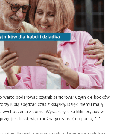
go warto podarować czytnik seniorowi? Czytnik e-booków
którzy lubią spędzać czas z książką. Dzięki niemu mają
i wychodzenia z domu. Wystarczy kilka kliknięć, aby w
sprzęt jest lekki, więc można go zabrać do parku, […]
ny
czytnik dla osób starszych
,
czytnik dla seniora
,
czytnik e-