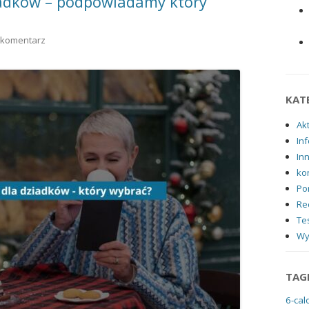
ziadków – podpowiadamy który
 komentarz
KAT
Ak
Inf
In
ko
Po
Re
Tes
Wy
TAG
6-cal