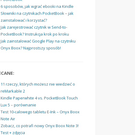
6 sposobów, jak wgrać ebooki na Kindle
Słowniki na czytnikach PocketBook – jak
zainstalować i korzystać?
Jak zarejestrować czytnik w Send-to-
PocketBook? Instrukcja krok po kroku
Jak zainstalować Google Play na czytniku
Onyx Boox? Najprostszy sposób!
ECANE:
11 rzeczy, których możesz nie wiedzieć o
reMarkable 2
Kindle Paperwhite 4 vs. PocketBook Touch
Lux 5 – porównanie
Test 10-calowego tabletu E-Ink – Onyx Boox
Note Air
Zobacz, co potrafi nowy Onyx Boox Note 3!
Test + zdjęcia