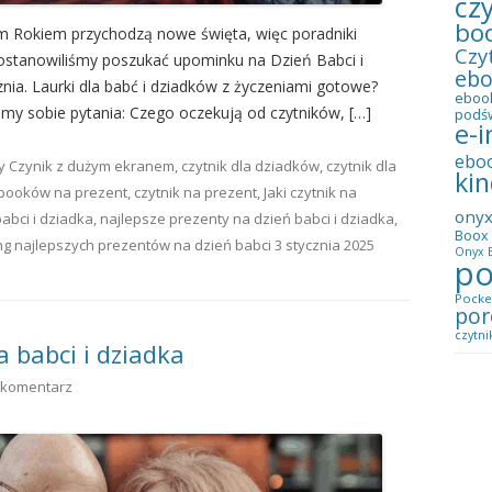
cz
bo
m Rokiem przychodzą nowe święta, więc poradniki
Czy
postanowiliśmy poszukać upominku na Dzień Babci i
eb
znia. Laurki dla babć i dziadków z życzeniami gotowe?
eboo
iśmy sobie pytania: Czego oczekują od czytników, […]
podś
e-i
ebo
ny
Czynik z dużym ekranem
,
czytnik dla dziadków
,
czytnik dla
kin
-booków na prezent
,
czytnik na prezent
,
Jaki czytnik na
ony
babci i dziadka
,
najlepsze prezenty na dzień babci i dziadka
,
Boox 
ng najlepszych prezentów na dzień babci
3 stycznia 2025
Onyx B
po
Pocke
por
czytni
a babci i dziadka
 komentarz