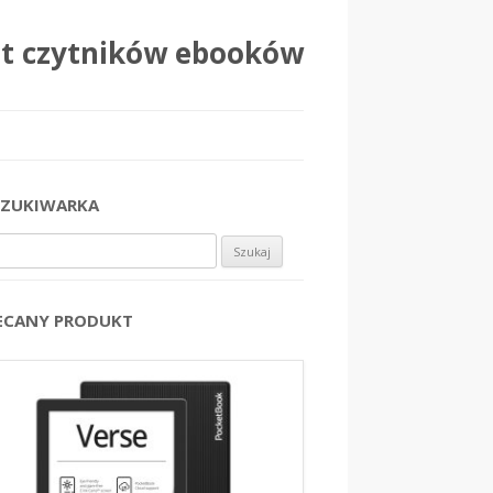
at czytników ebooków
ZUKIWARKA
j:
ECANY PRODUKT