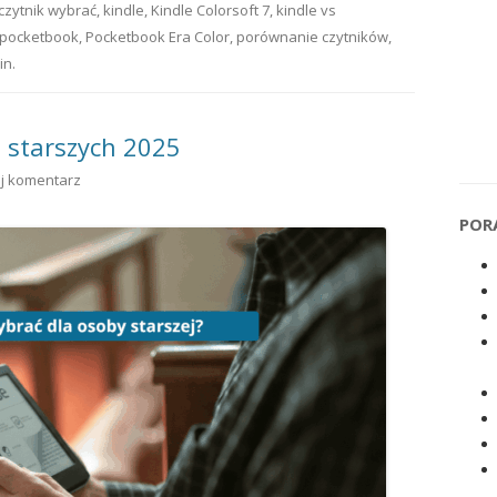
 czytnik wybrać
,
kindle
,
Kindle Colorsoft 7
,
kindle vs
pocketbook
,
Pocketbook Era Color
,
porównanie czytników
,
in
.
b starszych 2025
j komentarz
POR