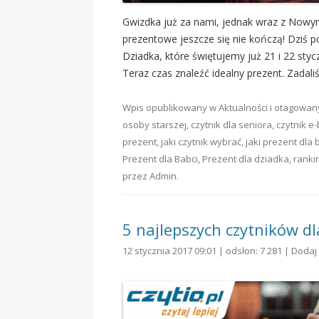
Gwizdka już za nami, jednak wraz z Nowy
prezentowe jeszcze się nie kończą! Dziś 
Dziadka, które świętujemy już 21 i 22 styc
Teraz czas znaleźć idealny prezent. Zadal
Wpis opublikowany w
Aktualności
i otagowa
osoby starszej
,
czytnik dla seniora
,
czytnik e
prezent
,
jaki czytnik wybrać
,
jaki prezent dla 
Prezent dla Babci
,
Prezent dla dziadka
,
ranki
przez
Admin
.
5 najlepszych czytników dl
12 stycznia 2017 09:01 | odsłon: 7 281 |
Dodaj