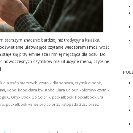
m starszym znacznie bardziej niż tradycyjna książka.
odświetlenie ułatwiające czytanie wieczorem i możliwość
a staje się przyjemniejsza i mniej męcząca dla oczu. Do
ć nowoczesnych czytników ma intuicyjne menu, czytelne
]
POL
ik dla osób starszych
,
czytnik dla seniora
,
czytnik e-book
,
imi
,
Kobo
,
kobo clara bw
,
Kobo Clara Colour
,
kolorowy czytnik
,
 go 6
,
Onyx Boox Go Color 7
,
pocketbook
,
Pocketbook Era
Pro
,
pocketbook verse pro color
25 listopada 2025
przez