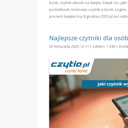
book
,
czytnik ebook na święta
,
Empik Go
,
jaki
pocketbook
,
kolorowy czytnik e-book
,
Legimi
,
prezent świąteczny
8 grudnia 2025
przez
adm
Najlepsze czytniki dla osó
25 listopada 2025 12:11 | odsłon: 1 340 |
Doda