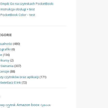
Empik Go na czytnikach PocketBook-
instrukcja obsługi + test
PocketBook Color – test
EGORIE
tualności
(480)
ografiki
(6)
ne
(136)
nkursy
(2)
równania
(307)
cenzje
(88)
ty czytników oraz aplikacji
(171)
świetlacz E Ink
(72)
I
Amazon
boox
owy czytnik
Cybook