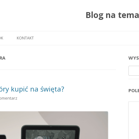
Blog na tem
Przejdź do treści
OK
KONTAKT
RA
WYS
Szuka
óry kupić na święta?
POL
omentarz