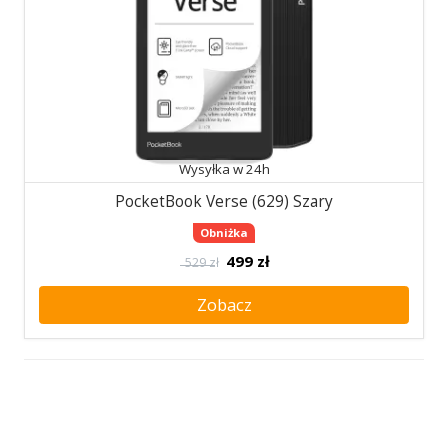
Wysyłka w 24h
PocketBook Verse (629) Szary
Obniżka
499
zł
529 zł
Zobacz