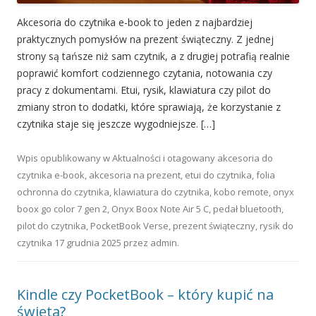
Akcesoria do czytnika e-book to jeden z najbardziej
praktycznych pomysłów na prezent świąteczny. Z jednej
strony są tańsze niż sam czytnik, a z drugiej potrafią realnie
poprawić komfort codziennego czytania, notowania czy
pracy z dokumentami. Etui, rysik, klawiatura czy pilot do
zmiany stron to dodatki, które sprawiają, że korzystanie z
czytnika staje się jeszcze wygodniejsze. […]
Wpis opublikowany w
Aktualności
i otagowany
akcesoria do
czytnika e-book
,
akcesoria na prezent
,
etui do czytnika
,
folia
ochronna do czytnika
,
klawiatura do czytnika
,
kobo remote
,
onyx
boox go color 7 gen 2
,
Onyx Boox Note Air 5 C
,
pedał bluetooth
,
pilot do czytnika
,
PocketBook Verse
,
prezent świąteczny
,
rysik do
czytnika
17 grudnia 2025
przez
admin
.
Kindle czy PocketBook – który kupić na
święta?