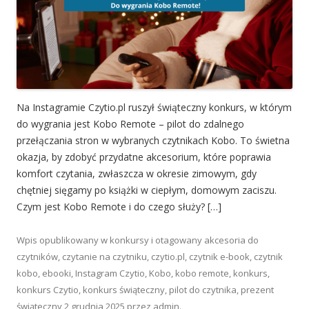
Na Instagramie Czytio.pl ruszył świąteczny konkurs, w którym
do wygrania jest Kobo Remote – pilot do zdalnego
przełączania stron w wybranych czytnikach Kobo. To świetna
okazja, by zdobyć przydatne akcesorium, które poprawia
komfort czytania, zwłaszcza w okresie zimowym, gdy
chętniej sięgamy po książki w ciepłym, domowym zaciszu.
Czym jest Kobo Remote i do czego służy? […]
Wpis opublikowany w
konkursy
i otagowany
akcesoria do
czytników
,
czytanie na czytniku
,
czytio.pl
,
czytnik e-book
,
czytnik
kobo
,
ebooki
,
Instagram Czytio
,
Kobo
,
kobo remote
,
konkurs
,
konkurs Czytio
,
konkurs świąteczny
,
pilot do czytnika
,
prezent
świąteczny
2 grudnia 2025
przez
admin
.