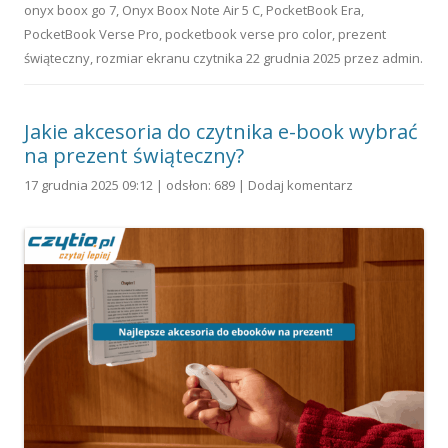
onyx boox go 7
,
Onyx Boox Note Air 5 C
,
PocketBook Era
,
PocketBook Verse Pro
,
pocketbook verse pro color
,
prezent
świąteczny
,
rozmiar ekranu czytnika
22 grudnia 2025
przez
admin
.
Jakie akcesoria do czytnika e-book wybrać
na prezent świąteczny?
17 grudnia 2025 09:12 | odsłon: 689 |
Dodaj komentarz