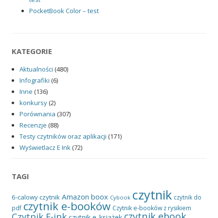
PocketBook Color – test
KATEGORIE
Aktualności
(480)
Infografiki
(6)
Inne
(136)
konkursy
(2)
Porównania
(307)
Recenzje
(88)
Testy czytników oraz aplikacji
(171)
Wyświetlacz E Ink
(72)
TAGI
czytnik
Amazon
boox
6-calowy czytnik
czytnik do
Cybook
czytnik e-booków
pdf
Czytnik e-booków z rysikiem
czytnik ebook
Czytnik E-ink
czytnik e-książek