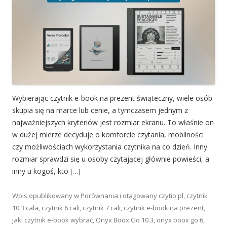
Wybierając czytnik e-book na prezent świąteczny, wiele osób
skupia się na marce lub cenie, a tymczasem jednym z
najważniejszych kryteriów jest rozmiar ekranu. To właśnie on
w dużej mierze decyduje o komforcie czytania, mobilności
czy możliwościach wykorzystania czytnika na co dzień. Inny
rozmiar sprawdzi się u osoby czytającej głównie powieści, a
inny u kogoś, kto […]
Wpis opublikowany w
Porównania
i otagowany
czytio.pl
,
czytnik
10.3 cala
,
czytnik 6 cali
,
czytnik 7 cali
,
czytnik e-book na prezent
,
jaki czytnik e-book wybrać
,
Onyx Boox Go 10.3
,
onyx boox go 6
,