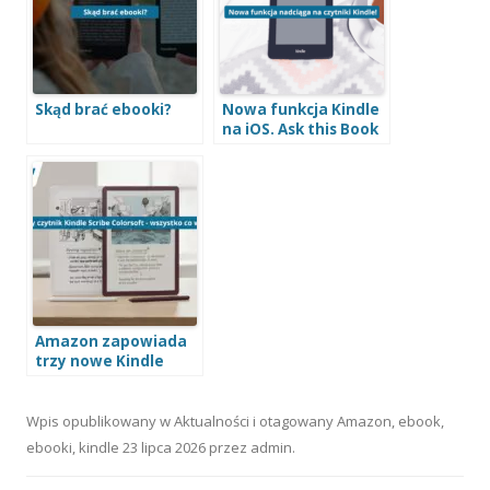
Skąd brać ebooki?
Nowa funkcja Kindle
na iOS. Ask this Book
odpowie na pytania
o książkę
Amazon zapowiada
trzy nowe Kindle
Scribe!
Wpis opublikowany w
Aktualności
i otagowany
Amazon
,
ebook
,
ebooki
,
kindle
23 lipca 2026
przez
admin
.