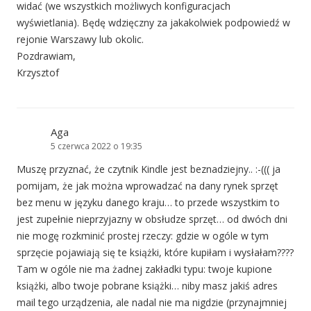
widać (we wszystkich możliwych konfiguracjach
wyświetlania). Będę wdzięczny za jakakolwiek podpowiedź w
rejonie Warszawy lub okolic.
Pozdrawiam,
Krzysztof
Aga
5 czerwca 2022 o 19:35
Muszę przyznać, że czytnik Kindle jest beznadziejny.. :-((( ja
pomijam, że jak można wprowadzać na dany rynek sprzęt
bez menu w języku danego kraju… to przede wszystkim to
jest zupełnie nieprzyjazny w obsłudze sprzęt… od dwóch dni
nie mogę rozkminić prostej rzeczy: gdzie w ogóle w tym
sprzęcie pojawiają się te książki, które kupiłam i wysłałam????
Tam w ogóle nie ma żadnej zakładki typu: twoje kupione
książki, albo twoje pobrane książki… niby masz jakiś adres
mail tego urządzenia, ale nadal nie ma nigdzie (przynajmniej