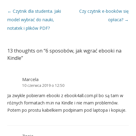
Nawigacja wpisu
←
Czytnik dla studenta. Jaki
Czy czytnik e-booków się
model wybrać do nauki,
opłaca?
→
notatek i plików PDF?
13 thoughts on “
6 sposobów, jak wgrać ebooki na
Kindle
”
Marcela
10 czerwca 2019 o 12:50
Ja zwykle pobieram ebooki z ebook4all.com.pl bo są tam w
różnych formatach m.in na Kindle i nie mam problemów.
Potem po prostu kabelkiem podpinam pod laptopa i kopiuje.