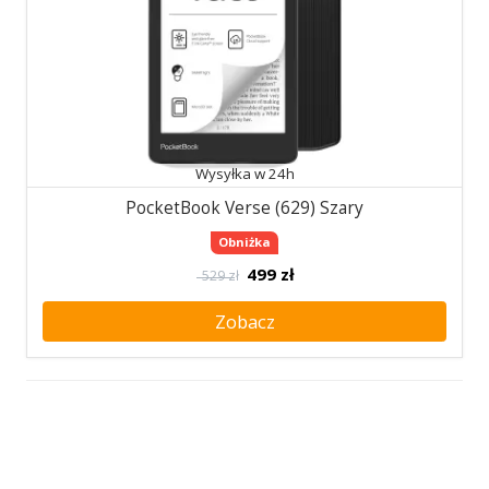
Wysyłka w 24h
PocketBook Verse (629) Szary
Obniżka
499
zł
529 zł
Zobacz