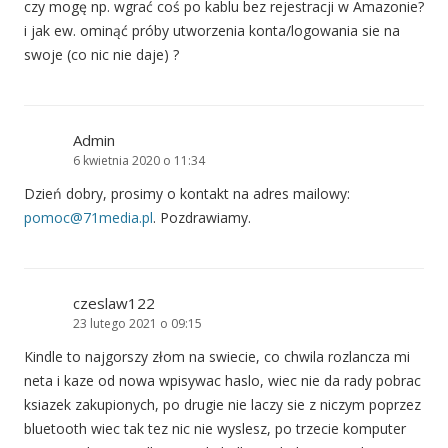
czy mogę np. wgrać coś po kablu bez rejestracji w Amazonie?
i jak ew. ominąć próby utworzenia konta/logowania sie na
swoje (co nic nie daje) ?
Admin
6 kwietnia 2020 o 11:34
Dzień dobry, prosimy o kontakt na adres mailowy:
pomoc@71media.pl
. Pozdrawiamy.
czeslaw122
23 lutego 2021 o 09:15
Kindle to najgorszy złom na swiecie, co chwila rozlancza mi
neta i kaze od nowa wpisywac haslo, wiec nie da rady pobrac
ksiazek zakupionych, po drugie nie laczy sie z niczym poprzez
bluetooth wiec tak tez nic nie wyslesz, po trzecie komputer