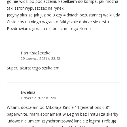
go nie widzi po podlaczeniu kabelkiem do kompa, jak mozna
taki szror wypuszczac na rynek.
Jedyny plus ze jak juz po 3 czy 4 dniach bezustannej walki uda
Ci sie cos na niego wgrac to faktycznie dobrze sie czyta
Pozdrawiam, goraco nie polecam tego zlomu
Pan Książeczka
29 czerwca 2021 o 22:48
Super, akurat tego szukałem
Ewelina
1 stycznia 2022 o 19:01
Witam, dostałam od Mikołaja Kindle 11generations 6,8″
paperwhite, mam abonament w Legimi bez limitu i za skarby
ludowe nie umiem zsynchronizować kindle z legimi. Próbuję