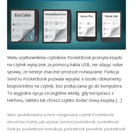
Wielu użytkowników czytników PocketBook przesyła książki
na czytnik wyłącznie za pomocą kabla USB, nie zdając sobie
sprawy, że istnieje znacznie prostsze rozwiązanie. Funkcja
Send to PocketBook pozwala wysyłać e-booki i dokumenty
bezpośrednio na czytnik, bez podłączania go do komputera.
To wygodna opcja szczególnie wtedy, gdy korzystasz z
telefonu, tabletu lub chcesz szybko dodać nową książkę […]
Wpis opublikowany w
Inne
i otagowany
czytnik Pocketbook
,
ebook bez kabla
,
jak używać send to pocketbook
,
pocketbook
funkcje
,
pocketbook instrukcja
,
pocketbook poradnik
,
pocketbook