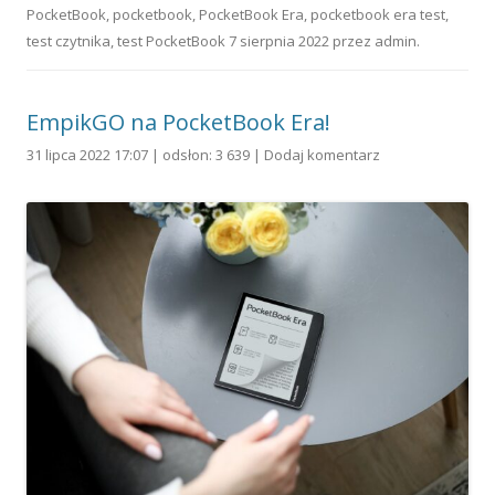
PocketBook
,
pocketbook
,
PocketBook Era
,
pocketbook era test
,
test czytnika
,
test PocketBook
7 sierpnia 2022
przez
admin
.
EmpikGO na PocketBook Era!
31 lipca 2022 17:07 | odsłon: 3 639 |
Dodaj komentarz