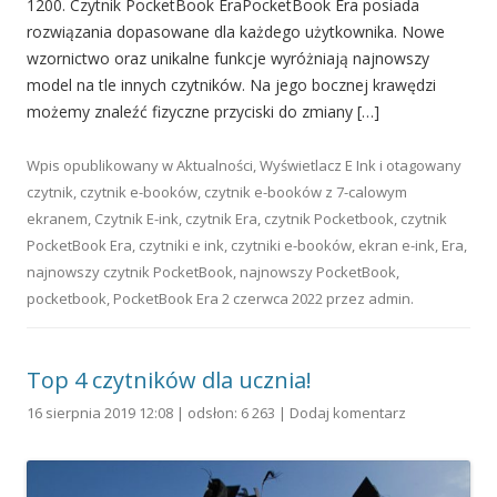
1200. Czytnik PocketBook EraPocketBook Era posiada
rozwiązania dopasowane dla każdego użytkownika. Nowe
wzornictwo oraz unikalne funkcje wyróżniają najnowszy
model na tle innych czytników. Na jego bocznej krawędzi
możemy znaleźć fizyczne przyciski do zmiany […]
Wpis opublikowany w
Aktualności
,
Wyświetlacz E Ink
i otagowany
czytnik
,
czytnik e-booków
,
czytnik e-booków z 7-calowym
ekranem
,
Czytnik E-ink
,
czytnik Era
,
czytnik Pocketbook
,
czytnik
PocketBook Era
,
czytniki e ink
,
czytniki e-booków
,
ekran e-ink
,
Era
,
najnowszy czytnik PocketBook
,
najnowszy PocketBook
,
pocketbook
,
PocketBook Era
2 czerwca 2022
przez
admin
.
Top 4 czytników dla ucznia!
16 sierpnia 2019 12:08 | odsłon: 6 263 |
Dodaj komentarz