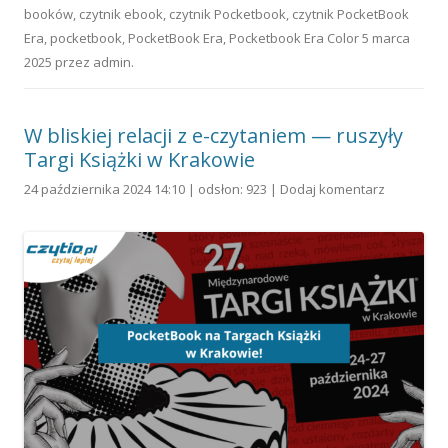
booków
,
czytnik ebook
,
czytnik Pocketbook
,
czytnik PocketBook
Era
,
pocketbook
,
PocketBook Era
,
Pocketbook Era Color
5 marca
2025
przez
admin
.
W bliskiej relacji z e-czytaniem — ruszyły
Targi Książki w Krakowie
24 października 2024 14:10 | odsłon: 923 |
Dodaj komentarz