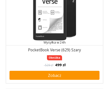
Wysyłka w 24h
PocketBook Verse (629) Szary
Obniżka
499
zł
529 zł
Zobacz