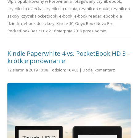
Wpis opublikowany w
Porównania
i otagowany
czynik ebook
,
czytnik dla dziecka
,
czytnik dla ucznia
,
czytnik do nauki
,
czytnik do
szkoły
,
czytnik Pocketbook
,
e-book
,
e-book reader
,
ebook dla
dziecka
,
ebook do szkoły
,
Kindle 10
,
Onyx Boox Nova Pro
,
PocketBook Basic Lux 2
16 sierpnia 2019
przez
Admin
.
Kindle Paperwhite 4 vs. PocketBook HD 3 –
krótkie porównanie
12 sierpnia 2019 10:08 | odsłon: 10 483 |
Dodaj komentarz