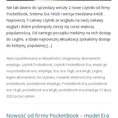
Nie tak dawno do sprzedaży weszły 2 nowe czytniki od firmy
PocketBook, Srebrna Era 16GB i wersja miedziana 64GB .
Najnowszy 7-calowy czytnik ze względu na swój ciekawy
wygląd i dobre podzespoły cieszy się coraz większą
popularnością. Od samego początku mieliśmy na nich dostęp
do Legimi, a dzięki najnowszej aktualizacji zyskaliśmy dostęp
do kolejnej, popularnej […]
Wpis opublikowany w
Aktualności
i otagowany
abonament
empikgo
,
czytnik Pocketbook
,
czytnik PocketBook Era
,
empik go
na pocketbook era
,
empikgo
,
Era
,
era 16gb
,
era 64 gb
,
Legimi
,
legimi abonament
,
na czytniku
,
notatnik elektroniczny ranking
,
pocketbook
,
pocketbook empikgo
,
PocketBook Era
,
pocketbook
era 16 gb
,
pocketbook era 64 gb
,
pocketbook era empikgo
31 lipca
2022
przez
admin
.
Nowość od firmy PocketBook – model Era