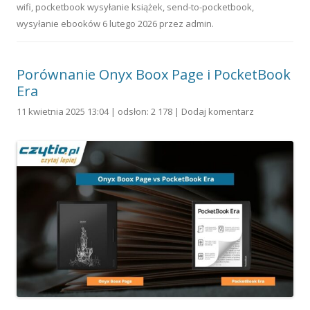
wifi
,
pocketbook wysyłanie książek
,
send-to-pocketbook
,
wysyłanie ebooków
6 lutego 2026
przez
admin
.
Porównanie Onyx Boox Page i PocketBook
Era
11 kwietnia 2025 13:04 | odsłon: 2 178 |
Dodaj komentarz