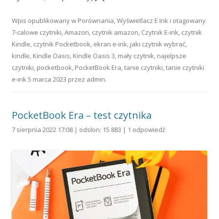
Wpis opublikowany w
Porównania
,
Wyświetlacz E Ink
i otagowany
7-calowe czytniki
,
Amazon
,
czytnik amazon
,
Czytnik E-ink
,
czytnik
Kindle
,
czytnik Pocketbook
,
ekran e-ink
,
jaki czytnik wybrać
,
kindle
,
Kindle Oasis
,
Kindle Oasis 3
,
mały czytnik
,
najelpsze
czytniki
,
pocketbook
,
PocketBook Era
,
tanie czytniki
,
tanie czytniki
e-ink
5 marca 2023
przez
admin
.
PocketBook Era – test czytnika
7 sierpnia 2022 17:08 | odsłon: 15 883 |
1 odpowiedź