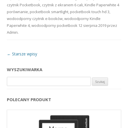
czytnik Pocketbook
,
czytnik z ekranem 6 cali
,
Kindle Paperwhite 4
porównanie
,
pocketbook smartlight
,
pocketbook touch hd 3
,
wodoodporny czytnik e-booków
,
wodoodporny Kindle
Paperwhite 4
,
wodoodporny pocketbook
12 sierpnia 2019
przez
Admin
.
Nawigacja wpisu
←
Starsze wpisy
WYSZUKIWARKA
Szukaj:
POLECANY PRODUKT