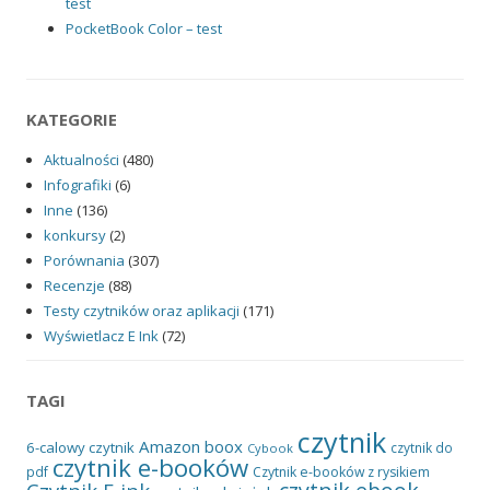
test
PocketBook Color – test
KATEGORIE
Aktualności
(480)
Infografiki
(6)
Inne
(136)
konkursy
(2)
Porównania
(307)
Recenzje
(88)
Testy czytników oraz aplikacji
(171)
Wyświetlacz E Ink
(72)
TAGI
czytnik
Amazon
boox
6-calowy czytnik
czytnik do
Cybook
czytnik e-booków
pdf
Czytnik e-booków z rysikiem