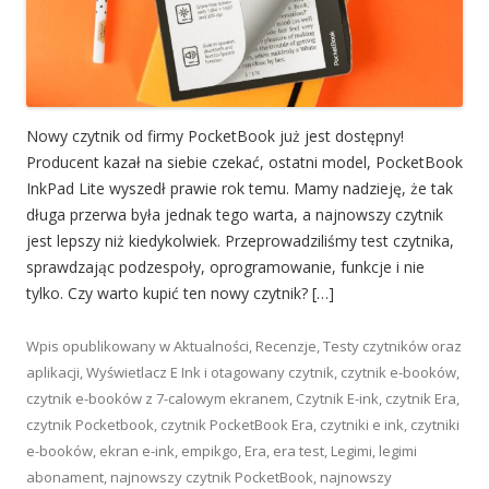
Nowy czytnik od firmy PocketBook już jest dostępny!
Producent kazał na siebie czekać, ostatni model, PocketBook
InkPad Lite wyszedł prawie rok temu. Mamy nadzieję, że tak
długa przerwa była jednak tego warta, a najnowszy czytnik
jest lepszy niż kiedykolwiek. Przeprowadziliśmy test czytnika,
sprawdzając podzespoły, oprogramowanie, funkcje i nie
tylko. Czy warto kupić ten nowy czytnik? […]
Wpis opublikowany w
Aktualności
,
Recenzje
,
Testy czytników oraz
aplikacji
,
Wyświetlacz E Ink
i otagowany
czytnik
,
czytnik e-booków
,
czytnik e-booków z 7-calowym ekranem
,
Czytnik E-ink
,
czytnik Era
,
czytnik Pocketbook
,
czytnik PocketBook Era
,
czytniki e ink
,
czytniki
e-booków
,
ekran e-ink
,
empikgo
,
Era
,
era test
,
Legimi
,
legimi
abonament
,
najnowszy czytnik PocketBook
,
najnowszy