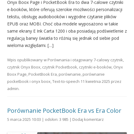
Onyx Boox Page i PocketBook Era to dwa 7-calowe czytniki
e-booków, które oferują szerokie możliwości personalizacji
tekstu, obsługę audiobooków i wygodne czytanie plików
EPUB oraz MOBI. Choć oba modele wyposażono w takie
same ekrany E Ink Carta 1200 i oba posiadają podświetlenie z
regulacją barwy światła to różnią się jednak od siebie pod
wieloma względami. […]
Wpis opublikowany w
Porównania
i otagowany
7-calowy czytnik
,
czytnik Onyx Boox
,
czytnik Pocketbook
,
czytniki e-booków
,
Onyx
Boox Page
,
PocketBook Era
,
porównanie
,
porównanie
pocketbook i onyx boox
,
Text-to-speech
11 kwietnia 2025
przez
admin
.
Porównanie PocketBook Era vs Era Color
5 marca 2025 10:03 | odsłon: 3 985 |
Dodaj komentarz