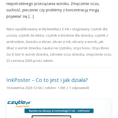
niepotrzebnego przeciążania wzroku. Zmęczenie oczu,
suchość, pieczenie czy problemy z koncentracją mogą
pojawiać się […]
Wpis opublikowany w
Wyświetlacz E Ink
i otagowany
czytnik dla
ucznia
,
czytnik do lektur
,
czytnik e-booków dla dziecka
,
czytnik z
androidem
,
dziecko a ekran
,
ekran e-ink
,
ekrany a wzrok
,
jak
dbać o wzrok dziecka
,
nauka na czytniku
,
onyx boox
,
Onyx Boox
Go 6 Gen II
,
wzrok dziecka
,
zdrowie oczu dziecka
,
zmęczenie oczu
23 czerwca 2026
przez
admin
.
InkPoster – Co to jest i jak działa?
16 kwietnia 2026 12:04 | odsłon: 1 065 |
1 odpowiedź