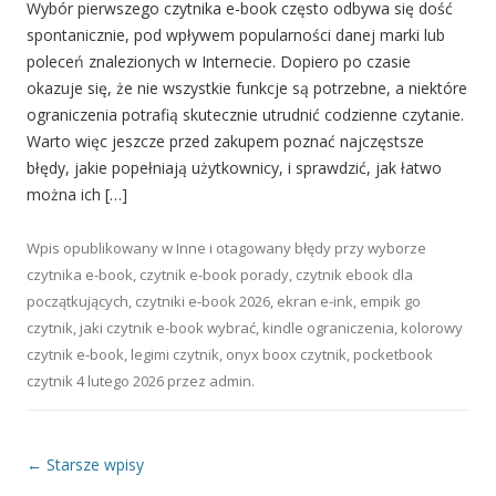
Wybór pierwszego czytnika e-book często odbywa się dość
spontanicznie, pod wpływem popularności danej marki lub
poleceń znalezionych w Internecie. Dopiero po czasie
okazuje się, że nie wszystkie funkcje są potrzebne, a niektóre
ograniczenia potrafią skutecznie utrudnić codzienne czytanie.
Warto więc jeszcze przed zakupem poznać najczęstsze
błędy, jakie popełniają użytkownicy, i sprawdzić, jak łatwo
można ich […]
Wpis opublikowany w
Inne
i otagowany
błędy przy wyborze
czytnika e-book
,
czytnik e-book porady
,
czytnik ebook dla
początkujących
,
czytniki e-book 2026
,
ekran e-ink
,
empik go
czytnik
,
jaki czytnik e-book wybrać
,
kindle ograniczenia
,
kolorowy
czytnik e-book
,
legimi czytnik
,
onyx boox czytnik
,
pocketbook
czytnik
4 lutego 2026
przez
admin
.
Nawigacja wpisu
←
Starsze wpisy