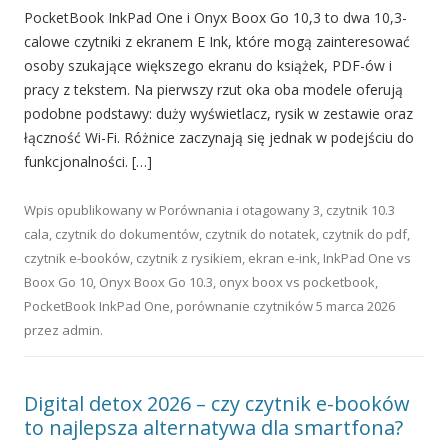
PocketBook InkPad One i Onyx Boox Go 10,3 to dwa 10,3-
calowe czytniki z ekranem E Ink, które mogą zainteresować
osoby szukające większego ekranu do książek, PDF-ów i
pracy z tekstem. Na pierwszy rzut oka oba modele oferują
podobne podstawy: duży wyświetlacz, rysik w zestawie oraz
łączność Wi-Fi. Różnice zaczynają się jednak w podejściu do
funkcjonalności. […]
Wpis opublikowany w
Porównania
i otagowany
3
,
czytnik 10.3
cala
,
czytnik do dokumentów
,
czytnik do notatek
,
czytnik do pdf
,
czytnik e-booków
,
czytnik z rysikiem
,
ekran e-ink
,
InkPad One vs
Boox Go 10
,
Onyx Boox Go 10.3
,
onyx boox vs pocketbook
,
PocketBook InkPad One
,
porównanie czytników
5 marca 2026
przez
admin
.
Digital detox 2026 – czy czytnik e-booków
to najlepsza alternatywa dla smartfona?