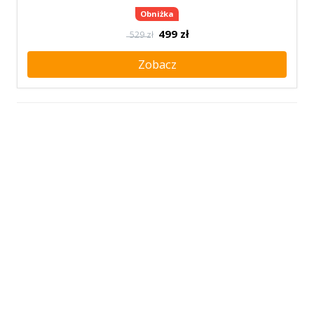
Obniżka
499
zł
529 zł
Zobacz