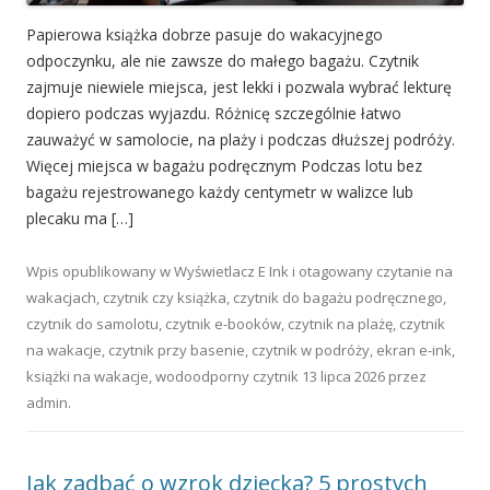
Papierowa książka dobrze pasuje do wakacyjnego
odpoczynku, ale nie zawsze do małego bagażu. Czytnik
zajmuje niewiele miejsca, jest lekki i pozwala wybrać lekturę
dopiero podczas wyjazdu. Różnicę szczególnie łatwo
zauważyć w samolocie, na plaży i podczas dłuższej podróży.
Więcej miejsca w bagażu podręcznym Podczas lotu bez
bagażu rejestrowanego każdy centymetr w walizce lub
plecaku ma […]
Wpis opublikowany w
Wyświetlacz E Ink
i otagowany
czytanie na
wakacjach
,
czytnik czy książka
,
czytnik do bagażu podręcznego
,
czytnik do samolotu
,
czytnik e-booków
,
czytnik na plażę
,
czytnik
na wakacje
,
czytnik przy basenie
,
czytnik w podróży
,
ekran e-ink
,
książki na wakacje
,
wodoodporny czytnik
13 lipca 2026
przez
admin
.
Jak zadbać o wzrok dziecka? 5 prostych