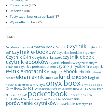
Porównania
(307)
Recenzje
(88)
Testy czytników oraz aplikacji
(171)
Wyświetlacz E Ink
(72)
TAGI
czytnik
Amazon
boox
6-calowy czytnik
czytnik do
Cybook
czytnik e-booków
pdf
Czytnik e-booków z rysikiem
czytnik ebook
Czytnik E-ink
czytnik e-książek
czytnik ebooków
czytniki ebooków
czytnik z dużym
czytnik z rysikiem
czytnik z podświetleniem
e-czytnik
ekranem
e-ink
e-notatnik
ebook
ebooki
e-papier
ebook
kindle
ekran e-ink
Kobo
Legimi
Empik Go
reader
onyx boox
onyx
onyx boox go 6
notatnik elektroniczny
Onyx Boox Go 10.3
Onyx Boox Note
onyx boox note air 4 c
Onyx Boox
pocketbook
PocketBook Era
pdf
Note Air 5 C
porównanie
PocketBook Verse
PocketBook Verse Lite
porównanie czytników
ReMarkable
test czytnika