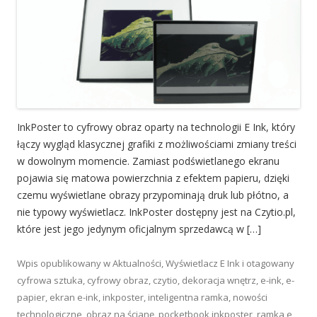
InkPoster to cyfrowy obraz oparty na technologii E Ink, który
łączy wygląd klasycznej grafiki z możliwościami zmiany treści
w dowolnym momencie. Zamiast podświetlanego ekranu
pojawia się matowa powierzchnia z efektem papieru, dzięki
czemu wyświetlane obrazy przypominają druk lub płótno, a
nie typowy wyświetlacz. InkPoster dostępny jest na Czytio.pl,
które jest jego jedynym oficjalnym sprzedawcą w […]
Wpis opublikowany w
Aktualności
,
Wyświetlacz E Ink
i otagowany
cyfrowa sztuka
,
cyfrowy obraz
,
czytio
,
dekoracja wnętrz
,
e-ink
,
e-
papier
,
ekran e-ink
,
inkposter
,
inteligentna ramka
,
nowości
technologiczne
,
obraz na ścianę
,
pocketbook inkposter
,
ramka e