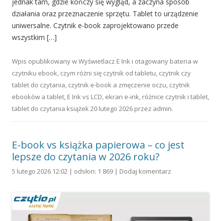
jednak tam, gdzie kończy się wygląd, a zaczyna sposób
działania oraz przeznaczenie sprzętu. Tablet to urządzenie
uniwersalne. Czytnik e-book zaprojektowano przede
wszystkim […]
Wpis opublikowany w
Wyświetlacz E Ink
i otagowany
bateria w
czytniku ebook
,
czym różni się czytnik od tabletu
,
czytnik czy
tablet do czytania
,
czytnik e-book a zmęczenie oczu
,
czytnik
ebooków a tablet
,
E Ink vs LCD
,
ekran e-ink
,
różnice czytnik i tablet
,
tablet do czytania książek
20 lutego 2026
przez
admin
.
E-book vs książka papierowa – co jest
lepsze do czytania w 2026 roku?
5 lutego 2026 12:02 | odsłon: 1 869 |
Dodaj komentarz