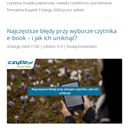
czytania
,
książki papierowe
,
nawyki czytelnicze
,
porównanie
formatów książek
5 lutego 2026
przez
admin
.
Najczęstsze błędy przy wyborze czytnika
e-book – i jak ich uniknąć?
4 lutego 2026 11:02 | odsłon: 513 |
Dodaj komentarz