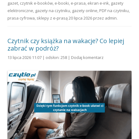
gazet
,
czytnik e-booków
,
e-booki
,
e-prasa
,
ekran e-ink
,
gazety
elektroniczne
,
gazety na czytniku
,
gazety online
,
PDF na czytniku
,
prasa cyfrowa
,
sklepy z e-prasą
20 lipca 2026
przez
admin
.
Czytnik czy książka na wakacje? Co lepiej
zabrać w podróż?
13 lipca 2026 11:07 | odsłon: 258 |
Dodaj komentarz