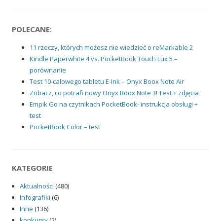
POLECANE:
11 rzeczy, których możesz nie wiedzieć o reMarkable 2
Kindle Paperwhite 4 vs. PocketBook Touch Lux 5 –
porównanie
Test 10-calowego tabletu E-Ink – Onyx Boox Note Air
Zobacz, co potrafi nowy Onyx Boox Note 3! Test + zdjęcia
Empik Go na czytnikach PocketBook- instrukcja obsługi +
test
PocketBook Color – test
KATEGORIE
Aktualności
(480)
Infografiki
(6)
Inne
(136)
konkursy
(2)