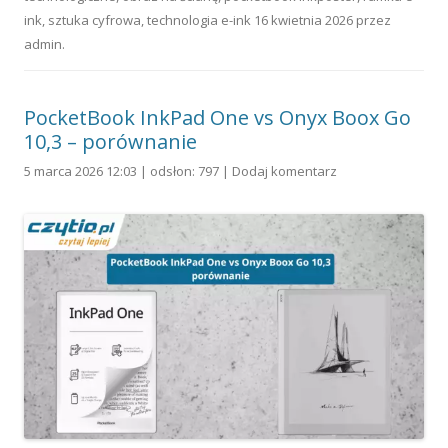
ink
,
sztuka cyfrowa
,
technologia e-ink
16 kwietnia 2026
przez
admin
.
PocketBook InkPad One vs Onyx Boox Go
10,3 – porównanie
5 marca 2026 12:03 | odsłon: 797 |
Dodaj komentarz