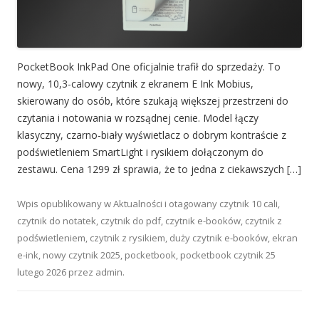
PocketBook InkPad One oficjalnie trafił do sprzedaży. To
nowy, 10,3-calowy czytnik z ekranem E Ink Mobius,
skierowany do osób, które szukają większej przestrzeni do
czytania i notowania w rozsądnej cenie. Model łączy
klasyczny, czarno-biały wyświetlacz o dobrym kontraście z
podświetleniem SmartLight i rysikiem dołączonym do
zestawu. Cena 1299 zł sprawia, że to jedna z ciekawszych […]
Wpis opublikowany w
Aktualności
i otagowany
czytnik 10 cali
,
czytnik do notatek
,
czytnik do pdf
,
czytnik e-booków
,
czytnik z
podświetleniem
,
czytnik z rysikiem
,
duży czytnik e-booków
,
ekran
e-ink
,
nowy czytnik 2025
,
pocketbook
,
pocketbook czytnik
25
lutego 2026
przez
admin
.