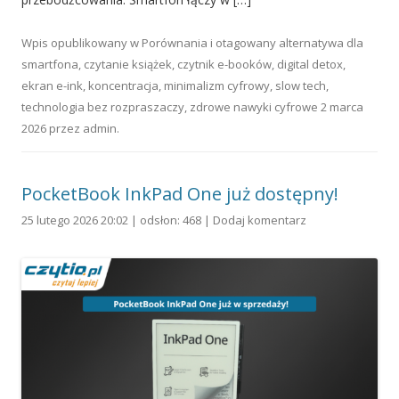
Wpis opublikowany w
Porównania
i otagowany
alternatywa dla
smartfona
,
czytanie książek
,
czytnik e-booków
,
digital detox
,
ekran e-ink
,
koncentracja
,
minimalizm cyfrowy
,
slow tech
,
technologia bez rozpraszaczy
,
zdrowe nawyki cyfrowe
2 marca
2026
przez
admin
.
PocketBook InkPad One już dostępny!
25 lutego 2026 20:02 | odsłon: 468 |
Dodaj komentarz