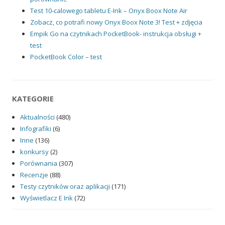
Test 10-calowego tabletu E-Ink – Onyx Boox Note Air
Zobacz, co potrafi nowy Onyx Boox Note 3! Test + zdjęcia
Empik Go na czytnikach PocketBook- instrukcja obsługi +
test
PocketBook Color – test
KATEGORIE
Aktualności
(480)
Infografiki
(6)
Inne
(136)
konkursy
(2)
Porównania
(307)
Recenzje
(88)
Testy czytników oraz aplikacji
(171)
Wyświetlacz E Ink
(72)