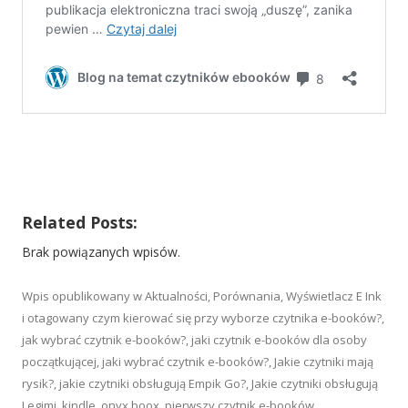
Related Posts:
Brak powiązanych wpisów.
Wpis opublikowany w
Aktualności
,
Porównania
,
Wyświetlacz E Ink
i otagowany
czym kierować się przy wyborze czytnika e-booków?
,
jak wybrać czytnik e-booków?
,
jaki czytnik e-booków dla osoby
początkującej
,
jaki wybrać czytnik e-booków?
,
Jakie czytniki mają
rysik?
,
jakie czytniki obsługują Empik Go?
,
Jakie czytniki obsługują
Legimi
,
kindle
,
onyx boox
,
pierwszy czytnik e-booków
,