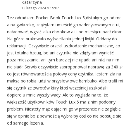
Katarzyna
13 lutego 2024 o 19:07
Tez odradzam Pocket Book Touch Lux 5,distalqm go od me,
a na gwiazdkę, zdążyłam umieścić go w dedykowanym etui,
naładować, wgrać kilka ebookow a i i po miesiącu padł ekran.
Na górze brakowało wyświetlania jednej linijki. Oddany do
reklamacji. Oczywiście orzekli uszkodzenie mechaniczne, co
jest totalna bzduą, bo ani czytnika nie zdążyłam wynieść
poza mieszkanie, ani tym bardziej nie upadł, ani nikt na nim
nie siadł. Serwis oczywiście zaproponował naprawę za 340 zł
co jest równowartością połowy ceny czytnika. Jestem zła na
maksa bo robią ludzi w przysłowiowe bambuko. Albo trafił mi
się czytnik ze zwrotów ktiry ktoś wcześniej uszkodził i
dopiero u mnie wyszły wady. Ale to wygląda na to, że
większość użytkowników Touch Lux 5 ma z nim podobny
problem. Niestety mąż dając mi go w prezencie nie zagłębie
się w opinie bo z pewnością wybrałby coś co nie popsuje sie
od samego leżenia.