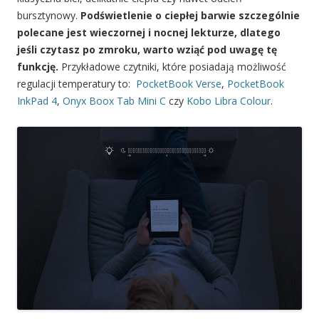
bursztynowy.
Podświetlenie o ciepłej barwie szczególnie
polecane jest wieczornej i nocnej lekturze, dlatego
jeśli czytasz po zmroku, warto wziąć pod uwagę tę
funkcję.
Przykładowe czytniki, które posiadają możliwość
regulacji temperatury to:
PocketBook Verse
,
PocketBook
InkPad 4
,
Onyx Boox Tab Mini C
czy
Kobo Libra Colour
.