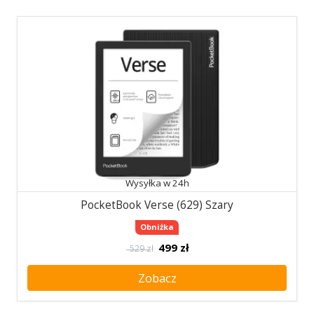
Wysyłka w 24h
PocketBook Verse (629) Szary
Obniżka
499
zł
529 zł
Zobacz