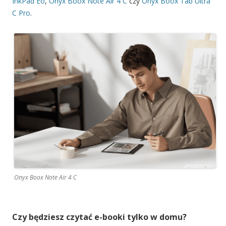
InkPad Eo
,
Onyx Boox Note Air 4 C
czy
Onyx Boox Tab Ultra
C Pro
.
Onyx Boox Note Air 4 C
Czy będziesz czytać e-booki tylko w domu?