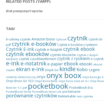
RELATED POSTS (YARPP)
Brak powiązanych wpisów.
TAGI
czytnik
Amazon
boox
6-calowy czytnik
czytnik do
Cybook
czytnik e-booków
pdf
Czytnik e-booków z rysikiem
czytnik ebook
Czytnik E-ink
czytnik e-książek
czytnik ebooków
czytniki ebooków
czytnik z dużym
czytnik z rysikiem
czytnik z podświetleniem
e-czytnik
ekranem
e-ink
e-notatnik
ebook
ebooki
e-papier
ebook
kindle
ekran e-ink
Kobo
Legimi
Empik Go
reader
onyx boox
onyx
onyx boox go 6
notatnik elektroniczny
Onyx Boox Go 10.3
Onyx Boox Note
onyx boox note air 4 c
Onyx Boox
pocketbook
PocketBook Era
pdf
Note Air 5 C
porównanie
PocketBook Verse
PocketBook Verse Lite
porównanie czytników
ReMarkable
test czytnika