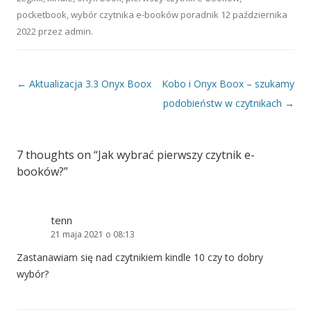
pocketbook
,
wybór czytnika e-booków poradnik
12 października
2022
przez
admin
.
Nawigacja wpisu
←
Aktualizacja 3.3 Onyx Boox
Kobo i Onyx Boox – szukamy
podobieństw w czytnikach
→
7 thoughts on “
Jak wybrać pierwszy czytnik e-
booków?
”
tenn
21 maja 2021 o 08:13
Zastanawiam się nad czytnikiem kindle 10 czy to dobry
wybór?