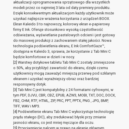
aktualizacji oprogramowania sprzętowego dla wszystkich
modeli przez co najmniej 3 lata od daty premiery produktu.
Dzięki konsekwentnym aktualizacjom każdy użytkownik może
uzyskać najlepsze wrażenia korzystania z urządzeń BOOX.
Ekran Kaleido 3 to najnowszy, kolorowy ekran e-papierowy
firmy E Ink. Oferuje stosunkowo wysoką częstotliwość
odświeżania, wyświetlanie pastelowych odcieni i jest gotowy
do masowej produkcji z zachowaniem stałej jakości. Nowa
technologia podświetlenia ekranu, E Ink ComfortGaze™,
dostępna w Kaleido 3, sprawia, że korzystanie z Tab Mini C
będzie komfortowe w dzień i w nocy.
[2] Warstwy dotykowe tabletu Tab Mini C zostały zmniejszone
o 50%, aby przybliżyć zawartość do ekranu, dzięki czemu
użytkownicy mogą zauważyć mniejszą przerwę pod szklanym
ekranem i uzyskać wyraźniejszy obraz oraz bardziej
responsywny dotyk.
[3] Tab Mini C jest kompatybilny z 24 formatami cyfrowymi, w
tym PDF, DJVU, CBR, CBZ, EPUB, AZW3, MOBI, TXT, DOC, DOCX,
FB2, CHM, RTF, HTML, ZIP, PRC, PPT, PPTX, PNG , JPG, BMP,
TIFF, WAV i MP3.
[4] Podświetlenie ekranu Tab Mini C wykorzystuje technologię
prądu stałego (DC), aby zredukować błyski przy zmianie
jasności ekranu, co jest mniej męczące dla oczu.
[5] Przeciągnięcie palcem w prawo na ekranie głównym