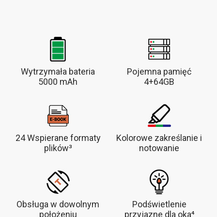
Wytrzymała bateria
Pojemna pamięć
5000 mAh
4+64GB
24 Wspierane formaty
Kolorowe zakreślanie i
plików³
notowanie
Obsługa w dowolnym
Podświetlenie
położeniu
przyjazne dla oka⁴