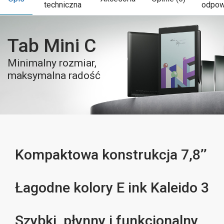
techniczna
odpow
Tab Mini C
Minimalny rozmiar,
maksymalna radość
Kompaktowa konstrukcja 7,8’’
Łagodne kolory E ink Kaleido 3
Szybki, płynny i funkcjonalny