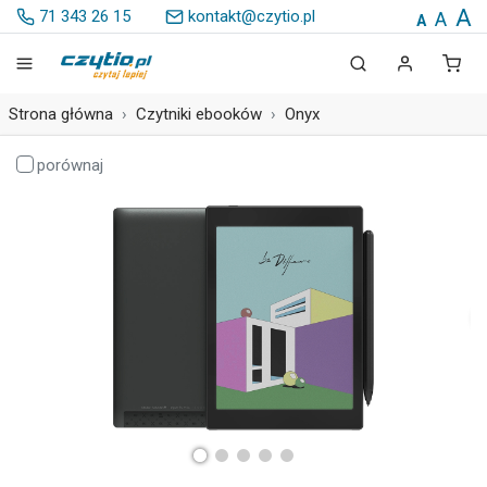
A
71 343 26 15
kontakt@czytio.pl
A
A
Strona główna
Czytniki ebooków
Onyx
porównaj