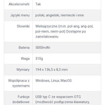
Akcelerometr
Tak
Języki menu
polski, angielski, niemiecki i inne
Słowniki
Wielojęzyczne (m.in. pol-ang, ang-pol,
pol-niem, niem-pol) Dostępne po
zainstalowaniu
Bateria
5000mAh
Waga
310g
Wymiary
194 x 136,5 x 8,3 mm
Współpraca z
Windows, Linux, MacOS
systemami
Funkcje
USB typ C ze wsparciem OTG
dodatkowe
(możliwość podłączenia klawiatury,