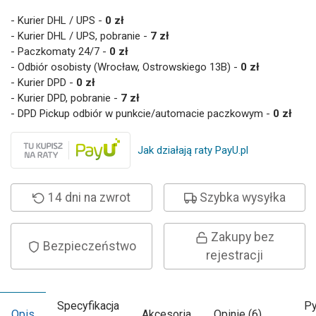
- Kurier DHL / UPS -
0 zł
- Kurier DHL / UPS, pobranie -
7 zł
- Paczkomaty 24/7 -
0 zł
- Odbiór osobisty (Wrocław, Ostrowskiego 13B) -
0 zł
- Kurier DPD -
0 zł
- Kurier DPD, pobranie -
7 zł
- DPD Pickup odbiór w punkcie/automacie paczkowym -
0 zł
Jak działają raty PayU.pl
14 dni na zwrot
Szybka wysyłka
Zakupy bez
Bezpieczeństwo
rejestracji
Specyfikacja
Py
Opis
Akcesoria
Opinie (6)