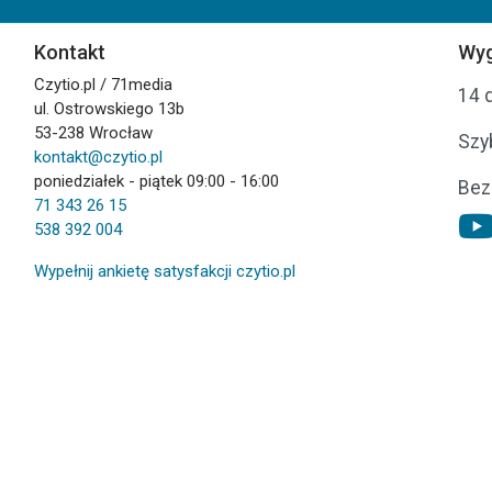
Kontakt
Wyg
Czytio.pl / 71media
14 
ul. Ostrowskiego 13b
53-238 Wrocław
Szy
kontakt@czytio.pl
poniedziałek - piątek 09:00 - 16:00
Bez
71 343 26 15
538 392 004
Wypełnij ankietę satysfakcji czytio.pl