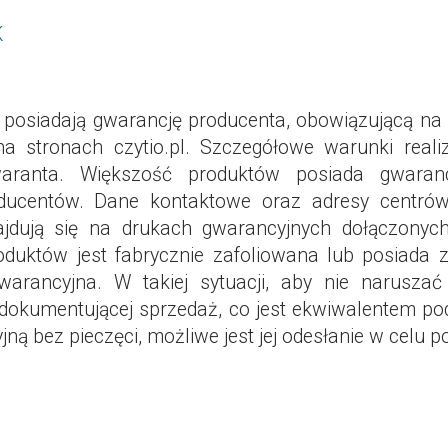
K
posiadają gwarancję producenta, obowiązującą na t
a stronach czytio.pl. Szczegółowe warunki reali
waranta. Większość produktów posiada gwaranc
ucentów. Dane kontaktowe oraz adresy centrów
ajdują się na drukach gwarancyjnych dołączonyc
oduktów jest fabrycznie zafoliowana lub posiad
warancyjna. W takiej sytuacji, aby nie naruszać
dokumentującej sprzedaż, co jest ekwiwalentem po
ną bez pieczęci, możliwe jest jej odesłanie w celu po