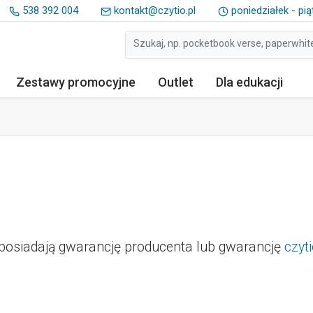
538 392 004
kontakt@czytio.pl
poniedziałek - pią
Zestawy
promocyjne
Outlet
Dla edukacji
posiadają gwarancję producenta lub gwarancję
czyti