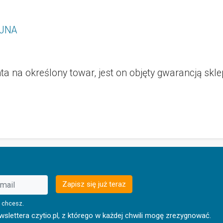
JNA
a na określony towar, jest on objęty gwarancją skl
Zapisz się już teraz
 chcesz.
lettera czytio.pl, z którego w każdej chwili mogę zrezygnować.