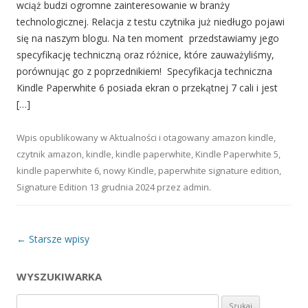
wciąż budzi ogromne zainteresowanie w branży
technologicznej. Relacja z testu czytnika już niedługo pojawi
się na naszym blogu. Na ten moment przedstawiamy jego
specyfikację techniczną oraz różnice, które zauważyliśmy,
porównując go z poprzednikiem! Specyfikacja techniczna
Kindle Paperwhite 6 posiada ekran o przekątnej 7 cali i jest
[…]
Wpis opublikowany w
Aktualności
i otagowany
amazon kindle
,
czytnik amazon
,
kindle
,
kindle paperwhite
,
Kindle Paperwhite 5
,
kindle paperwhite 6
,
nowy Kindle
,
paperwhite signature edition
,
Signature Edition
13 grudnia 2024
przez
admin
.
Nawigacja wpisu
←
Starsze wpisy
WYSZUKIWARKA
Szukaj: