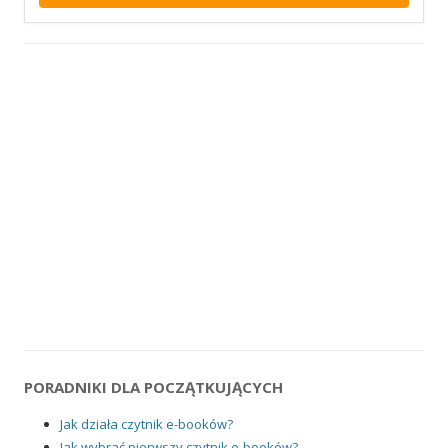
PORADNIKI DLA POCZĄTKUJĄCYCH
Jak działa czytnik e-booków?
Jak wybrać pierwszy czytnik e-booków?