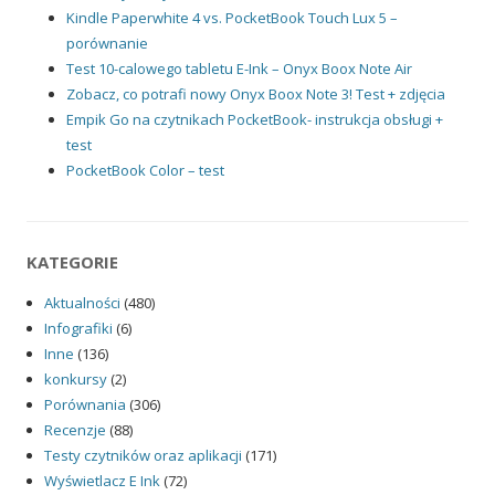
Kindle Paperwhite 4 vs. PocketBook Touch Lux 5 –
porównanie
Test 10-calowego tabletu E-Ink – Onyx Boox Note Air
Zobacz, co potrafi nowy Onyx Boox Note 3! Test + zdjęcia
Empik Go na czytnikach PocketBook- instrukcja obsługi +
test
PocketBook Color – test
KATEGORIE
Aktualności
(480)
Infografiki
(6)
Inne
(136)
konkursy
(2)
Porównania
(306)
Recenzje
(88)
Testy czytników oraz aplikacji
(171)
Wyświetlacz E Ink
(72)