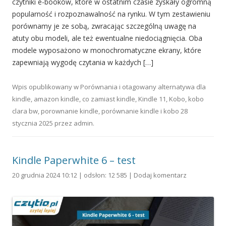
czytniki e-booków, które w ostatnim czasie zyskały ogromną
popularność i rozpoznawalność na rynku. W tym zestawieniu
porównamy je ze sobą, zwracając szczególną uwagę na
atuty obu modeli, ale też ewentualne niedociągnięcia. Oba
modele wyposażono w monochromatyczne ekrany, które
zapewniają wygodę czytania w każdych […]
Wpis opublikowany w
Porównania
i otagowany
alternatywa dla
kindle
,
amazon kindle
,
co zamiast kindle
,
Kindle 11
,
Kobo
,
kobo
clara bw
,
porownanie kindle
,
porównanie kindle i kobo
28
stycznia 2025
przez
admin
.
Kindle Paperwhite 6 – test
20 grudnia 2024 10:12 | odsłon: 12 585 |
Dodaj komentarz