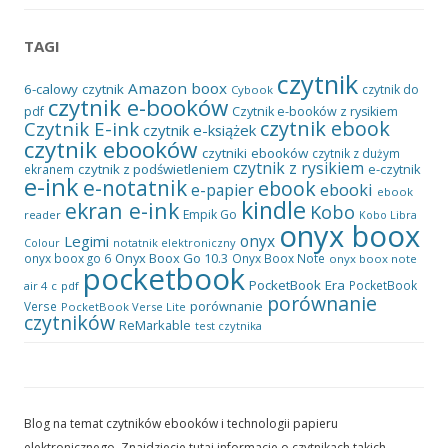
TAGI
czytnik
Amazon
boox
6-calowy czytnik
czytnik do
Cybook
czytnik e-booków
pdf
Czytnik e-booków z rysikiem
czytnik ebook
Czytnik E-ink
czytnik e-książek
czytnik ebooków
czytniki ebooków
czytnik z dużym
czytnik z rysikiem
czytnik z podświetleniem
e-czytnik
ekranem
e-ink
e-notatnik
ebook
ebooki
e-papier
ebook
kindle
ekran e-ink
Kobo
Empik Go
reader
Kobo Libra
onyx boox
onyx
Legimi
notatnik elektroniczny
Colour
Onyx Boox Go 10.3
onyx boox go 6
Onyx Boox Note
onyx boox note
pocketbook
PocketBook Era
PocketBook
air 4 c
pdf
porównanie
porównanie
Verse
PocketBook Verse Lite
czytników
ReMarkable
test czytnika
Blog na temat czytników ebooków i technologii papieru
elektronicznego. Znajdziecie tutaj informacje o czytnikach takich