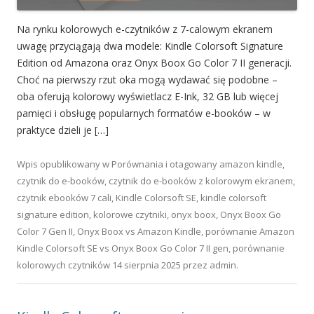
Na rynku kolorowych e-czytników z 7-calowym ekranem
uwagę przyciągają dwa modele: Kindle Colorsoft Signature
Edition od Amazona oraz Onyx Boox Go Color 7 II generacji.
Choć na pierwszy rzut oka mogą wydawać się podobne –
oba oferują kolorowy wyświetlacz E-Ink, 32 GB lub więcej
pamięci i obsługę popularnych formatów e-booków – w
praktyce dzieli je […]
Wpis opublikowany w
Porównania
i otagowany
amazon kindle
,
czytnik do e-booków
,
czytnik do e-booków z kolorowym ekranem
,
czytnik ebooków 7 cali
,
Kindle Colorsoft SE
,
kindle colorsoft
signature edition
,
kolorowe czytniki
,
onyx boox
,
Onyx Boox Go
Color 7 Gen II
,
Onyx Boox vs Amazon Kindle
,
porównanie Amazon
Kindle Colorsoft SE vs Onyx Boox Go Color 7 II gen
,
porównanie
kolorowych czytników
14 sierpnia 2025
przez
admin
.