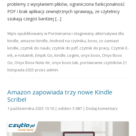
problemy z wysyłaniem plików, ograniczona funkcjonalność
PDF i brak aplikacji zewnętrznych sprawiają, że czytelnicy
szukają czegoś bardziej […]
Wpis opublikowany w
Porównania
i otagowany
alternatywa dla
kindle
,
amazon kindle
,
Android na czytniku
,
boox
,
co zamiast
kindle
,
czytnik do nauki
,
czytnik do pdf
,
czytnik do pracy
,
Czytnik E-
ink
,
e-notatnik
,
Empik Go
,
kindle
,
Legimi
,
onyx boox
,
Onyx Boox
Go
,
Onyx Boox Note Air
,
onyx boox tab
,
porównanie czytników
21
listopada 2025
przez
admin
.
Amazon zapowiada trzy nowe Kindle
Scribe!
1 października 2025 13:10 | odsłon: 5 687 |
Dodaj komentarz