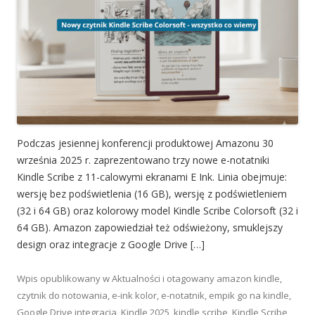
Podczas jesiennej konferencji produktowej Amazonu 30
września 2025 r. zaprezentowano trzy nowe e-notatniki
Kindle Scribe z 11-calowymi ekranami E Ink. Linia obejmuje:
wersję bez podświetlenia (16 GB), wersję z podświetleniem
(32 i 64 GB) oraz kolorowy model Kindle Scribe Colorsoft (32 i
64 GB). Amazon zapowiedział też odświeżony, smuklejszy
design oraz integracje z Google Drive […]
Wpis opublikowany w
Aktualności
i otagowany
amazon kindle
,
czytnik do notowania
,
e-ink kolor
,
e-notatnik
,
empik go na kindle
,
Google Drive integracja
,
Kindle 2025
,
kindle scribe
,
Kindle Scribe