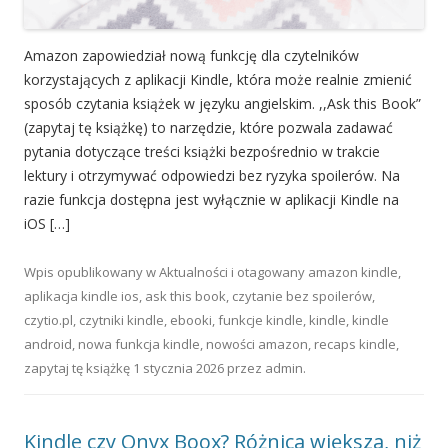
Amazon zapowiedział nową funkcję dla czytelników
korzystających z aplikacji Kindle, która może realnie zmienić
sposób czytania książek w języku angielskim. ,,Ask this Book”
(zapytaj tę książkę) to narzędzie, które pozwala zadawać
pytania dotyczące treści książki bezpośrednio w trakcie
lektury i otrzymywać odpowiedzi bez ryzyka spoilerów. Na
razie funkcja dostępna jest wyłącznie w aplikacji Kindle na
iOS […]
Wpis opublikowany w
Aktualności
i otagowany
amazon kindle
,
aplikacja kindle ios
,
ask this book
,
czytanie bez spoilerów
,
czytio.pl
,
czytniki kindle
,
ebooki
,
funkcje kindle
,
kindle
,
kindle
android
,
nowa funkcja kindle
,
nowości amazon
,
recaps kindle
,
zapytaj tę książkę
1 stycznia 2026
przez
admin
.
Kindle czy Onyx Boox? Różnica większa, niż