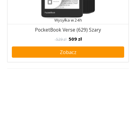
Wysyłka w 24h
PocketBook Verse (629) Szary
509
zł
529 zł
Zobacz