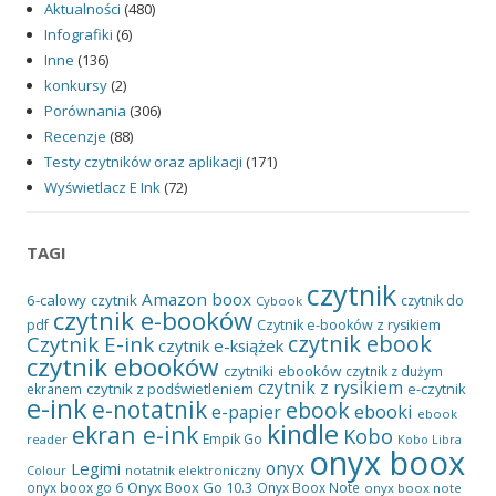
Aktualności
(480)
Infografiki
(6)
Inne
(136)
konkursy
(2)
Porównania
(306)
Recenzje
(88)
Testy czytników oraz aplikacji
(171)
Wyświetlacz E Ink
(72)
TAGI
czytnik
Amazon
boox
6-calowy czytnik
czytnik do
Cybook
czytnik e-booków
pdf
Czytnik e-booków z rysikiem
czytnik ebook
Czytnik E-ink
czytnik e-książek
czytnik ebooków
czytniki ebooków
czytnik z dużym
czytnik z rysikiem
czytnik z podświetleniem
e-czytnik
ekranem
e-ink
e-notatnik
ebook
ebooki
e-papier
ebook
kindle
ekran e-ink
Kobo
Empik Go
reader
Kobo Libra
onyx boox
onyx
Legimi
notatnik elektroniczny
Colour
Onyx Boox Go 10.3
onyx boox go 6
Onyx Boox Note
onyx boox note