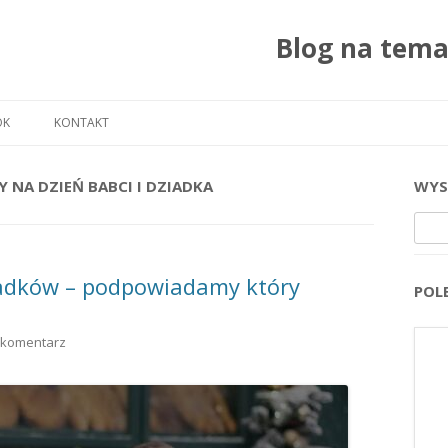
Blog na tem
Przejdź do treści
OK
KONTAKT
Y NA DZIEŃ BABCI I DZIADKA
WYS
Szuka
ziadków – podpowiadamy który
POL
 komentarz