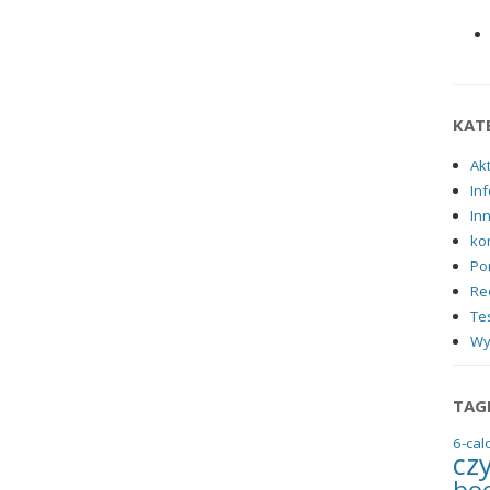
KAT
Ak
Inf
In
ko
Po
Re
Tes
Wy
TAG
6-cal
cz
bo