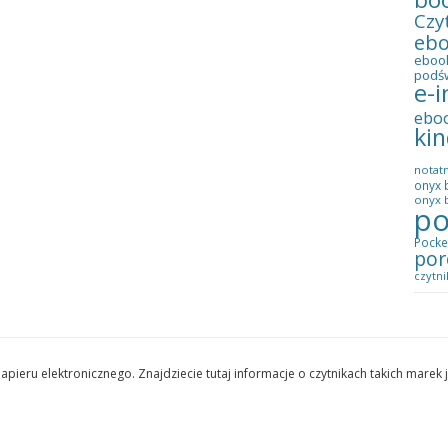
Czy
eb
eboo
podś
e-i
ebo
kin
notatn
onyx 
onyx b
po
Pocke
por
czytni
pieru elektronicznego. Znajdziecie tutaj informacje o czytnikach takich marek