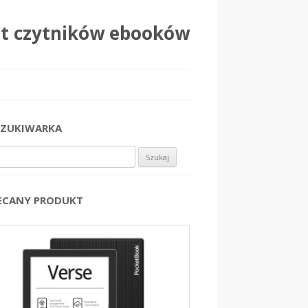
at czytników ebooków
ZUKIWARKA
j:
ECANY PRODUKT