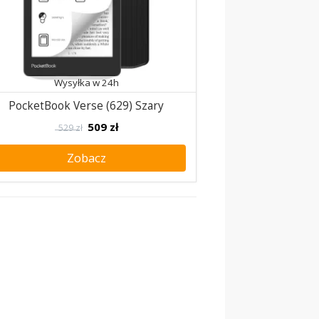
Wysyłka w 24h
PocketBook Verse (629) Szary
509
zł
529 zł
Zobacz