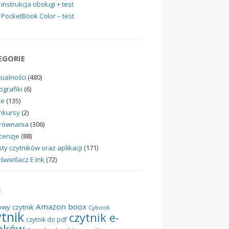
instrukcja obsługi + test
PocketBook Color – test
EGORIE
tualności
(480)
ografiki
(6)
ne
(135)
nkursy
(2)
równania
(306)
cenzje
(88)
ty czytników oraz aplikacji
(171)
świetlacz E Ink
(72)
I
Amazon
boox
owy czytnik
Cybook
ytnik
czytnik e-
czytnik do pdf
oków