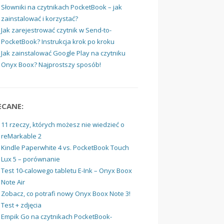
Słowniki na czytnikach PocketBook – jak
zainstalować i korzystać?
Jak zarejestrować czytnik w Send-to-
PocketBook? Instrukcja krok po kroku
Jak zainstalować Google Play na czytniku
Onyx Boox? Najprostszy sposób!
ECANE:
11 rzeczy, których możesz nie wiedzieć o
reMarkable 2
Kindle Paperwhite 4 vs. PocketBook Touch
Lux 5 – porównanie
Test 10-calowego tabletu E-Ink – Onyx Boox
Note Air
Zobacz, co potrafi nowy Onyx Boox Note 3!
Test + zdjęcia
Empik Go na czytnikach PocketBook-