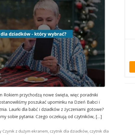
m Rokiem przychodzą nowe święta, więc poradniki
postanowiliśmy poszukać upominku na Dzień Babci i
znia. Laurki dla babć i dziadków z życzeniami gotowe?
iśmy sobie pytania: Czego oczekują od czytników, […]
ny
Czynik z dużym ekranem
,
czytnik dla dziadków
,
czytnik dla