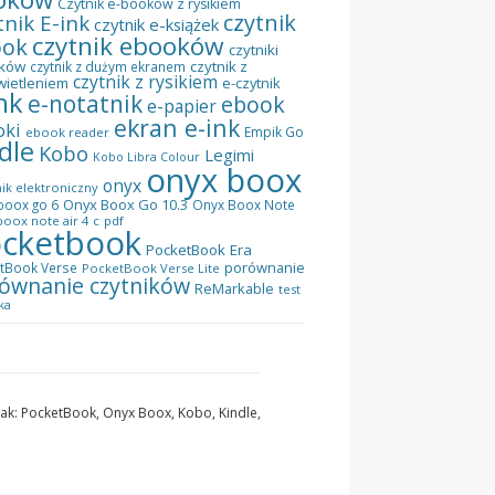
Czytnik e-booków z rysikiem
czytnik
tnik E-ink
czytnik e-książek
czytnik ebooków
ook
czytniki
ków
czytnik z
czytnik z dużym ekranem
czytnik z rysikiem
wietleniem
e-czytnik
nk
e-notatnik
ebook
e-papier
ekran e-ink
oki
Empik Go
ebook reader
dle
Kobo
Legimi
Kobo Libra Colour
onyx boox
onyx
ik elektroniczny
Onyx Boox Go 10.3
boox go 6
Onyx Boox Note
oox note air 4 c
pdf
cketbook
PocketBook Era
porównanie
tBook Verse
PocketBook Verse Lite
ównanie czytników
ReMarkable
test
ka
 jak: PocketBook, Onyx Boox, Kobo, Kindle,