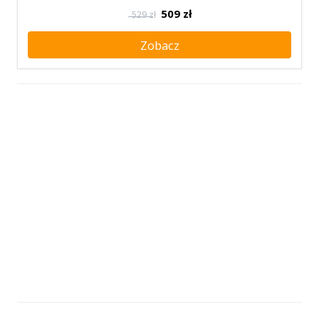
509
zł
529 zł
Zobacz