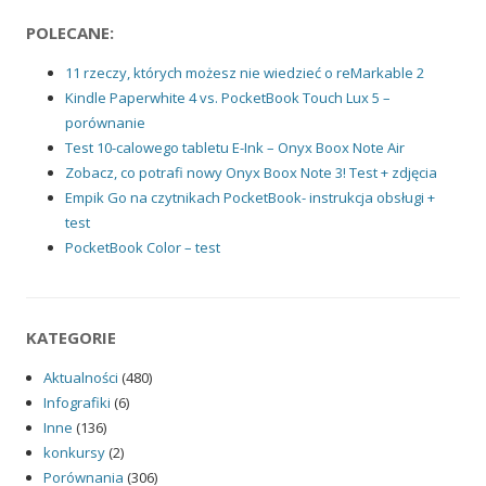
POLECANE:
11 rzeczy, których możesz nie wiedzieć o reMarkable 2
Kindle Paperwhite 4 vs. PocketBook Touch Lux 5 –
porównanie
Test 10-calowego tabletu E-Ink – Onyx Boox Note Air
Zobacz, co potrafi nowy Onyx Boox Note 3! Test + zdjęcia
Empik Go na czytnikach PocketBook- instrukcja obsługi +
test
PocketBook Color – test
KATEGORIE
Aktualności
(480)
Infografiki
(6)
Inne
(136)
konkursy
(2)
Porównania
(306)