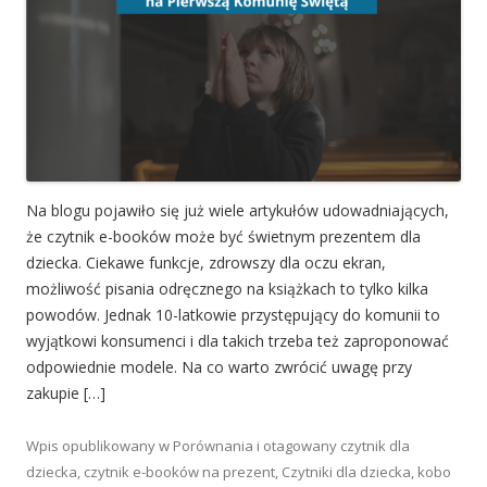
Na blogu pojawiło się już wiele artykułów udowadniających,
że czytnik e-booków może być świetnym prezentem dla
dziecka. Ciekawe funkcje, zdrowszy dla oczu ekran,
możliwość pisania odręcznego na książkach to tylko kilka
powodów. Jednak 10-latkowie przystępujący do komunii to
wyjątkowi konsumenci i dla takich trzeba też zaproponować
odpowiednie modele. Na co warto zwrócić uwagę przy
zakupie […]
Wpis opublikowany w
Porównania
i otagowany
czytnik dla
dziecka
,
czytnik e-booków na prezent
,
Czytniki dla dziecka
,
kobo