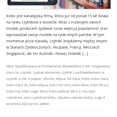
Kobo jest kanadyjską firmą, która już od ponad 15 lat działa
na rynku czytników e-booków. Wraz z rozwojem swoich
modeli, producent zyskiwał coraz większą popularność oraz
wprowadzał swoje modele na rynki innych państw. W tym
momencie poza Kanadą, czytniki znajdziemy między innymi
w Stanach Zjednoczonych, Hiszpanii, Francji, Włoszech
Singapurze, ale też Australii i Nowej Zelandii. […]
Wpis opublikowany w
Porównania
,
Wyświetlacz E Ink
i otagowany
clara 2e
,
czytnik
,
czytnik ebooków
,
czytnik z podświetleniem
,
e-
czytnik
,
e-ink
,
e-papier
,
ebooki
,
elipsa
,
hd clara
,
Kobo
,
kobo clara
,
kobo clara 2e
,
kobo elipsa
,
kobo hd clara
,
kobo libra
,
kobo libra 2
,
kobo nia
,
kobo sage
,
który kobo wybrać
,
libra 2
,
nia
,
opis
czytników
,
opsi czytników kobo
,
rakuten
,
rakuten kobo
,
sage
4
września 2022
przez
admin
.