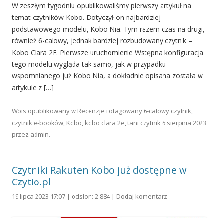
W zeszłym tygodniu opublikowaliśmy pierwszy artykuł na
temat czytników Kobo. Dotyczył on najbardziej
podstawowego modelu, Kobo Nia. Tym razem czas na drugi,
również 6-calowy, jednak bardziej rozbudowany czytnik –
Kobo Clara 2E. Pierwsze uruchomienie Wstępna konfiguracja
tego modelu wygląda tak samo, jak w przypadku
wspomnianego już Kobo Nia, a dokładnie opisana została w
artykule z […]
Wpis opublikowany w
Recenzje
i otagowany
6-calowy czytnik
,
czytnik e-booków
,
Kobo
,
kobo clara 2e
,
tani czytnik
6 sierpnia 2023
przez
admin
.
Czytniki Rakuten Kobo już dostępne w
Czytio.pl
19 lipca 2023 17:07 | odsłon: 2 884 |
Dodaj komentarz