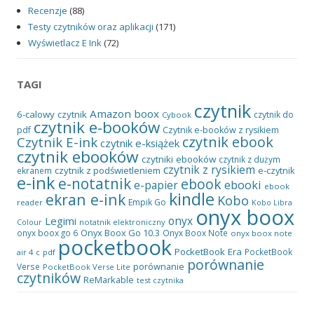
Recenzje
(88)
Testy czytników oraz aplikacji
(171)
Wyświetlacz E Ink
(72)
TAGI
czytnik
Amazon
boox
6-calowy czytnik
czytnik do
Cybook
czytnik e-booków
pdf
Czytnik e-booków z rysikiem
czytnik ebook
Czytnik E-ink
czytnik e-książek
czytnik ebooków
czytniki ebooków
czytnik z dużym
czytnik z rysikiem
czytnik z podświetleniem
e-czytnik
ekranem
e-ink
e-notatnik
ebook
ebooki
e-papier
ebook
kindle
ekran e-ink
Kobo
Empik Go
reader
Kobo Libra
onyx boox
onyx
Legimi
notatnik elektroniczny
Colour
Onyx Boox Go 10.3
onyx boox go 6
Onyx Boox Note
onyx boox note
pocketbook
PocketBook Era
PocketBook
air 4 c
pdf
porównanie
porównanie
Verse
PocketBook Verse Lite
czytników
ReMarkable
test czytnika