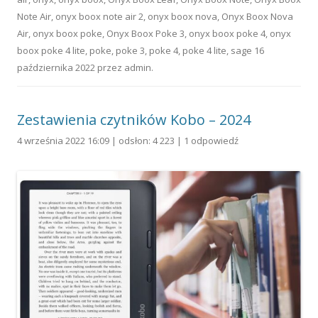
Note Air
,
onyx boox note air 2
,
onyx boox nova
,
Onyx Boox Nova
Air
,
onyx boox poke
,
Onyx Boox Poke 3
,
onyx boox poke 4
,
onyx
boox poke 4 lite
,
poke
,
poke 3
,
poke 4
,
poke 4 lite
,
sage
16
października 2022
przez
admin
.
Zestawienia czytników Kobo – 2024
4 września 2022 16:09 | odsłon: 4 223 |
1 odpowiedź