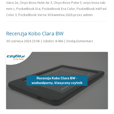
clara 2e
,
Onyx Boox Note Air 3
,
Onyx Boox Poke 5
,
onyx boox tab
mini c
,
PocketBook Era
,
Pocketbook Era Color
,
PocketBook InkPad
Color 3
,
PocketBook Verse
30 kwietnia 2026
przez
admin
.
Recenzja Kobo Clara BW
30 czerwca 2024 23:06 | odsłon: 8 466 |
Dodaj komentarz