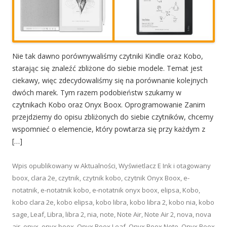
Nie tak dawno porównywaliśmy czytniki Kindle oraz Kobo,
starając się znaleźć zbliżone do siebie modele. Temat jest
ciekawy, więc zdecydowaliśmy się na porównanie kolejnych
dwóch marek. Tym razem podobieństw szukamy w
czytnikach Kobo oraz Onyx Boox. Oprogramowanie Zanim
przejdziemy do opisu zbliżonych do siebie czytników, chcemy
wspomnieć o elemencie, który powtarza się przy każdym z
[…]
Wpis opublikowany w
Aktualności
,
Wyświetlacz E Ink
i otagowany
boox
,
clara 2e
,
czytnik
,
czytnik kobo
,
czytnik Onyx Boox
,
e-
notatnik
,
e-notatnik kobo
,
e-notatnik onyx boox
,
elipsa
,
Kobo
,
kobo clara 2e
,
kobo elipsa
,
kobo libra
,
kobo libra 2
,
kobo nia
,
kobo
sage
,
Leaf
,
Libra
,
libra 2
,
nia
,
note
,
Note Air
,
Note Air 2
,
nova
,
nova
air
,
onyx
,
onyx boox
,
Onyx Boox Leaf
,
Onyx Boox Note
,
Onyx Boox