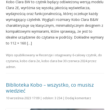
Kobo Clara BW to czytnik będący odświeżoną wersją modelu
Clara 2E, wyróżnia się wysoką jakością wyświetlacza,
wydajnością oraz funkcjonalnością, której oczekuje każdy
wymagający czytelnik. Wygląd i rozmiary Kobo Clara B&W
charakteryzuje się klasycznym, minimalistycznym designem z
kompaktowymi wymiarami, które sprawiają, że jest to
idealne urządzenie do czytania w podróży. Dokładne wymiary
to 112 × 160 […]
Wpis opublikowany w
Recenzje
i otagowany
6-calowy czytnik
,
do
czytania
,
kobo clara 2e
,
kobo clara bw
30 czerwca 2024
przez
admin
.
Biblioteka Kobo – wszystko, co musisz
wiedzieć
10 września 2023 17:09 | odsłon: 3 234 |
Dodaj komentarz