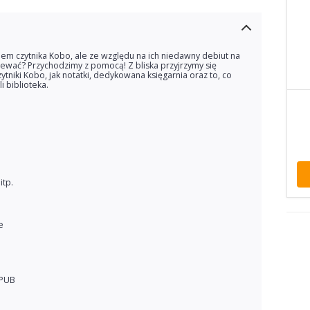
pem czytnika Kobo, ale ze względu na ich niedawny debiut na
iewać? Przychodzimy z pomocą! Z bliska przyjrzymy się
niki Kobo, jak notatki, dedykowana księgarnia oraz to, co
i biblioteka.
itp.
e
EPUB