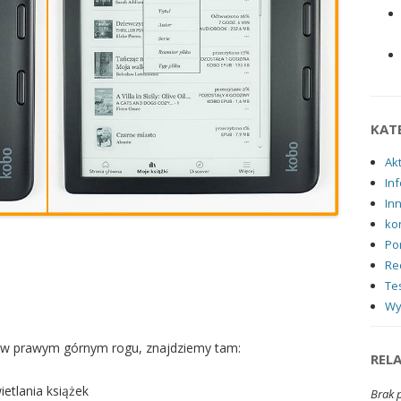
KAT
Ak
Inf
In
ko
Po
Re
Tes
Wy
ki w prawym górnym rogu, znajdziemy tam:
REL
etlania książek
Brak 