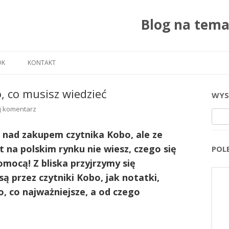
Blog na tem
Przejdź do treści
OK
KONTAKT
, co musisz wiedzieć
WYS
j komentarz
Szuka
ę nad zakupem czytnika Kobo, ale ze
 na polskim rynku nie wiesz, czego się
POL
mocą! Z bliska przyjrzymy się
 przez czytniki Kobo, jak notatki,
, co najważniejsze, a od czego