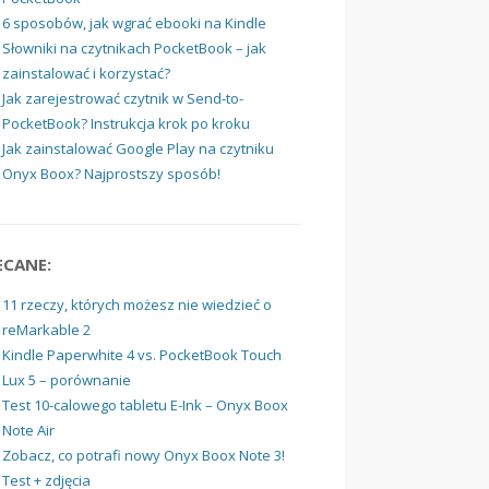
6 sposobów, jak wgrać ebooki na Kindle
Słowniki na czytnikach PocketBook – jak
zainstalować i korzystać?
Jak zarejestrować czytnik w Send-to-
PocketBook? Instrukcja krok po kroku
Jak zainstalować Google Play na czytniku
Onyx Boox? Najprostszy sposób!
ECANE:
11 rzeczy, których możesz nie wiedzieć o
reMarkable 2
Kindle Paperwhite 4 vs. PocketBook Touch
Lux 5 – porównanie
Test 10-calowego tabletu E-Ink – Onyx Boox
Note Air
Zobacz, co potrafi nowy Onyx Boox Note 3!
Test + zdjęcia