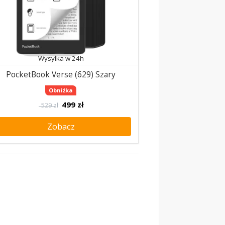
Wysyłka w 24h
PocketBook Verse (629) Szary
Obniżka
499
zł
529 zł
Zobacz