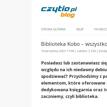
STRONA GŁÓWNA
SKLEP
FACEBO
Biblioteka Kobo – wszystko
10 września 2023 17:09 | odsłon: 3 236 |
Doda
Posiadasz lub zastanawiasz si
względu na ich niedawny debiut
spodziewać? Przychodzimy z po
elementom, które oferowane są
dedykowana księgarnia oraz to
zaczniemy, czyli biblioteka.