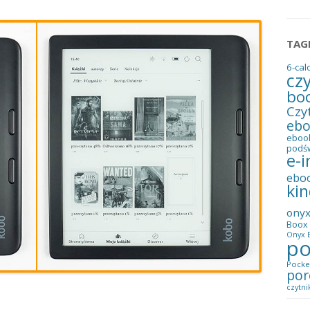
TAG
6-cal
cz
bo
Czy
eb
eboo
podś
e-i
ebo
kin
ony
Boox 
Onyx B
po
Pocke
por
czytni