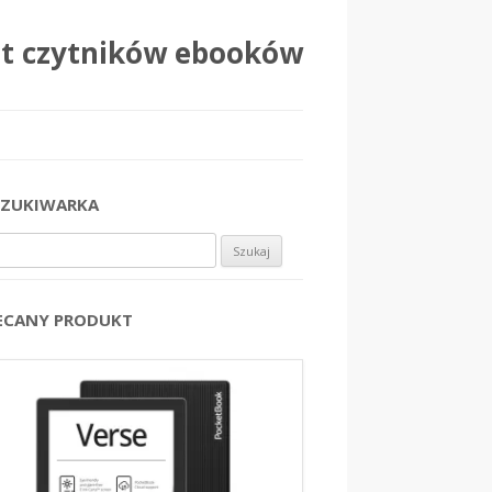
at czytników ebooków
ZUKIWARKA
j:
ECANY PRODUKT