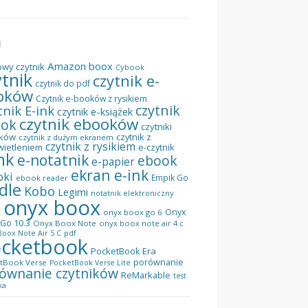
I
Amazon
boox
owy czytnik
Cybook
ytnik
czytnik e-
czytnik do pdf
oków
Czytnik e-booków z rysikiem
czytnik
tnik E-ink
czytnik e-książek
czytnik ebooków
ook
czytniki
ków
czytnik z
czytnik z dużym ekranem
czytnik z rysikiem
wietleniem
e-czytnik
nk
e-notatnik
ebook
e-papier
ekran e-ink
oki
Empik Go
ebook reader
dle
Kobo
Legimi
notatnik elektroniczny
onyx boox
x
Onyx
onyx boox go 6
Go 10.3
Onyx Boox Note
onyx boox note air 4 c
pdf
oox Note Air 5 C
cketbook
PocketBook Era
porównanie
tBook Verse
PocketBook Verse Lite
ównanie czytników
ReMarkable
test
ka