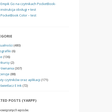
Empik Go na czytnikach PocketBook-
instrukcja obsługi + test
PocketBook Color – test
EGORIE
tualności
(480)
ografiki
(6)
ne
(136)
nkursy
(2)
równania
(307)
cenzje
(88)
ty czytników oraz aplikacji
(171)
świetlacz E Ink
(72)
ATED POSTS (YARPP)
powiązanych wpisów.