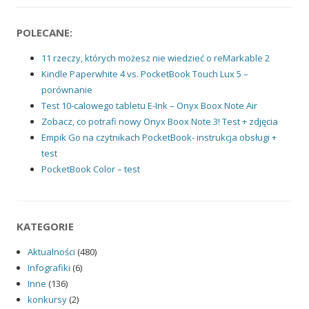
POLECANE:
11 rzeczy, których możesz nie wiedzieć o reMarkable 2
Kindle Paperwhite 4 vs. PocketBook Touch Lux 5 –
porównanie
Test 10-calowego tabletu E-Ink – Onyx Boox Note Air
Zobacz, co potrafi nowy Onyx Boox Note 3! Test + zdjęcia
Empik Go na czytnikach PocketBook- instrukcja obsługi +
test
PocketBook Color – test
KATEGORIE
Aktualności
(480)
Infografiki
(6)
Inne
(136)
konkursy
(2)