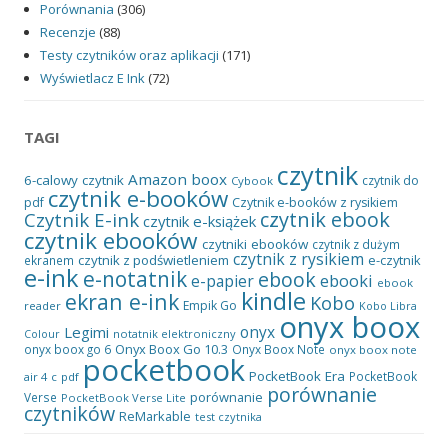
Porównania
(306)
Recenzje
(88)
Testy czytników oraz aplikacji
(171)
Wyświetlacz E Ink
(72)
TAGI
czytnik
Amazon
boox
6-calowy czytnik
czytnik do
Cybook
czytnik e-booków
pdf
Czytnik e-booków z rysikiem
czytnik ebook
Czytnik E-ink
czytnik e-książek
czytnik ebooków
czytniki ebooków
czytnik z dużym
czytnik z rysikiem
czytnik z podświetleniem
e-czytnik
ekranem
e-ink
e-notatnik
ebook
ebooki
e-papier
ebook
kindle
ekran e-ink
Kobo
Empik Go
reader
Kobo Libra
onyx boox
onyx
Legimi
notatnik elektroniczny
Colour
Onyx Boox Go 10.3
onyx boox go 6
Onyx Boox Note
onyx boox note
pocketbook
PocketBook Era
PocketBook
air 4 c
pdf
porównanie
porównanie
Verse
PocketBook Verse Lite
czytników
ReMarkable
test czytnika