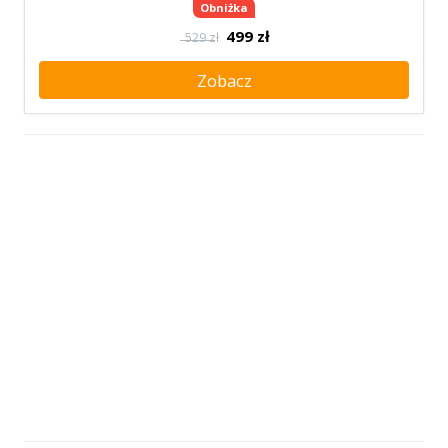
Obniżka
499
zł
529 zł
Zobacz