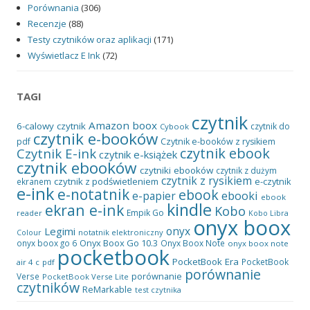
Porównania
(306)
Recenzje
(88)
Testy czytników oraz aplikacji
(171)
Wyświetlacz E Ink
(72)
TAGI
czytnik
Amazon
boox
6-calowy czytnik
czytnik do
Cybook
czytnik e-booków
pdf
Czytnik e-booków z rysikiem
czytnik ebook
Czytnik E-ink
czytnik e-książek
czytnik ebooków
czytniki ebooków
czytnik z dużym
czytnik z rysikiem
czytnik z podświetleniem
e-czytnik
ekranem
e-ink
e-notatnik
ebook
ebooki
e-papier
ebook
kindle
ekran e-ink
Kobo
Empik Go
reader
Kobo Libra
onyx boox
onyx
Legimi
notatnik elektroniczny
Colour
Onyx Boox Go 10.3
onyx boox go 6
Onyx Boox Note
onyx boox note
pocketbook
PocketBook Era
PocketBook
air 4 c
pdf
porównanie
porównanie
Verse
PocketBook Verse Lite
czytników
ReMarkable
test czytnika