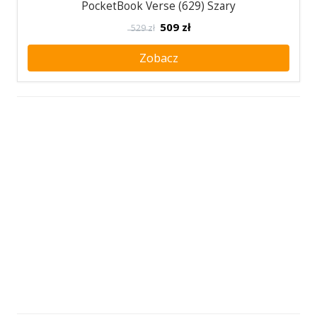
PocketBook Verse (629) Szary
509
zł
529 zł
Zobacz