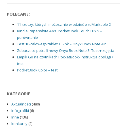
POLECANE:
11 rzeczy, których możesz nie wiedzieć o reMarkable 2
Kindle Paperwhite 4 vs. PocketBook Touch Lux 5 –
porównanie
Test 10-calowego tabletu E-Ink – Onyx Boox Note Air
Zobacz, co potrafi nowy Onyx Boox Note 3! Test + zdjęcia
Empik Go na czytnikach PocketBook- instrukcja obsługi +
test
PocketBook Color – test
KATEGORIE
Aktualności
(480)
Infografiki
(6)
Inne
(136)
konkursy
(2)