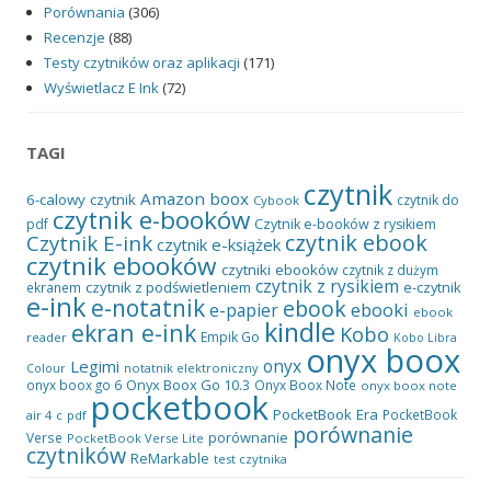
Porównania
(306)
Recenzje
(88)
Testy czytników oraz aplikacji
(171)
Wyświetlacz E Ink
(72)
TAGI
czytnik
Amazon
boox
6-calowy czytnik
czytnik do
Cybook
czytnik e-booków
pdf
Czytnik e-booków z rysikiem
czytnik ebook
Czytnik E-ink
czytnik e-książek
czytnik ebooków
czytniki ebooków
czytnik z dużym
czytnik z rysikiem
czytnik z podświetleniem
e-czytnik
ekranem
e-ink
e-notatnik
ebook
ebooki
e-papier
ebook
kindle
ekran e-ink
Kobo
Empik Go
reader
Kobo Libra
onyx boox
onyx
Legimi
notatnik elektroniczny
Colour
Onyx Boox Go 10.3
onyx boox go 6
Onyx Boox Note
onyx boox note
pocketbook
PocketBook Era
PocketBook
air 4 c
pdf
porównanie
porównanie
Verse
PocketBook Verse Lite
czytników
ReMarkable
test czytnika