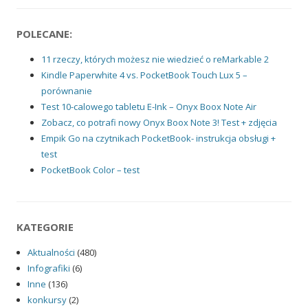
POLECANE:
11 rzeczy, których możesz nie wiedzieć o reMarkable 2
Kindle Paperwhite 4 vs. PocketBook Touch Lux 5 –
porównanie
Test 10-calowego tabletu E-Ink – Onyx Boox Note Air
Zobacz, co potrafi nowy Onyx Boox Note 3! Test + zdjęcia
Empik Go na czytnikach PocketBook- instrukcja obsługi +
test
PocketBook Color – test
KATEGORIE
Aktualności
(480)
Infografiki
(6)
Inne
(136)
konkursy
(2)