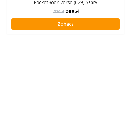
PocketBook Verse (629) Szary
509
zł
529 zł
Zobacz