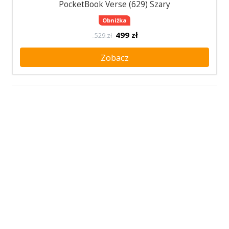
PocketBook Verse (629) Szary
Obniżka
499
zł
529 zł
Zobacz