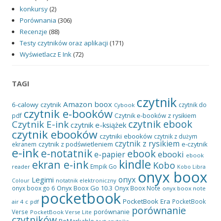
konkursy
(2)
Porównania
(306)
Recenzje
(88)
Testy czytników oraz aplikacji
(171)
Wyświetlacz E Ink
(72)
TAGI
czytnik
Amazon
boox
6-calowy czytnik
czytnik do
Cybook
czytnik e-booków
pdf
Czytnik e-booków z rysikiem
czytnik ebook
Czytnik E-ink
czytnik e-książek
czytnik ebooków
czytniki ebooków
czytnik z dużym
czytnik z rysikiem
czytnik z podświetleniem
e-czytnik
ekranem
e-ink
e-notatnik
ebook
ebooki
e-papier
ebook
kindle
ekran e-ink
Kobo
Empik Go
reader
Kobo Libra
onyx boox
onyx
Legimi
notatnik elektroniczny
Colour
Onyx Boox Go 10.3
onyx boox go 6
Onyx Boox Note
onyx boox note
pocketbook
PocketBook Era
PocketBook
air 4 c
pdf
porównanie
porównanie
Verse
PocketBook Verse Lite
czytników
ReMarkable