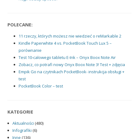
POLECANE:
11 rzeczy, których możesz nie wiedzieć o reMarkable 2
Kindle Paperwhite 4 vs. PocketBook Touch Lux 5 –
porównanie
Test 10-calowego tabletu E-Ink – Onyx Boox Note Air
Zobacz, co potrafi nowy Onyx Boox Note 3! Test + zdjęcia
Empik Go na czytnikach PocketBook- instrukcja obsługi +
test
PocketBook Color – test
KATEGORIE
Aktualności
(480)
Infografiki
(6)
Inne
(136)