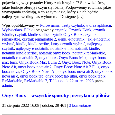
pojawia się więc pytanie: Który z nich wybrać? Sprawdziliśmy,
jakie funkcje oferują i czym się różnią. Podpowiemy również, jakie
wymagania spełniają, a co za tym idzie, który z nich będzie
najlepszym według nas wyborem. Dostępne […]
Wpis opublikowany w
Porównania
,
Testy czytników oraz aplikacji
,
Wyświetlacz E Ink
i otagowany
czytnik
,
Czytnik E-ink
,
czytnik
Kindle
,
czytnik kindle scribe
,
czytnik Onyx Boox
,
czytnik
remarkable
,
czytnik remarkable 2
,
e-ink
,
e-notatnik
,
jaki e-notatnik
wybrać
,
kindle
,
kindle scribe
,
który czytnik wybrać
,
najlepszy
czytnik
,
najlepszy e-notatnik
,
notatnik e-ink
,
notatnik kindle
,
notatnik kindle scribe
,
notatnik onyx boox
,
notatnik reMarkable
,
notatnik remarkable 2
,
onyx boox
,
Onyx Boox Max
,
onyx boox
max lumi
,
Onyx Boox Max Lumi 2
,
Onyx Boox Note
,
Onyx Boox
Note Air
,
onyx boox note air 2
,
Onyx Boox Note Air 2 Plus
,
onyx
boox nova
,
Onyx Boox Nova Air
,
onyx boox nova air 2
,
onyx boox
nova air c
,
onyx boox tab
,
onyx boox tab ultra
,
onyx boox tab x
,
ReMarkable
,
ReMarkable 2
,
Tablet e-ink
22 marca 2023
przez
admin
.
Onyx Boox – wszystkie sposoby przesyłania plików
31 sierpnia 2022 16:08 | odsłon: 29 461 |
3 komentarze