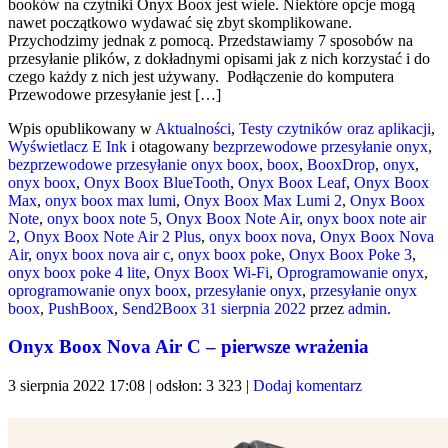
booków na czytniki Onyx Boox jest wiele. Niektóre opcje mogą
nawet początkowo wydawać się zbyt skomplikowane.
Przychodzimy jednak z pomocą. Przedstawiamy 7 sposobów na
przesyłanie plików, z dokładnymi opisami jak z nich korzystać i do
czego każdy z nich jest używany. Podłączenie do komputera
Przewodowe przesyłanie jest […]
Wpis opublikowany w
Aktualności
,
Testy czytników oraz aplikacji
,
Wyświetlacz E Ink
i otagowany
bezprzewodowe przesyłanie onyx
,
bezprzewodowe przesyłanie onyx boox
,
boox
,
BooxDrop
,
onyx
,
onyx boox
,
Onyx Boox BlueTooth
,
Onyx Boox Leaf
,
Onyx Boox
Max
,
onyx boox max lumi
,
Onyx Boox Max Lumi 2
,
Onyx Boox
Note
,
onyx boox note 5
,
Onyx Boox Note Air
,
onyx boox note air
2
,
Onyx Boox Note Air 2 Plus
,
onyx boox nova
,
Onyx Boox Nova
Air
,
onyx boox nova air c
,
onyx boox poke
,
Onyx Boox Poke 3
,
onyx boox poke 4 lite
,
Onyx Boox Wi-Fi
,
Oprogramowanie onyx
,
oprogramowanie onyx boox
,
przesyłanie onyx
,
przesyłanie onyx
boox
,
PushBoox
,
Send2Boox
31 sierpnia 2022
przez
admin
.
Onyx Boox Nova Air C – pierwsze wrażenia
3 sierpnia 2022 17:08 | odsłon: 3 323 |
Dodaj komentarz