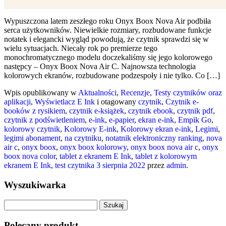
Wypuszczona latem zeszłego roku Onyx Boox Nova Air podbiła
serca użytkowników. Niewielkie rozmiary, rozbudowane funkcje
notatek i elegancki wygląd powodują, że czytnik sprawdzi się w
wielu sytuacjach. Niecały rok po premierze tego
monochromatycznego modelu doczekaliśmy się jego kolorowego
następcy – Onyx Boox Nova Air C. Najnowsza technologia
kolorowych ekranów, rozbudowane podzespoły i nie tylko. Co […]
Wpis opublikowany w
Aktualności
,
Recenzje
,
Testy czytników oraz
aplikacji
,
Wyświetlacz E Ink
i otagowany
czytnik
,
Czytnik e-
booków z rysikiem
,
czytnik e-książek
,
czytnik ebook
,
czytnik pdf
,
czytnik z podświetleniem
,
e-ink
,
e-papier
,
ekran e-ink
,
Empik Go
,
kolorowy czytnik
,
Kolorowy E-ink
,
Kolorowy ekran e-ink
,
Legimi
,
legimi abonament
,
na czytniku
,
notatnik elektroniczny ranking
,
nova
air c
,
onyx boox
,
onyx boox kolorowy
,
onyx boox nova air c
,
onyx
boox nova color
,
tablet z ekranem E Ink
,
tablet z kolorowym
ekranem E Ink
,
test czytnika
3 sierpnia 2022
przez
admin
.
Wyszukiwarka
Szukaj:
Polecany produkt