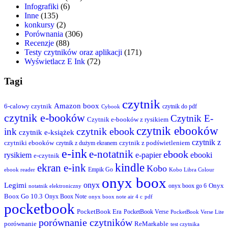
Infografiki
(6)
Inne
(135)
konkursy
(2)
Porównania
(306)
Recenzje
(88)
Testy czytników oraz aplikacji
(171)
Wyświetlacz E Ink
(72)
Tagi
czytnik
Amazon
boox
6-calowy czytnik
czytnik do pdf
Cybook
czytnik e-booków
Czytnik E-
Czytnik e-booków z rysikiem
czytnik ebooków
czytnik ebook
ink
czytnik e-książek
czytnik z
czytniki ebooków
czytnik z podświetleniem
czytnik z dużym ekranem
e-ink
e-notatnik
ebook
ebooki
rysikiem
e-papier
e-czytnik
kindle
ekran e-ink
Kobo
Empik Go
ebook reader
Kobo Libra Colour
onyx boox
onyx
Legimi
Onyx
notatnik elektroniczny
onyx boox go 6
Boox Go 10.3
Onyx Boox Note
onyx boox note air 4 c
pdf
pocketbook
PocketBook Era
PocketBook Verse
PocketBook Verse Lite
porównanie czytników
porównanie
ReMarkable
test czytnika