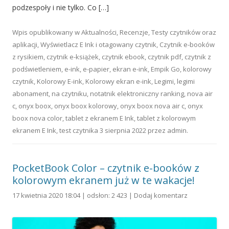
podzespoły i nie tylko. Co […]
Wpis opublikowany w
Aktualności
,
Recenzje
,
Testy czytników oraz
aplikacji
,
Wyświetlacz E Ink
i otagowany
czytnik
,
Czytnik e-booków
z rysikiem
,
czytnik e-książek
,
czytnik ebook
,
czytnik pdf
,
czytnik z
podświetleniem
,
e-ink
,
e-papier
,
ekran e-ink
,
Empik Go
,
kolorowy
czytnik
,
Kolorowy E-ink
,
Kolorowy ekran e-ink
,
Legimi
,
legimi
abonament
,
na czytniku
,
notatnik elektroniczny ranking
,
nova air
c
,
onyx boox
,
onyx boox kolorowy
,
onyx boox nova air c
,
onyx
boox nova color
,
tablet z ekranem E Ink
,
tablet z kolorowym
ekranem E Ink
,
test czytnika
3 sierpnia 2022
przez
admin
.
PocketBook Color – czytnik e-booków z
kolorowym ekranem już w te wakacje!
17 kwietnia 2020 18:04 | odsłon: 2 423 |
Dodaj komentarz