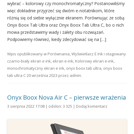
wybrać – kolorowy czy monochromatyczny? Postanowiliśmy
więc dokładnie przyjrzeć się dwóm e-notatnikom, które
różnią się od siebie wyłącznie ekranem. Porównując ze sobą
Onyx Boox Tab Ultra oraz Onyx Boox Tab Ultra C, bo o nich
mowa przedstawimy wady i zalety obu rozwiązań.
Podpowiemy również, kiedy zdecydować się na […]
Wpis opublikowany w
Porównania
,
Wyświetlacz E Ink
i otagowany
czarno-biały ekran e ink
,
ekran e-ink
,
Kolorowy ekran e-ink
,
monochromatyczny ekran e ink
,
onyx boox tab ultra
,
onyx boox
tab ultra C
20 września 2023
przez
admin
.
Onyx Boox Nova Air C – pierwsze wrażenia
3 sierpnia 2022 17:08 | odsłon: 3 325 |
Dodaj komentarz