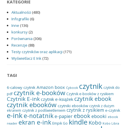
KATEGORIE
Aktualności
(480)
Infografiki
(6)
Inne
(136)
konkursy
(2)
Porównania
(306)
Recenzje
(88)
Testy czytników oraz aplikacji
(171)
Wyświetlacz E Ink
(72)
TAGI
czytnik
Amazon
boox
6-calowy czytnik
czytnik do
Cybook
czytnik e-booków
pdf
Czytnik e-booków z rysikiem
czytnik ebook
Czytnik E-ink
czytnik e-książek
czytnik ebooków
czytniki ebooków
czytnik z dużym
czytnik z rysikiem
czytnik z podświetleniem
e-czytnik
ekranem
e-ink
e-notatnik
ebook
ebooki
e-papier
ebook
kindle
ekran e-ink
Kobo
Empik Go
reader
Kobo Libra