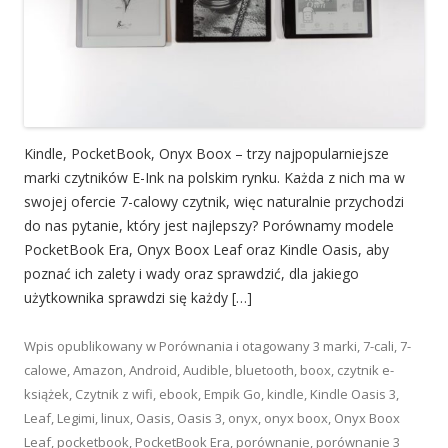
Kindle, PocketBook, Onyx Boox – trzy najpopularniejsze
marki czytników E-Ink na polskim rynku. Każda z nich ma w
swojej ofercie 7-calowy czytnik, więc naturalnie przychodzi
do nas pytanie, który jest najlepszy? Porównamy modele
PocketBook Era, Onyx Boox Leaf oraz Kindle Oasis, aby
poznać ich zalety i wady oraz sprawdzić, dla jakiego
użytkownika sprawdzi się każdy […]
Wpis opublikowany w
Porównania
i otagowany
3 marki
,
7-cali
,
7-
calowe
,
Amazon
,
Android
,
Audible
,
bluetooth
,
boox
,
czytnik e-
książek
,
Czytnik z wifi
,
ebook
,
Empik Go
,
kindle
,
Kindle Oasis 3
,
Leaf
,
Legimi
,
linux
,
Oasis
,
Oasis 3
,
onyx
,
onyx boox
,
Onyx Boox
Leaf
,
pocketbook
,
PocketBook Era
,
porównanie
,
porównanie 3