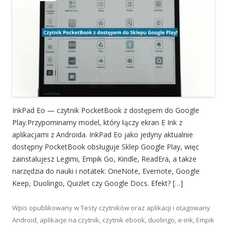
InkPad Eo — czytnik PocketBook z dostępem do Google
Play.Przypominamy model, który łączy ekran E Ink z
aplikacjami z Androida. InkPad Eo jako jedyny aktualnie
dostępny PocketBook obsługuje Sklep Google Play, więc
zainstalujesz Legimi, Empik Go, Kindle, ReadEra, a także
narzędzia do nauki i notatek: OneNote, Evernote, Google
Keep, Duolingo, Quizlet czy Google Docs. Efekt? […]
Wpis opublikowany w
Testy czytników oraz aplikacji
i otagowany
Android
,
aplikacje na czytnik
,
czytnik ebook
,
duolingo
,
e-ink
,
Empik