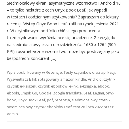
Siedmiocalowy ekran, asymetryczne wzornictwo i Android 10
– to tylko niektóre z cech Onyx Boox Leaf. Jak wypadł
w testach i codziennym użytkowaniu? Zapraszam do lektury
recenzji. Wstęp Onyx Boox Leaf trafił na rynek jesienią 2021
r. W czytnikowym portfolio chińskiego producenta
to zdecydowanie wyróżniające się urządzenie. Ze względu
na siedmiocalowy ekran o rozdzielczości 1680 x 1264 (300
PPI) i asymetryczne wzornictwo może być postrzegany jako
bezpośredni konkurent […]
Wpis opublikowany w
Recenzje
,
Testy czytników oraz aplikacji
,
Wyświetlacz E Ink
i otagowany
amazon kindle
,
Android
,
czytnik
,
czytnik e-książek
,
czytnik ebooków
,
e-ink
,
e-książka
,
ebook
,
ebooki
,
Empik Go
,
Google
,
google translate
,
Leaf
,
Legimi
,
onyx
boox
,
Onyx Boox Leaf
,
pdf
,
recenzja
,
siedmiocalowy czytnik
,
siedmiocalowy czytnik ebooków Leaf
,
test
28 lipca 2022
przez
admin
.