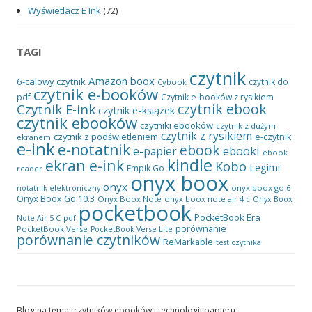
Wyświetlacz E Ink
(72)
TAGI
czytnik
Amazon
boox
6-calowy czytnik
czytnik do
Cybook
czytnik e-booków
pdf
Czytnik e-booków z rysikiem
czytnik ebook
Czytnik E-ink
czytnik e-książek
czytnik ebooków
czytniki ebooków
czytnik z dużym
czytnik z rysikiem
czytnik z podświetleniem
e-czytnik
ekranem
e-ink
e-notatnik
ebook
ebooki
e-papier
ebook
kindle
ekran e-ink
Kobo
Legimi
Empik Go
reader
onyx boox
onyx
onyx boox go 6
notatnik elektroniczny
Onyx Boox Go 10.3
Onyx Boox Note
onyx boox note air 4 c
Onyx Boox
pocketbook
PocketBook Era
pdf
Note Air 5 C
porównanie
PocketBook Verse
PocketBook Verse Lite
porównanie czytników
ReMarkable
test czytnika
Blog na temat czytników ebooków i technologii papieru