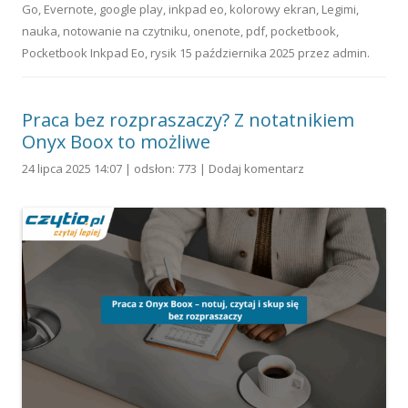
Go
,
Evernote
,
google play
,
inkpad eo
,
kolorowy ekran
,
Legimi
,
nauka
,
notowanie na czytniku
,
onenote
,
pdf
,
pocketbook
,
Pocketbook Inkpad Eo
,
rysik
15 października 2025
przez
admin
.
Praca bez rozpraszaczy? Z notatnikiem
Onyx Boox to możliwe
24 lipca 2025 14:07 | odsłon: 773 |
Dodaj komentarz