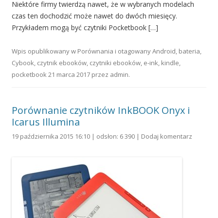
Niektóre firmy twierdzą nawet, że w wybranych modelach
czas ten dochodzić może nawet do dwóch miesięcy.
Przykładem mogą być czytniki Pocketbook […]
Wpis opublikowany w
Porównania
i otagowany
Android
,
bateria
,
Cybook
,
czytnik ebooków
,
czytniki ebooków
,
e-ink
,
kindle
,
pocketbook
21 marca 2017
przez
admin
.
Porównanie czytników InkBOOK Onyx i
Icarus Illumina
19 października 2015 16:10 | odsłon: 6 390 |
Dodaj komentarz