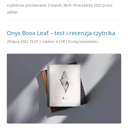
czytników
,
porównanie 3 marek
,
Wi-Fi
18 września 2022
przez
admin
.
Onyx Boox Leaf – test i recenzja czytnika
28 lipca 2022 15:07 | odsłon: 4 378 |
Dodaj komentarz