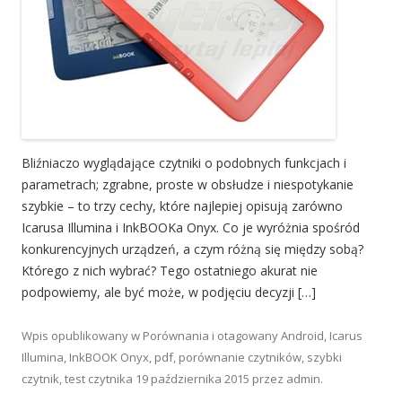
Bliźniaczo wyglądające czytniki o podobnych funkcjach i
parametrach; zgrabne, proste w obsłudze i niespotykanie
szybkie – to trzy cechy, które najlepiej opisują zarówno
Icarusa Illumina i InkBOOKa Onyx. Co je wyróżnia spośród
konkurencyjnych urządzeń, a czym różną się między sobą?
Którego z nich wybrać? Tego ostatniego akurat nie
podpowiemy, ale być może, w podjęciu decyzji […]
Wpis opublikowany w
Porównania
i otagowany
Android
,
Icarus
Illumina
,
InkBOOK Onyx
,
pdf
,
porównanie czytników
,
szybki
czytnik
,
test czytnika
19 października 2015
przez
admin
.