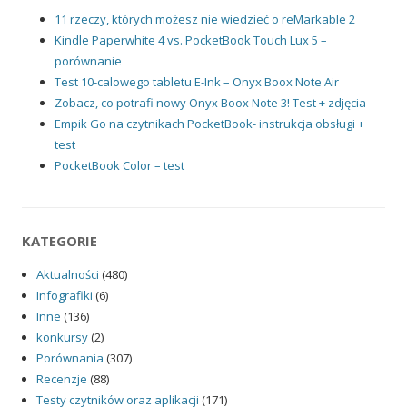
11 rzeczy, których możesz nie wiedzieć o reMarkable 2
Kindle Paperwhite 4 vs. PocketBook Touch Lux 5 –
porównanie
Test 10-calowego tabletu E-Ink – Onyx Boox Note Air
Zobacz, co potrafi nowy Onyx Boox Note 3! Test + zdjęcia
Empik Go na czytnikach PocketBook- instrukcja obsługi +
test
PocketBook Color – test
KATEGORIE
Aktualności
(480)
Infografiki
(6)
Inne
(136)
konkursy
(2)
Porównania
(307)
Recenzje
(88)
Testy czytników oraz aplikacji
(171)