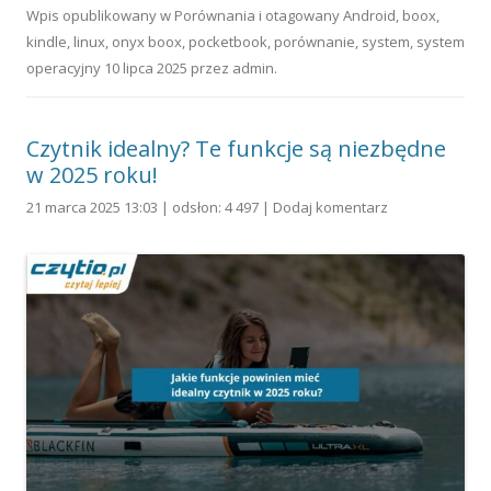
Wpis opublikowany w
Porównania
i otagowany
Android
,
boox
,
kindle
,
linux
,
onyx boox
,
pocketbook
,
porównanie
,
system
,
system
operacyjny
10 lipca 2025
przez
admin
.
Czytnik idealny? Te funkcje są niezbędne
w 2025 roku!
21 marca 2025 13:03 | odsłon: 4 497 |
Dodaj komentarz