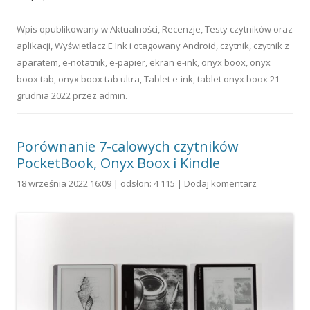
Wpis opublikowany w
Aktualności
,
Recenzje
,
Testy czytników oraz
aplikacji
,
Wyświetlacz E Ink
i otagowany
Android
,
czytnik
,
czytnik z
aparatem
,
e-notatnik
,
e-papier
,
ekran e-ink
,
onyx boox
,
onyx
boox tab
,
onyx boox tab ultra
,
Tablet e-ink
,
tablet onyx boox
21
grudnia 2022
przez
admin
.
Porównanie 7-calowych czytników
PocketBook, Onyx Boox i Kindle
18 września 2022 16:09 | odsłon: 4 115 |
Dodaj komentarz