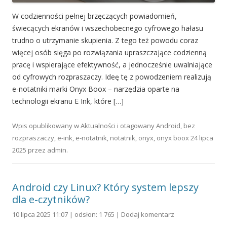
W codzienności pełnej brzęczących powiadomień,
świecących ekranów i wszechobecnego cyfrowego hałasu
trudno o utrzymanie skupienia. Z tego też powodu coraz
więcej osób sięga po rozwiązania upraszczające codzienną
pracę i wspierające efektywność, a jednocześnie uwalniające
od cyfrowych rozpraszaczy. Ideę tę z powodzeniem realizują
e-notatniki marki Onyx Boox – narzędzia oparte na
technologii ekranu E Ink, które […]
Wpis opublikowany w
Aktualności
i otagowany
Android
,
bez
rozpraszaczy
,
e-ink
,
e-notatnik
,
notatnik
,
onyx
,
onyx boox
24 lipca
2025
przez
admin
.
Android czy Linux? Który system lepszy
dla e-czytników?
10 lipca 2025 11:07 | odsłon: 1 765 |
Dodaj komentarz