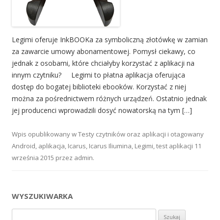
Legimi oferuje InkBOOKa za symboliczną złotówkę w zamian
za zawarcie umowy abonamentowej. Pomysł ciekawy, co
jednak z osobami, które chciałyby korzystać z aplikacji na
innym czytniku? Legimi to płatna aplikacja oferująca
dostęp do bogatej biblioteki ebooków. Korzystać z niej
można za pośrednictwem różnych urządzeń. Ostatnio jednak
jej producenci wprowadzili dosyć nowatorską na tym […]
Wpis opublikowany w
Testy czytników oraz aplikacji
i otagowany
Android
,
aplikacja
,
Icarus
,
Icarus Iliumina
,
Legimi
,
test aplikacji
11
września 2015
przez
admin
.
WYSZUKIWARKA
Szukaj: