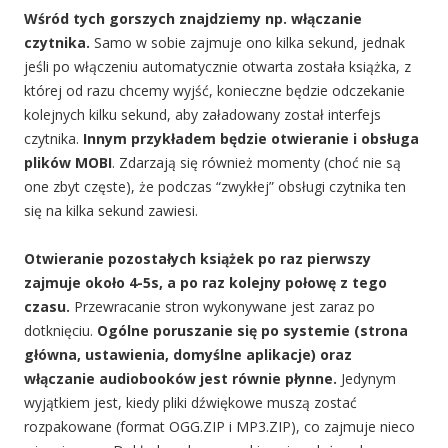
Wśród tych gorszych znajdziemy np. włączanie
czytnika.
Samo w sobie zajmuje ono kilka sekund, jednak
jeśli po włączeniu automatycznie otwarta została książka, z
której od razu chcemy wyjść, konieczne będzie odczekanie
kolejnych kilku sekund, aby załadowany został interfejs
czytnika.
Innym przykładem będzie otwieranie i obsługa
plików MOBI
. Zdarzają się również momenty (choć nie są
one zbyt częste), że podczas “zwykłej” obsługi czytnika ten
się na kilka sekund zawiesi.
Otwieranie pozostałych książek po raz pierwszy
zajmuje około 4-5s, a po raz kolejny połowę z tego
czasu.
Przewracanie stron wykonywane jest zaraz po
dotknięciu.
Ogólne poruszanie się po systemie (strona
główna, ustawienia, domyślne aplikacje) oraz
włączanie audiobooków jest równie płynne.
Jedynym
wyjątkiem jest, kiedy pliki dźwiękowe muszą zostać
rozpakowane (format OGG.ZIP i MP3.ZIP), co zajmuje nieco