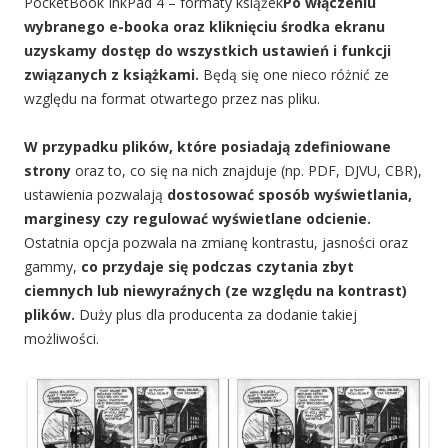
PocketBook InkPad 4 – formaty książek
Po włączeniu
wybranego e-booka oraz kliknięciu środka ekranu
uzyskamy dostęp do wszystkich ustawień i funkcji
związanych z książkami.
Będą się one nieco różnić ze
względu na format otwartego przez nas pliku.
W przypadku plików, które posiadają zdefiniowane
strony
oraz to, co się na nich znajduje (np. PDF, DJVU, CBR),
ustawienia pozwalają
dostosować sposób wyświetlania,
marginesy czy regulować wyświetlane odcienie.
Ostatnia opcja pozwala na zmianę kontrastu, jasności oraz
gammy,
co przydaje się podczas czytania zbyt
ciemnych lub niewyraźnych (ze względu na kontrast)
plików.
Duży plus dla producenta za dodanie takiej
możliwości.