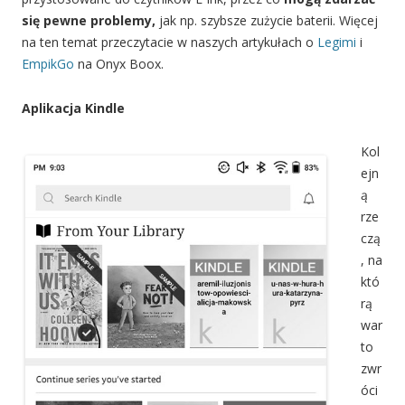
się pewne problemy,
jak np. szybsze zużycie baterii. Więcej
na ten temat przeczytacie w naszych artykułach o
Legimi
i
EmpikGo
na Onyx Boox.
Aplikacja Kindle
Kol
ejn
ą
rze
czą
, na
któ
rą
war
to
zwr
óci