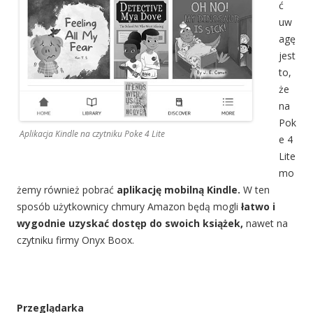
ć
uw
agę
jest
to,
że
na
Pok
Aplikacja Kindle na czytniku Poke 4 Lite
e 4
Lite
mo
żemy również pobrać
aplikację mobilną Kindle.
W ten
sposób użytkownicy chmury Amazon będą mogli
łatwo i
wygodnie uzyskać dostęp do swoich książek,
nawet na
czytniku firmy Onyx Boox.
Przeglądarka