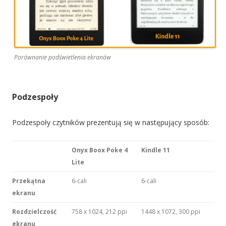
Porównanie podświetlenia ekranów
Podzespoły
Podzespoły czytników prezentują się w następujący sposób:
Onyx Boox Poke 4
Kindle 11
Lite
Przekątna
6-cali
6-cali
ekranu
Rozdzielczość
758 x 1024, 212 ppi
1448 x 1072, 300 ppi
ekranu