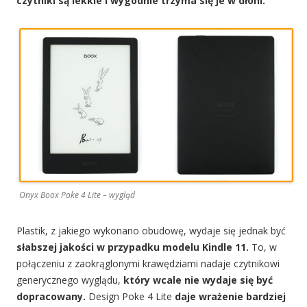
czytniki są lekkie i wygodnie trzyma się je w dłoni.
Onyx Boox Poke 4 Lite – wygląd
Plastik, z jakiego wykonano obudowę, wydaje się jednak być
słabszej jakości w przypadku modelu Kindle 11.
To, w
połączeniu z zaokrąglonymi krawędziami nadaje czytnikowi
generycznego wyglądu,
który wcale nie wydaje się być
dopracowany.
Design Poke 4 Lite
daje wrażenie bardziej