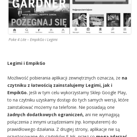
Poke 4 Lite – EmpikGo i Legimi
Legimi i EmpikGo
Możliwość pobierania aplikacji zewnętrznych oznacza, że
na
czytniku z łatwością zainstalujemy Legimi, jak i
EmpikGo.
Jeśli w tym celu wykorzystamy Sklep Google Play,
to na czytniku uzyskamy dostęp do tych samych wersji, które
zainstalować możemy na telefonie. Nie posiadają one
żadnych dodatkowych ograniczeń,
ani nie wymagają
połączenia z innymi urządzeniami (np. komputerem) do
prawidłowego działania. Z drugiej strony, aplikacje nie są
przystosowane do czytników E Ink, przez co
mogą zdarzać