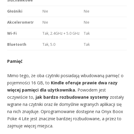
słuchawkowe
Głośniki
Nie
Nie
Akcelerometr
Nie
Nie
Wi-Fi
Tak, 2.4GHz + 5.0 GHz
Tak
Bluetooth
Tak, 5.0
Tak
Pamięć
Mimo tego, że oba czytniki posiadają wbudowaną pamięć o
pojemności 16 GB, to
Kindle oferuje prawie dwa razy
więcej pamięci dla użytkownika.
Powodem jest
oczywiście to,
jak bardzo rozbudowane systemy
zostały
wgrane na czytniki oraz ile domyślnie wgranych aplikacji się
na nich znajduje. Oprogramowanie dostępne na Onyx Boox
Poke 4 Lite jest znacznie bardziej rozbudowane, a przez to
zajmuje więcej miejsca.