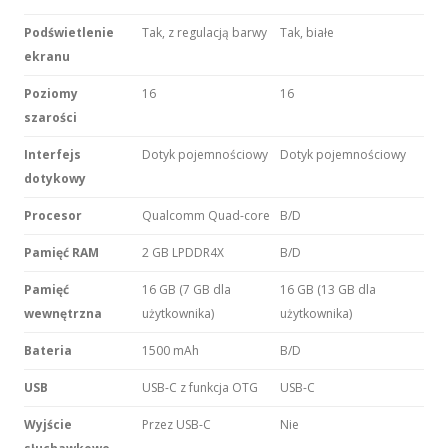
Podświetlenie
Tak, z regulacją barwy
Tak, białe
ekranu
Poziomy
16
16
szarości
Interfejs
Dotyk pojemnościowy
Dotyk pojemnościowy
dotykowy
Procesor
Qualcomm Quad-core
B/D
Pamięć RAM
2 GB LPDDR4X
B/D
Pamięć
16 GB (7 GB dla
16 GB (13 GB dla
wewnętrzna
użytkownika)
użytkownika)
Bateria
1500 mAh
B/D
USB
USB-C z funkcja OTG
USB-C
Wyjście
Przez USB-C
Nie