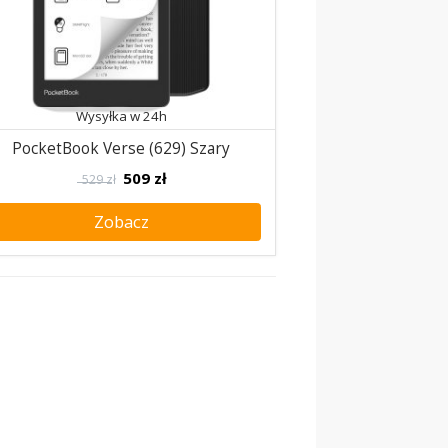
Wysyłka w 24h
PocketBook Verse (629) Szary
509
zł
529 zł
Zobacz