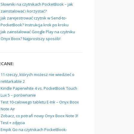
Słowniki na czytnikach PocketBook – jak
zainstalować i korzystać?
Jak zarejestrować czytnik w Send-to-
PocketBook? Instrukcja krok po kroku
Jak zainstalować Google Play na czytniku
Onyx Boox? Najprostszy sposób!
ECANE:
11 rzeczy, których możesz nie wiedzieć o
reMarkable 2
Kindle Paperwhite 4 vs. PocketBook Touch
Lux 5 – porównanie
Test 10-calowego tabletu E-Ink – Onyx Boox
Note Air
Zobacz, co potrafi nowy Onyx Boox Note 3!
Test + zdjęcia
Empik Go na czytnikach PocketBook-