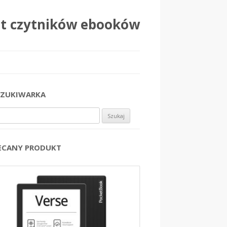
at czytników ebooków
ZUKIWARKA
j:
ECANY PRODUKT