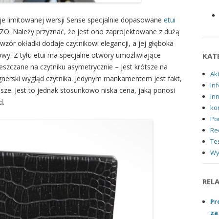
e limitowanej wersji Sense specjalnie dopasowane
etui
. Należy przyznać, że jest ono zaprojektowane z dużą
wzór okładki dodaje czytnikowi elegancji, a jej głęboka
wy. Z tyłu etui ma specjalne otwory umożliwiające
KAT
ieszczane na czytniku asymetrycznie – jest krótsze na
Ak
ignerski wygląd czytnika. Jedynym mankamentem jest fakt,
Inf
ższe. Jest to jednak stosunkowo niska cena, jaką ponosi
In
d.
ko
Po
Re
Tes
Wy
REL
Pr
za