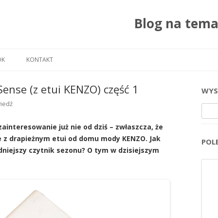
Blog na tem
Przejdź do treści
OK
KONTAKT
ense (z etui KENZO) część 1
WYS
iedź
Szuka
nteresowanie już nie od dziś – zwłaszcza, że
 z drapieżnym etui od domu mody KENZO. Jak
POL
dniejszy czytnik sezonu? O tym w dzisiejszym