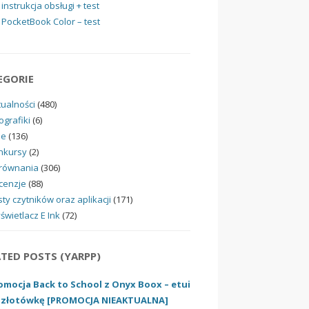
instrukcja obsługi + test
PocketBook Color – test
EGORIE
tualności
(480)
ografiki
(6)
ne
(136)
nkursy
(2)
równania
(306)
cenzje
(88)
ty czytników oraz aplikacji
(171)
świetlacz E Ink
(72)
ATED POSTS (YARPP)
omocja Back to School z Onyx Boox – etui
 złotówkę [PROMOCJA NIEAKTUALNA]