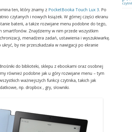
czytni
omina ten, który znamy z
PocketBooka Touch Lux 3
. Po
atnio czytanych i nowych książek. W górnej części ekranu
 stanie baterii, a także rozwijane menu podobne do tego,
ch smartfonów. Znajdziemy w nim przede wszystkim
nchronizacji, menadżera zadań, ustawienia i wyszukiwarkę.
kryć, by nie przeszkadzała w nawigacji po ekranie
nośniki do biblioteki, sklepu z ebookami oraz osobnej
ziemy również podobne jak u góry rozwijane menu – tym
zystkich ważniejszych funkcji czytnika, takich jak
odatkowe, np. dropbox , gry, słowniki.