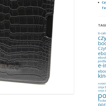
Cz
Te
TAG
6-cal
cz
bo
Czy
eb
eboo
podś
e-i
ebo
kin
notatn
onyx 
onyx b
po
Pocke
por