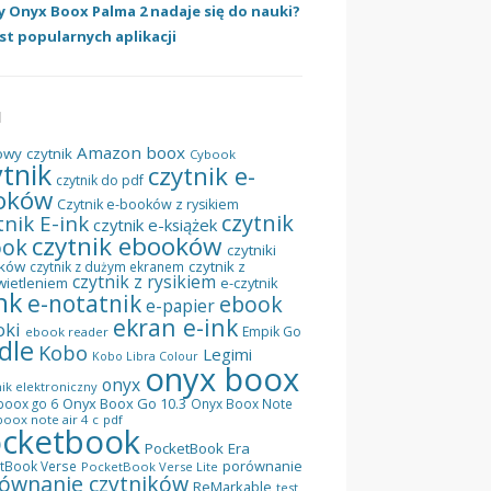
y Onyx Boox Palma 2 nadaje się do nauki?
st popularnych aplikacji
I
Amazon
boox
owy czytnik
Cybook
ytnik
czytnik e-
czytnik do pdf
oków
Czytnik e-booków z rysikiem
czytnik
tnik E-ink
czytnik e-książek
czytnik ebooków
ook
czytniki
ków
czytnik z
czytnik z dużym ekranem
czytnik z rysikiem
wietleniem
e-czytnik
nk
e-notatnik
ebook
e-papier
ekran e-ink
oki
Empik Go
ebook reader
dle
Kobo
Legimi
Kobo Libra Colour
onyx boox
onyx
ik elektroniczny
Onyx Boox Go 10.3
boox go 6
Onyx Boox Note
oox note air 4 c
pdf
cketbook
PocketBook Era
porównanie
tBook Verse
PocketBook Verse Lite
ównanie czytników
ReMarkable
test