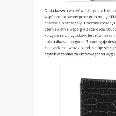
Dodatkowych walorów estetycznych dodaj
współprojektowane przez dom mody KENZO
dbałością o szczegóły. Tłoczony krokodyli 
czerń świetnie współgra z szarością obudo
korzystanie z przycisków. Jest również um
dole a dłuższe na górze. To potęguje des
że urządzenie wraz z okładką staje się cię
czytnik w zamian za ekstrawagancki wyglą