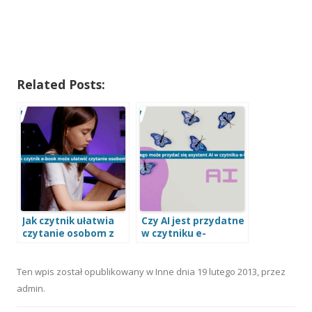
Related Posts:
Jak czytnik ułatwia
Czy AI jest przydatne
czytanie osobom z
w czytniku e-
dysleksją?
booków?
Ten wpis został opublikowany w
Inne
dnia
19 lutego 2013
,
przez
admin
.