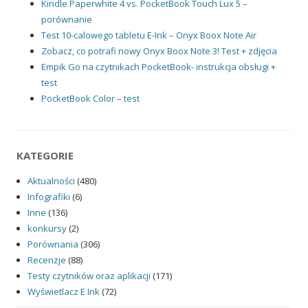
Kindle Paperwhite 4 vs. PocketBook Touch Lux 5 –
porównanie
Test 10-calowego tabletu E-Ink – Onyx Boox Note Air
Zobacz, co potrafi nowy Onyx Boox Note 3! Test + zdjęcia
Empik Go na czytnikach PocketBook- instrukcja obsługi +
test
PocketBook Color – test
KATEGORIE
Aktualności
(480)
Infografiki
(6)
Inne
(136)
konkursy
(2)
Porównania
(306)
Recenzje
(88)
Testy czytników oraz aplikacji
(171)
Wyświetlacz E Ink
(72)