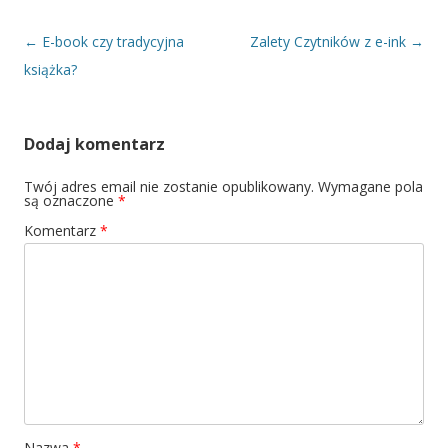
Nawigacja wpisu
←
E-book czy tradycyjna
Zalety Czytników z e-ink
→
książka?
Dodaj komentarz
Twój adres email nie zostanie opublikowany.
Wymagane pola
są oznaczone
*
Komentarz
*
Nazwa
*