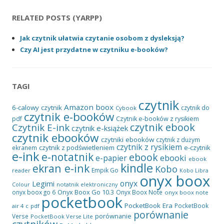
RELATED POSTS (YARPP)
Jak czytnik ułatwia czytanie osobom z dysleksją?
Czy AI jest przydatne w czytniku e-booków?
TAGI
czytnik
Amazon
boox
6-calowy czytnik
czytnik do
Cybook
czytnik e-booków
pdf
Czytnik e-booków z rysikiem
czytnik ebook
Czytnik E-ink
czytnik e-książek
czytnik ebooków
czytniki ebooków
czytnik z dużym
czytnik z rysikiem
czytnik z podświetleniem
e-czytnik
ekranem
e-ink
e-notatnik
ebook
ebooki
e-papier
ebook
kindle
ekran e-ink
Kobo
Empik Go
reader
Kobo Libra
onyx boox
onyx
Legimi
notatnik elektroniczny
Colour
Onyx Boox Go 10.3
onyx boox go 6
Onyx Boox Note
onyx boox note
pocketbook
PocketBook Era
PocketBook
air 4 c
pdf
porównanie
porównanie
Verse
PocketBook Verse Lite