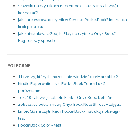
Słowniki na czytnikach PocketBook – jak zainstalować i
korzystać?
Jak zarejestrować czytnik w Send-to-PocketBook? Instrukcja
krok po kroku
Jak zainstalować Google Play na czytniku Onyx Boox?
Najprostszy sposób!
POLECANE:
11 rzeczy, których możesz nie wiedzieć o reMarkable 2
Kindle Paperwhite 4 vs. PocketBook Touch Lux 5 –
porównanie
Test 10-calowego tabletu E-Ink – Onyx Boox Note Air
Zobacz, co potrafi nowy Onyx Boox Note 3! Test + zdjęcia
Empik Go na czytnikach PocketBook- instrukcja obsługi +
test
PocketBook Color – test