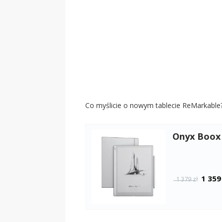
Co myślicie o nowym tablecie ReMarkable
Onyx Boox 
1 359
1 379 zł