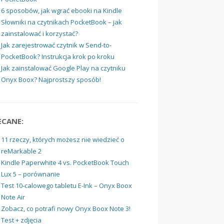
6 sposobów, jak wgrać ebooki na Kindle
Słowniki na czytnikach PocketBook – jak
zainstalować i korzystać?
Jak zarejestrować czytnik w Send-to-
PocketBook? Instrukcja krok po kroku
Jak zainstalować Google Play na czytniku
Onyx Boox? Najprostszy sposób!
ECANE:
11 rzeczy, których możesz nie wiedzieć o
reMarkable 2
Kindle Paperwhite 4 vs. PocketBook Touch
Lux 5 – porównanie
Test 10-calowego tabletu E-Ink – Onyx Boox
Note Air
Zobacz, co potrafi nowy Onyx Boox Note 3!
Test + zdjęcia