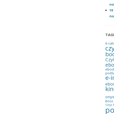
no
10
no
TAG
6-cal
cz
bo
Czy
eb
eboo
podś
e-i
ebo
kin
ony
Boox 
Onyx B
po