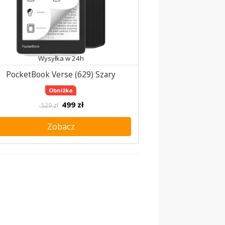
Wysyłka w 24h
PocketBook Verse (629) Szary
Obniżka
499
zł
529 zł
Zobacz