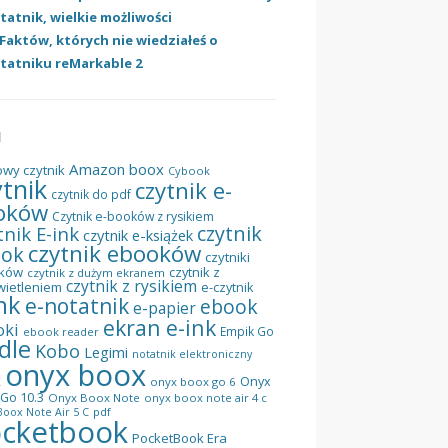
tatnik, wielkie możliwości
 Faktów, których nie wiedziałeś o
tatniku reMarkable 2
I
Amazon
boox
owy czytnik
Cybook
ytnik
czytnik e-
czytnik do pdf
oków
Czytnik e-booków z rysikiem
czytnik
tnik E-ink
czytnik e-książek
czytnik ebooków
ook
czytniki
ków
czytnik z
czytnik z dużym ekranem
czytnik z rysikiem
wietleniem
e-czytnik
nk
e-notatnik
ebook
e-papier
ekran e-ink
oki
Empik Go
ebook reader
dle
Kobo
Legimi
notatnik elektroniczny
onyx boox
x
Onyx
onyx boox go 6
Go 10.3
Onyx Boox Note
onyx boox note air 4 c
pdf
oox Note Air 5 C
cketbook
PocketBook Era