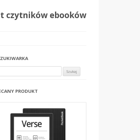
at czytników ebooków
ZUKIWARKA
j:
ECANY PRODUKT