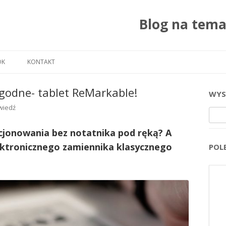
Blog na tem
Przejdź do treści
OK
KONTAKT
rygodne- tablet ReMarkable!
WYS
wiedź
Szuka
cjonowania bez notatnika pod ręką? A
ektronicznego zamiennika klasycznego
POL