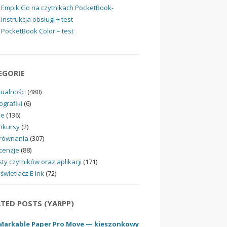
Empik Go na czytnikach PocketBook-
instrukcja obsługi + test
PocketBook Color – test
EGORIE
tualności
(480)
ografiki
(6)
ne
(136)
nkursy
(2)
równania
(307)
cenzje
(88)
ty czytników oraz aplikacji
(171)
świetlacz E Ink
(72)
ATED POSTS (YARPP)
Markable Paper Pro Move — kieszonkowy