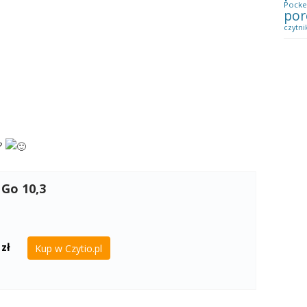
Pocke
por
czytni
?
Go 10,3
zł
Kup w Czytio.pl