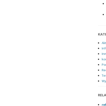
KAT
Ak
Inf
In
ko
Po
Re
Tes
Wy
REL
re