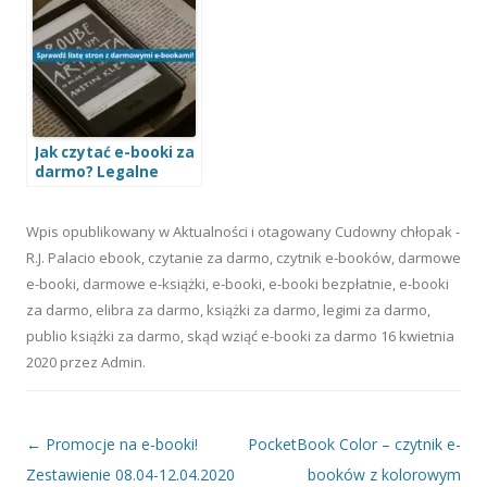
Jak czytać e-booki za
darmo? Legalne
sposoby i najlepsze
źródła 2026
Wpis opublikowany w
Aktualności
i otagowany
Cudowny chłopak -
R.J. Palacio ebook
,
czytanie za darmo
,
czytnik e-booków
,
darmowe
e-booki
,
darmowe e-książki
,
e-booki
,
e-booki bezpłatnie
,
e-booki
za darmo
,
elibra za darmo
,
książki za darmo
,
legimi za darmo
,
publio książki za darmo
,
skąd wziąć e-booki za darmo
16 kwietnia
2020
przez
Admin
.
Nawigacja wpisu
←
Promocje na e-booki!
PocketBook Color – czytnik e-
Zestawienie 08.04-12.04.2020
booków z kolorowym