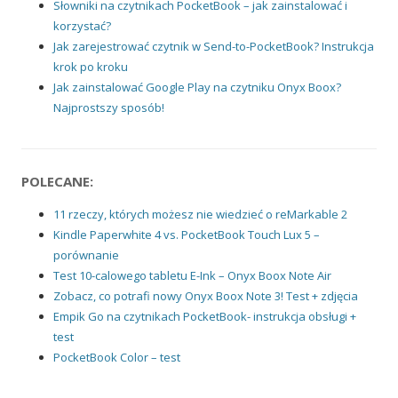
Słowniki na czytnikach PocketBook – jak zainstalować i
korzystać?
Jak zarejestrować czytnik w Send-to-PocketBook? Instrukcja
krok po kroku
Jak zainstalować Google Play na czytniku Onyx Boox?
Najprostszy sposób!
POLECANE:
11 rzeczy, których możesz nie wiedzieć o reMarkable 2
Kindle Paperwhite 4 vs. PocketBook Touch Lux 5 –
porównanie
Test 10-calowego tabletu E-Ink – Onyx Boox Note Air
Zobacz, co potrafi nowy Onyx Boox Note 3! Test + zdjęcia
Empik Go na czytnikach PocketBook- instrukcja obsługi +
test
PocketBook Color – test