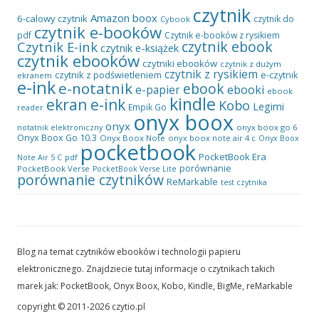
czytnik
Amazon
boox
6-calowy czytnik
czytnik do
Cybook
czytnik e-booków
pdf
Czytnik e-booków z rysikiem
czytnik ebook
Czytnik E-ink
czytnik e-książek
czytnik ebooków
czytniki ebooków
czytnik z dużym
czytnik z rysikiem
czytnik z podświetleniem
e-czytnik
ekranem
e-ink
e-notatnik
ebook
ebooki
e-papier
ebook
kindle
ekran e-ink
Kobo
Legimi
Empik Go
reader
onyx boox
onyx
onyx boox go 6
notatnik elektroniczny
Onyx Boox Go 10.3
Onyx Boox Note
onyx boox note air 4 c
Onyx Boox
pocketbook
PocketBook Era
pdf
Note Air 5 C
porównanie
PocketBook Verse
PocketBook Verse Lite
porównanie czytników
ReMarkable
test czytnika
Blog na temat czytników ebooków i technologii papieru
elektronicznego. Znajdziecie tutaj informacje o czytnikach takich
marek jak: PocketBook, Onyx Boox, Kobo, Kindle, BigMe, reMarkable
copyright © 2011-2026 czytio.pl