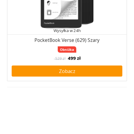
Wysyłka w 24h
PocketBook Verse (629) Szary
Obniżka
499
zł
529 zł
Zobacz