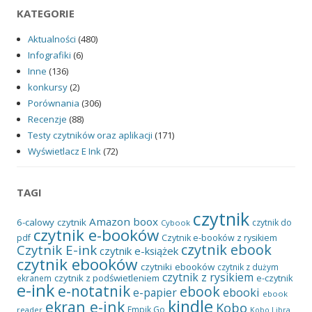
KATEGORIE
Aktualności
(480)
Infografiki
(6)
Inne
(136)
konkursy
(2)
Porównania
(306)
Recenzje
(88)
Testy czytników oraz aplikacji
(171)
Wyświetlacz E Ink
(72)
TAGI
czytnik
Amazon
boox
6-calowy czytnik
czytnik do
Cybook
czytnik e-booków
pdf
Czytnik e-booków z rysikiem
czytnik ebook
Czytnik E-ink
czytnik e-książek
czytnik ebooków
czytniki ebooków
czytnik z dużym
czytnik z rysikiem
czytnik z podświetleniem
e-czytnik
ekranem
e-ink
e-notatnik
ebook
ebooki
e-papier
ebook
kindle
ekran e-ink
Kobo
Empik Go
reader
Kobo Libra