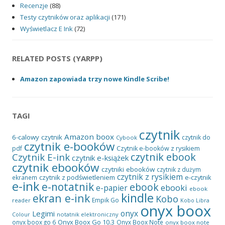
Recenzje
(88)
Testy czytników oraz aplikacji
(171)
Wyświetlacz E Ink
(72)
RELATED POSTS (YARPP)
Amazon zapowiada trzy nowe Kindle Scribe!
TAGI
czytnik
Amazon
boox
6-calowy czytnik
czytnik do
Cybook
czytnik e-booków
pdf
Czytnik e-booków z rysikiem
czytnik ebook
Czytnik E-ink
czytnik e-książek
czytnik ebooków
czytniki ebooków
czytnik z dużym
czytnik z rysikiem
czytnik z podświetleniem
e-czytnik
ekranem
e-ink
e-notatnik
ebook
ebooki
e-papier
ebook
kindle
ekran e-ink
Kobo
Empik Go
reader
Kobo Libra
onyx boox
onyx
Legimi
notatnik elektroniczny
Colour
Onyx Boox Go 10.3
onyx boox go 6
Onyx Boox Note
onyx boox note