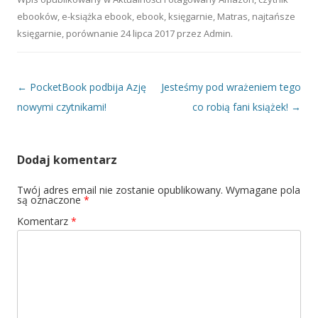
ebooków
,
e-książka ebook
,
ebook
,
księgarnie
,
Matras
,
najtańsze
księgarnie
,
porównanie
24 lipca 2017
przez
Admin
.
Nawigacja wpisu
←
PocketBook podbija Azję
Jesteśmy pod wrażeniem tego
nowymi czytnikami!
co robią fani książek!
→
Dodaj komentarz
Twój adres email nie zostanie opublikowany.
Wymagane pola
są oznaczone
*
Komentarz
*