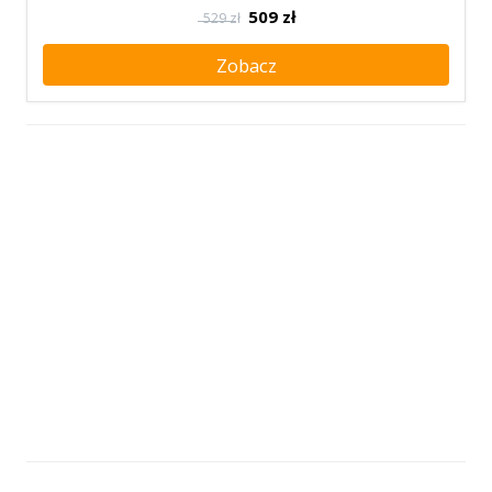
509
zł
529 zł
Zobacz