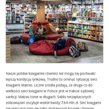
Nasze polskie księgarnie również nie mogą się pochwalić
lepszą kondycją rynkową. Trudno tu ominąć sytuację sieci
Księgarni Matras. Liczne źródła podają, że druga co do
wielkości sieci księgarni w Polsce jest w trakcie sądowej
sankcji. Matras tonie w długach. Saldo niezapłaconych
zobowiązań oscyluje wokół kwoty 7.64 mln zł. Sieć księgarni
nie płaci przy tym nie tylko dostawcom książek i firmom