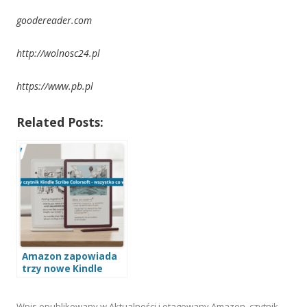
goodereader.com
http://wolnosc24.pl
https://www.pb.pl
Related Posts:
Amazon zapowiada
trzy nowe Kindle
Scribe!
Wpis opublikowany w
Aktualności
i otagowany
Amazon
,
czytnik