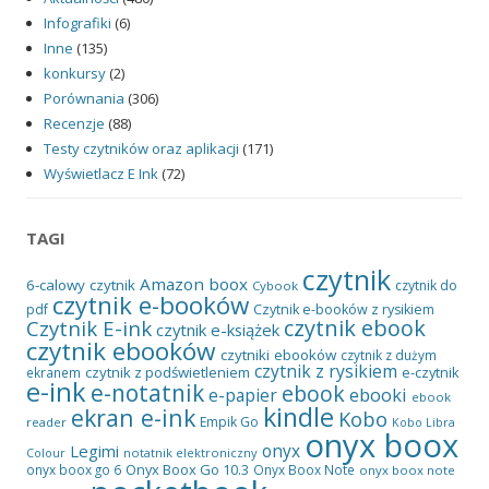
Infografiki
(6)
Inne
(135)
konkursy
(2)
Porównania
(306)
Recenzje
(88)
Testy czytników oraz aplikacji
(171)
Wyświetlacz E Ink
(72)
TAGI
czytnik
Amazon
boox
6-calowy czytnik
czytnik do
Cybook
czytnik e-booków
pdf
Czytnik e-booków z rysikiem
czytnik ebook
Czytnik E-ink
czytnik e-książek
czytnik ebooków
czytniki ebooków
czytnik z dużym
czytnik z rysikiem
czytnik z podświetleniem
e-czytnik
ekranem
e-ink
e-notatnik
ebook
ebooki
e-papier
ebook
kindle
ekran e-ink
Kobo
Empik Go
reader
Kobo Libra
onyx boox
onyx
Legimi
notatnik elektroniczny
Colour
Onyx Boox Go 10.3
onyx boox go 6
Onyx Boox Note
onyx boox note