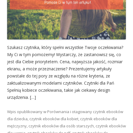
Szukasz czytnika, który spełni wszystkie Twoje oczekiwania?
My Ci w tym pomożemy! Wystarczy, że zastanowisz się, co
jest dla Ciebie priorytetem. Cena, najwyższa jakość, rozmiar
ekranu, a może przeznaczenie? Prezentujemy artykuły
powstałe do tej pory ze względu na różne kryteria, ze
zaktualizowanymi modelami czytników. Czytniki dla Pań
Spełnią kobiece oczekiwania, takie jak ciekawy design
urządzenia. […]
Wpis opublikowany w
Porównania
i otagowany
czytnik ebooków
dla dziecka
,
czytnik ebooków dla kobiet
,
czytnik ebooków dla
mężczyzny
,
czytnik ebooków dla osób starszych
,
czytnik ebooków
dla ucznia
,
czytnik ebooków do pdf
,
czytnik ebooków do