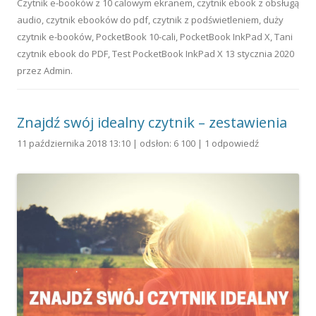
Czytnik e-booków z 10 calowym ekranem
,
czytnik ebook z obsługą
audio
,
czytnik ebooków do pdf
,
czytnik z podświetleniem
,
duży
czytnik e-booków
,
PocketBook 10-cali
,
PocketBook InkPad X
,
Tani
czytnik ebook do PDF
,
Test PocketBook InkPad X
13 stycznia 2020
przez
Admin
.
Znajdź swój idealny czytnik – zestawienia
11 października 2018 13:10 | odsłon: 6 100 |
1 odpowiedź