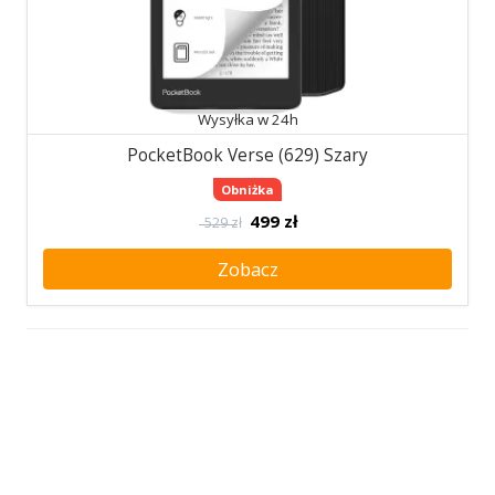
Wysyłka w 24h
PocketBook Verse (629) Szary
Obniżka
499
zł
529 zł
Zobacz