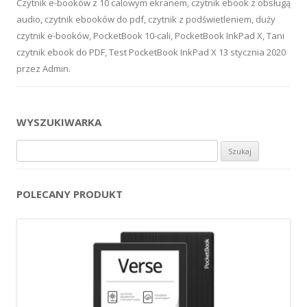
Czytnik e-booków z 10 calowym ekranem
,
czytnik ebook z obsługą
audio
,
czytnik ebooków do pdf
,
czytnik z podświetleniem
,
duży
czytnik e-booków
,
PocketBook 10-cali
,
PocketBook InkPad X
,
Tani
czytnik ebook do PDF
,
Test PocketBook InkPad X
13 stycznia 2020
przez
Admin
.
WYSZUKIWARKA
Szukaj:
POLECANY PRODUKT