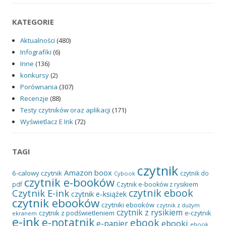
KATEGORIE
Aktualności
(480)
Infografiki
(6)
Inne
(136)
konkursy
(2)
Porównania
(307)
Recenzje
(88)
Testy czytników oraz aplikacji
(171)
Wyświetlacz E Ink
(72)
TAGI
czytnik
Amazon
boox
6-calowy czytnik
czytnik do
Cybook
czytnik e-booków
pdf
Czytnik e-booków z rysikiem
czytnik ebook
Czytnik E-ink
czytnik e-książek
czytnik ebooków
czytniki ebooków
czytnik z dużym
czytnik z rysikiem
czytnik z podświetleniem
e-czytnik
ekranem
e-ink
e-notatnik
ebook
ebooki
e-papier
ebook