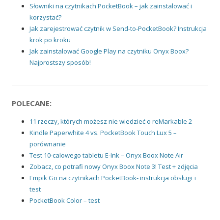
Słowniki na czytnikach PocketBook – jak zainstalować i
korzystać?
Jak zarejestrować czytnik w Send-to-PocketBook? Instrukcja
krok po kroku
Jak zainstalować Google Play na czytniku Onyx Boox?
Najprostszy sposób!
POLECANE:
11 rzeczy, których możesz nie wiedzieć o reMarkable 2
Kindle Paperwhite 4 vs. PocketBook Touch Lux 5 –
porównanie
Test 10-calowego tabletu E-Ink – Onyx Boox Note Air
Zobacz, co potrafi nowy Onyx Boox Note 3! Test + zdjęcia
Empik Go na czytnikach PocketBook- instrukcja obsługi +
test
PocketBook Color – test