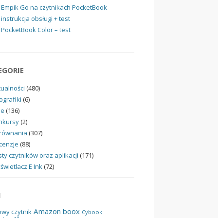
Empik Go na czytnikach PocketBook-
instrukcja obsługi + test
PocketBook Color – test
EGORIE
tualności
(480)
ografiki
(6)
ne
(136)
nkursy
(2)
równania
(307)
cenzje
(88)
ty czytników oraz aplikacji
(171)
świetlacz E Ink
(72)
I
Amazon
boox
owy czytnik
Cybook