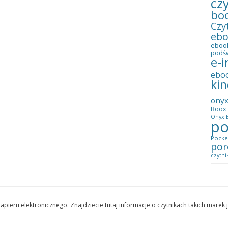
cz
bo
Czy
eb
eboo
podś
e-i
ebo
kin
ony
Boox 
Onyx B
po
Pocke
por
czytni
pieru elektronicznego. Znajdziecie tutaj informacje o czytnikach takich marek