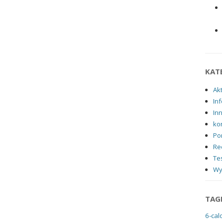
KAT
Ak
Inf
In
ko
Po
Re
Tes
Wy
TAG
6-cal