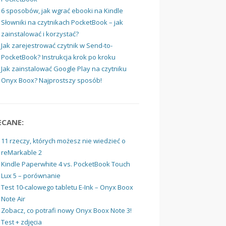
6 sposobów, jak wgrać ebooki na Kindle
Słowniki na czytnikach PocketBook – jak
zainstalować i korzystać?
Jak zarejestrować czytnik w Send-to-
PocketBook? Instrukcja krok po kroku
Jak zainstalować Google Play na czytniku
Onyx Boox? Najprostszy sposób!
ECANE:
11 rzeczy, których możesz nie wiedzieć o
reMarkable 2
Kindle Paperwhite 4 vs. PocketBook Touch
Lux 5 – porównanie
Test 10-calowego tabletu E-Ink – Onyx Boox
Note Air
Zobacz, co potrafi nowy Onyx Boox Note 3!
Test + zdjęcia