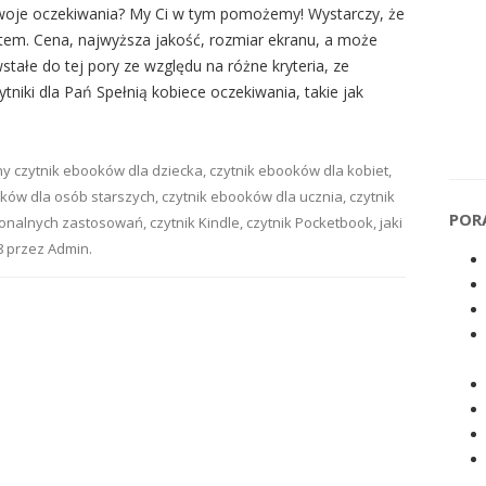
 Twoje oczekiwania? My Ci w tym pomożemy! Wystarczy, że
tetem. Cena, najwyższa jakość, rozmiar ekranu, a może
tałe do tej pory ze względu na różne kryteria, ze
niki dla Pań Spełnią kobiece oczekiwania, takie jak
ny
czytnik ebooków dla dziecka
,
czytnik ebooków dla kobiet
,
oków dla osób starszych
,
czytnik ebooków dla ucznia
,
czytnik
POR
jonalnych zastosowań
,
czytnik Kindle
,
czytnik Pocketbook
,
jaki
8
przez
Admin
.