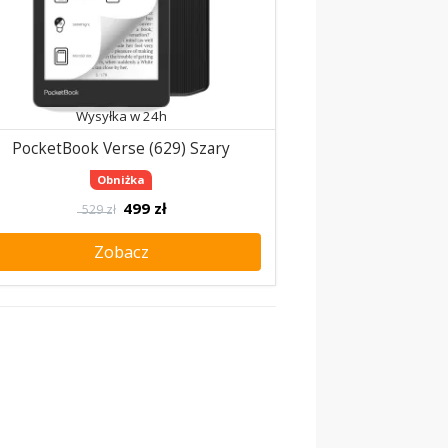
Wysyłka w 24h
PocketBook Verse (629) Szary
Obniżka
499
zł
529 zł
Zobacz