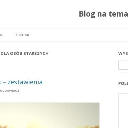
Blog na tem
Przejdź do treści
OK
KONTAKT
DLA OSÓB STARSZYCH
WYS
Szuka
k – zestawienia
POL
 odpowiedź