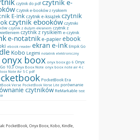
ytnik
czytnik e-
czytnik do pdf
oków
Czytnik e-booków z rysikiem
czytnik
tnik E-ink
czytnik e-książek
czytnik ebooków
ook
czytniki
ków
czytnik z
czytnik z dużym ekranem
czytnik z rysikiem
wietleniem
e-czytnik
nk
e-notatnik
ebook
e-papier
ekran e-ink
oki
Empik Go
ebook reader
dle
Kobo
Legimi
notatnik elektroniczny
onyx boox
x
Onyx
onyx boox go 6
Go 10.3
Onyx Boox Note
onyx boox note air 4 c
pdf
oox Note Air 5 C
cketbook
PocketBook Era
porównanie
tBook Verse
PocketBook Verse Lite
ównanie czytników
ReMarkable
test
ka
 jak: PocketBook, Onyx Boox, Kobo, Kindle,