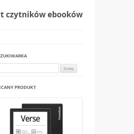
at czytników ebooków
ZUKIWARKA
j:
ECANY PRODUKT