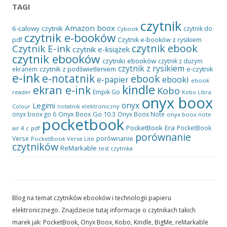
TAGI
czytnik
Amazon
boox
6-calowy czytnik
czytnik do
Cybook
czytnik e-booków
pdf
Czytnik e-booków z rysikiem
czytnik ebook
Czytnik E-ink
czytnik e-książek
czytnik ebooków
czytniki ebooków
czytnik z dużym
czytnik z rysikiem
czytnik z podświetleniem
e-czytnik
ekranem
e-ink
e-notatnik
ebook
ebooki
e-papier
ebook
kindle
ekran e-ink
Kobo
Empik Go
reader
Kobo Libra
onyx boox
onyx
Legimi
notatnik elektroniczny
Colour
Onyx Boox Go 10.3
onyx boox go 6
Onyx Boox Note
onyx boox note
pocketbook
PocketBook Era
PocketBook
air 4 c
pdf
porównanie
porównanie
Verse
PocketBook Verse Lite
czytników
ReMarkable
test czytnika
Blog na temat czytników ebooków i technologii papieru
elektronicznego. Znajdziecie tutaj informacje o czytnikach takich
marek jak: PocketBook, Onyx Boox, Kobo, Kindle, BigMe, reMarkable