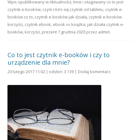
Wpis opublikowany w
Aktualności
,
Inne
i otagowany
co to jest
czytnik e-booków
,
czym różni się czytnik od tabletu
,
czytnik e-
booków co to
,
czytnik e-booków jak działa
,
czytnik e-booków
korzyści
,
czytnik ebook
,
ebook vs książka
,
jak działa czytnik e-
booków
,
korzyści
,
prezent
7 grudnia 2020
przez
admin
.
Co to jest czytnik e-booków i czy to
urządzenie dla mnie?
20 lutego 2017 11:02 | odsłon: 3 139 |
Dodaj komentarz