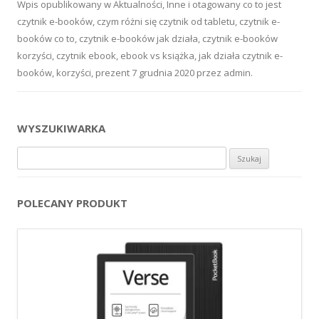
Wpis opublikowany w
Aktualności
,
Inne
i otagowany
co to jest
czytnik e-booków
,
czym różni się czytnik od tabletu
,
czytnik e-
booków co to
,
czytnik e-booków jak działa
,
czytnik e-booków
korzyści
,
czytnik ebook
,
ebook vs książka
,
jak działa czytnik e-
booków
,
korzyści
,
prezent
7 grudnia 2020
przez
admin
.
WYSZUKIWARKA
Szukaj:
POLECANY PRODUKT