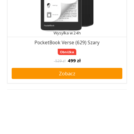
Wysyłka w 24h
PocketBook Verse (629) Szary
Obniżka
499
zł
529 zł
Zobacz