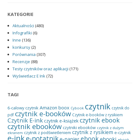
KATEGORIE
Aktualności
(480)
Infografiki
(6)
Inne
(136)
konkursy
(2)
Porównania
(307)
Recenzje
(88)
Testy czytników oraz aplikacji
(171)
Wyświetlacz E Ink
(72)
TAGI
czytnik
Amazon
boox
6-calowy czytnik
czytnik do
Cybook
czytnik e-booków
pdf
Czytnik e-booków z rysikiem
czytnik ebook
Czytnik E-ink
czytnik e-książek
czytnik ebooków
czytniki ebooków
czytnik z dużym
czytnik z rysikiem
czytnik z podświetleniem
e-czytnik
ekranem
e-ink
e-notatnik
ebook
ebooki
e-papier
ebook