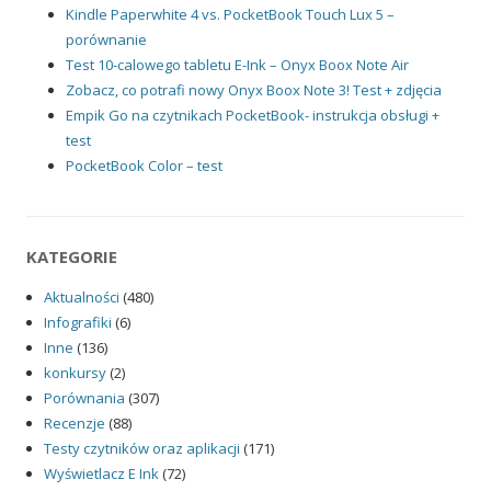
Kindle Paperwhite 4 vs. PocketBook Touch Lux 5 –
porównanie
Test 10-calowego tabletu E-Ink – Onyx Boox Note Air
Zobacz, co potrafi nowy Onyx Boox Note 3! Test + zdjęcia
Empik Go na czytnikach PocketBook- instrukcja obsługi +
test
PocketBook Color – test
KATEGORIE
Aktualności
(480)
Infografiki
(6)
Inne
(136)
konkursy
(2)
Porównania
(307)
Recenzje
(88)
Testy czytników oraz aplikacji
(171)
Wyświetlacz E Ink
(72)