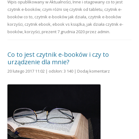
Wpis opublikowany w
Aktualności
,
Inne
i otagowany
co to jest
czytnik e-booków
,
czym różni się czytnik od tabletu
,
czytnik e-
booków co to
,
czytnik e-booków jak działa
,
czytnik e-booków
korzyści
,
czytnik ebook
,
ebook vs książka
,
jak działa czytnik e-
booków
,
korzyści
,
prezent
7 grudnia 2020
przez
admin
.
Co to jest czytnik e-booków i czy to
urządzenie dla mnie?
20 lutego 2017 11:02 | odsłon: 3 140 |
Dodaj komentarz