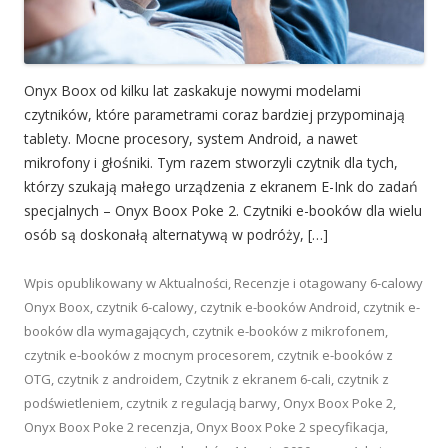
Onyx Boox od kilku lat zaskakuje nowymi modelami
czytników, które parametrami coraz bardziej przypominają
tablety. Mocne procesory, system Android, a nawet
mikrofony i głośniki. Tym razem stworzyli czytnik dla tych,
którzy szukają małego urządzenia z ekranem E-Ink do zadań
specjalnych – Onyx Boox Poke 2. Czytniki e-booków dla wielu
osób są doskonałą alternatywą w podróży, […]
Wpis opublikowany w
Aktualności
,
Recenzje
i otagowany
6-calowy
Onyx Boox
,
czytnik 6-calowy
,
czytnik e-booków Android
,
czytnik e-
booków dla wymagających
,
czytnik e-booków z mikrofonem
,
czytnik e-booków z mocnym procesorem
,
czytnik e-booków z
OTG
,
czytnik z androidem
,
Czytnik z ekranem 6-cali
,
czytnik z
podświetleniem
,
czytnik z regulacją barwy
,
Onyx Boox Poke 2
,
Onyx Boox Poke 2 recenzja
,
Onyx Boox Poke 2 specyfikacja
,