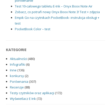
porównanie
Test 10-calowego tabletu E-Ink – Onyx Boox Note Air
Zobacz, co potrafi nowy Onyx Boox Note 3! Test + zdjęcia
Empik Go na czytnikach PocketBook- instrukcja obsługi +
test
PocketBook Color – test
KATEGORIE
Aktualności
(480)
Infografiki
(6)
Inne
(136)
konkursy
(2)
Porównania
(307)
Recenzje
(88)
Testy czytników oraz aplikacji
(172)
Wyświetlacz E Ink
(72)