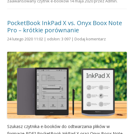
zaawansowany czytnik e-booków
14 maja 2020
przez
Admin
.
PocketBook InkPad X vs. Onyx Boox Note
Pro – krótkie porównanie
24 lutego 2020 11:02 | odsłon: 3 097 |
Dodaj komentarz
Szukasz czytnika e-booków do odtwarzania plików w
formacie PDF? PocketBook InkPad X oraz Onyx Boox Note