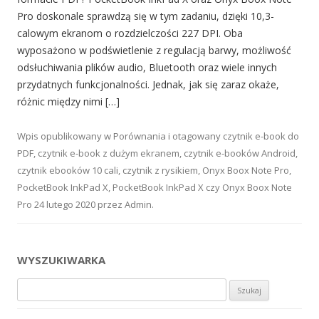
Pro doskonale sprawdzą się w tym zadaniu, dzięki 10,3-
calowym ekranom o rozdzielczości 227 DPI. Oba
wyposażono w podświetlenie z regulacją barwy, możliwość
odsłuchiwania plików audio, Bluetooth oraz wiele innych
przydatnych funkcjonalności. Jednak, jak się zaraz okaże,
różnic między nimi […]
Wpis opublikowany w
Porównania
i otagowany
czytnik e-book do
PDF
,
czytnik e-book z dużym ekranem
,
czytnik e-booków Android
,
czytnik ebooków 10 cali
,
czytnik z rysikiem
,
Onyx Boox Note Pro
,
PocketBook InkPad X
,
PocketBook InkPad X czy Onyx Boox Note
Pro
24 lutego 2020
przez
Admin
.
WYSZUKIWARKA
Szukaj: