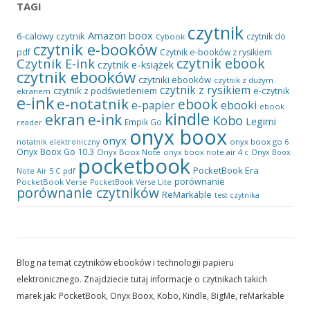
TAGI
czytnik
Amazon
boox
6-calowy czytnik
czytnik do
Cybook
czytnik e-booków
pdf
Czytnik e-booków z rysikiem
czytnik ebook
Czytnik E-ink
czytnik e-książek
czytnik ebooków
czytniki ebooków
czytnik z dużym
czytnik z rysikiem
czytnik z podświetleniem
e-czytnik
ekranem
e-ink
e-notatnik
ebook
ebooki
e-papier
ebook
kindle
ekran e-ink
Kobo
Legimi
Empik Go
reader
onyx boox
onyx
onyx boox go 6
notatnik elektroniczny
Onyx Boox Go 10.3
Onyx Boox Note
onyx boox note air 4 c
Onyx Boox
pocketbook
PocketBook Era
pdf
Note Air 5 C
porównanie
PocketBook Verse
PocketBook Verse Lite
porównanie czytników
ReMarkable
test czytnika
Blog na temat czytników ebooków i technologii papieru
elektronicznego. Znajdziecie tutaj informacje o czytnikach takich
marek jak: PocketBook, Onyx Boox, Kobo, Kindle, BigMe, reMarkable