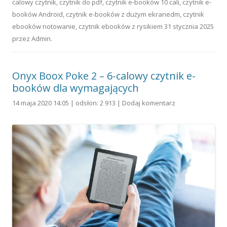
calowy czytnik
,
czytnik do pdf
,
czytnik e-booków 10 cali
,
czytnik e-
booków Android
,
czytnik e-booków z dużym ekranedm
,
czytnik
ebooków notowanie
,
czytnik ebooków z rysikiem
31 stycznia 2025
przez
Admin
.
Onyx Boox Poke 2 – 6-calowy czytnik e-
booków dla wymagających
14 maja 2020 14:05 | odsłon: 2 913 |
Dodaj komentarz