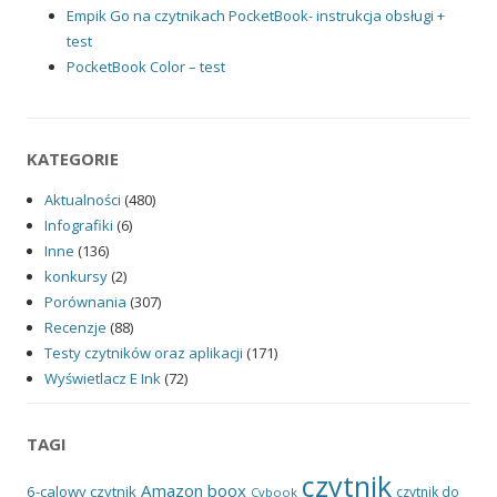
Empik Go na czytnikach PocketBook- instrukcja obsługi +
test
PocketBook Color – test
KATEGORIE
Aktualności
(480)
Infografiki
(6)
Inne
(136)
konkursy
(2)
Porównania
(307)
Recenzje
(88)
Testy czytników oraz aplikacji
(171)
Wyświetlacz E Ink
(72)
TAGI
czytnik
Amazon
boox
6-calowy czytnik
czytnik do
Cybook