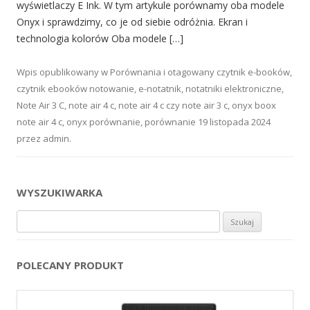
wyświetlaczy E Ink. W tym artykule porównamy oba modele
Onyx i sprawdzimy, co je od siebie odróżnia. Ekran i
technologia kolorów Oba modele […]
Wpis opublikowany w
Porównania
i otagowany
czytnik e-booków
,
czytnik ebooków notowanie
,
e-notatnik
,
notatniki elektroniczne
,
Note Air 3 C
,
note air 4 c
,
note air 4 c czy note air 3 c
,
onyx boox
note air 4 c
,
onyx porównanie
,
porównanie
19 listopada 2024
przez
admin
.
WYSZUKIWARKA
Szukaj:
POLECANY PRODUKT