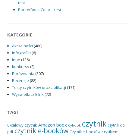
test
PocketBook Color – test
KATEGORIE
Aktualności
(480)
Infografiki
(6)
Inne
(136)
konkursy
(2)
Porównania
(307)
Recenzje
(88)
Testy czytników oraz aplikacji
(171)
Wyświetlacz E Ink
(72)
TAGI
czytnik
Amazon
boox
6-calowy czytnik
czytnik do
Cybook
czytnik e-booków
pdf
Czytnik e-booków z rysikiem