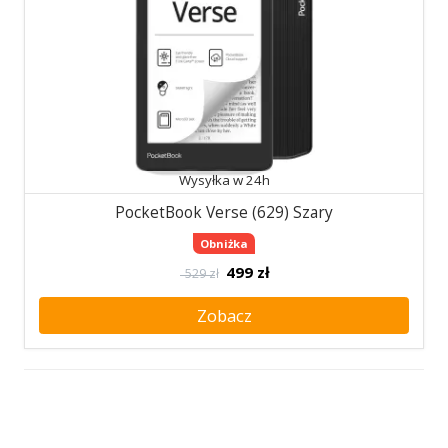
Wysyłka w 24h
PocketBook Verse (629) Szary
Obniżka
499
zł
529 zł
Zobacz