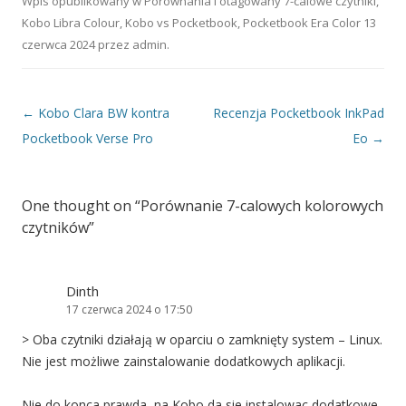
Kolorowych
Wpis opublikowany w
Porównania
i otagowany
7-calowe czytniki
,
Czytników
Kobo Libra Colour
,
Kobo vs Pocketbook
,
Pocketbook Era Color
13
czerwca 2024
przez
admin
.
Nawigacja wpisu
←
Kobo Clara BW kontra
Recenzja Pocketbook InkPad
Pocketbook Verse Pro
Eo
→
One thought on “
Porównanie 7-calowych kolorowych
czytników
”
Dinth
17 czerwca 2024 o 17:50
> Oba czytniki działają w oparciu o zamknięty system – Linux.
Nie jest możliwe zainstalowanie dodatkowych aplikacji.
Nie do konca prawda, na Kobo da sie instalowac dodatkowe