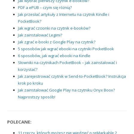
Jak wybrać pierwszy czytnik e-booków?
PDF a ePUB – czym się różnią?
Jak przesłać artykuły z Internetu na czytnik Kindle i
PocketBook?
Jak wgrać czcionki na czytnik e-booków?
Jak zainstalować Legimi?
Jak zgrać e-booki z Google Play na czytnik?
5 sposobów jak wgrać ebooki na czytniki PocketBook
6 sposobów, jak wgrać ebooki na Kindle
Słowniki na czytnikach PocketBook – jak zainstalować i
korzystać?
Jak zarejestrować czytnik w Send-to-PocketBook? Instrukcja
krok po kroku
Jak zainstalować Google Play na czytniku Onyx Boox?
Najprostszy sposób!
POLECANE:
11 rzeczy, których możesz nie wiedzieć o reMarkable 2