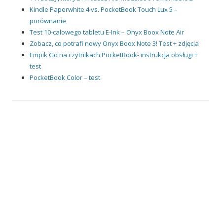
Kindle Paperwhite 4 vs. PocketBook Touch Lux 5 –
porównanie
Test 10-calowego tabletu E-Ink – Onyx Boox Note Air
Zobacz, co potrafi nowy Onyx Boox Note 3! Test + zdjęcia
Empik Go na czytnikach PocketBook- instrukcja obsługi +
test
PocketBook Color – test
KATEGORIE
Aktualności
(480)
Infografiki
(6)
Inne
(136)
konkursy
(2)
Porównania
(306)
Recenzje
(88)
Testy czytników oraz aplikacji
(171)
Wyświetlacz E Ink
(72)