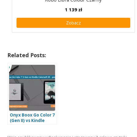
1 139
zł
Zobacz
Related Posts:
Onyx Boox Go Color 7
(Gen II) vs Kindle
Colorsoft SE –
Porównanie