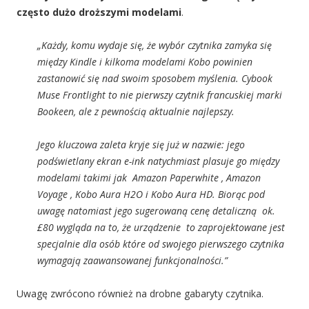
często dużo droższymi modelami
.
„Każdy, komu wydaje się, że wybór czytnika zamyka się
między Kindle i kilkoma modelami Kobo powinien
zastanowić się nad swoim sposobem myślenia. Cybook
Muse Frontlight to nie pierwszy czytnik francuskiej marki
Bookeen, ale z pewnością aktualnie najlepszy.
Jego kluczowa zaleta kryje się już w nazwie: jego
podświetlany ekran e-ink natychmiast plasuje go między
modelami takimi jak
Amazon Paperwhite
,
Amazon
Voyage
,
Kobo Aura H2O
i
Kobo Aura HD
. Biorąc pod
uwagę natomiast jego sugerowaną cenę detaliczną ok.
£80 wygląda na to, że urządzenie to zaprojektowane jest
specjalnie dla osób które od swojego pierwszego czytnika
wymagają zaawansowanej funkcjonalności.”
Uwagę zwrócono również na drobne gabaryty czytnika.