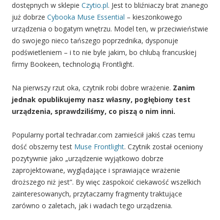
dostępnych w sklepie
Czytio.pl
. Jest to bliźniaczy brat znanego
już dobrze
Cybooka Muse Essential
– kieszonkowego
urządzenia o bogatym wnętrzu. Model ten, w przeciwieństwie
do swojego nieco tańszego poprzednika, dysponuje
podświetleniem – i to nie byle jakim, bo chlubą francuskiej
firmy Bookeen, technologią Frontlight.
Na pierwszy rzut oka, czytnik robi dobre wrażenie.
Zanim
jednak opublikujemy nasz własny, pogłębiony test
urządzenia, sprawdziliśmy, co piszą o nim inni.
Popularny portal techradar.com zamieścił jakiś czas temu
dość obszerny test
Muse Frontlight
. Czytnik został oceniony
pozytywnie jako „urządzenie wyjątkowo dobrze
zaprojektowane, wyglądające i sprawiające wrażenie
droższego niż jest”. By więc zaspokoić ciekawość wszelkich
zainteresowanych, przytaczamy fragmenty traktujące
zarówno o zaletach, jak i wadach tego urządzenia.