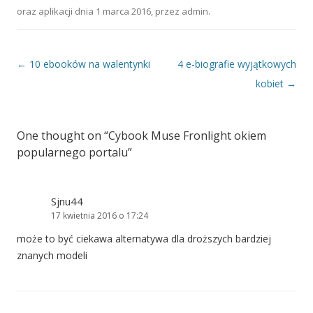
oraz aplikacji
dnia
1 marca 2016
,
przez
admin
.
Nawigacja wpisu
←
10 ebooków na walentynki
4 e-biografie wyjątkowych
kobiet
→
One thought on “
Cybook Muse Fronlight okiem
popularnego portalu
”
Sjnu44
17 kwietnia 2016 o 17:24
może to być ciekawa alternatywa dla droższych bardziej
znanych modeli