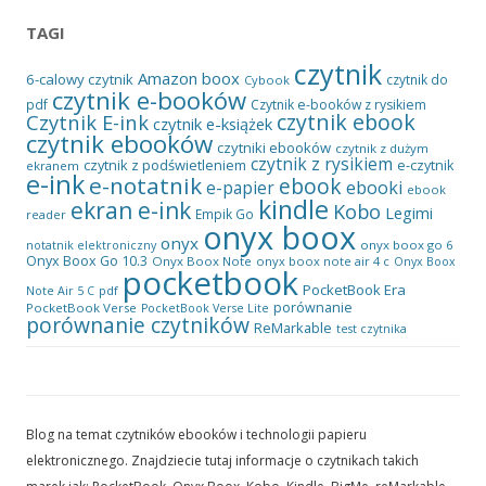
TAGI
czytnik
Amazon
boox
6-calowy czytnik
czytnik do
Cybook
czytnik e-booków
pdf
Czytnik e-booków z rysikiem
czytnik ebook
Czytnik E-ink
czytnik e-książek
czytnik ebooków
czytniki ebooków
czytnik z dużym
czytnik z rysikiem
czytnik z podświetleniem
e-czytnik
ekranem
e-ink
e-notatnik
ebook
ebooki
e-papier
ebook
kindle
ekran e-ink
Kobo
Legimi
Empik Go
reader
onyx boox
onyx
onyx boox go 6
notatnik elektroniczny
Onyx Boox Go 10.3
Onyx Boox Note
onyx boox note air 4 c
Onyx Boox
pocketbook
PocketBook Era
pdf
Note Air 5 C
porównanie
PocketBook Verse
PocketBook Verse Lite
porównanie czytników
ReMarkable
test czytnika
Blog na temat czytników ebooków i technologii papieru
elektronicznego. Znajdziecie tutaj informacje o czytnikach takich