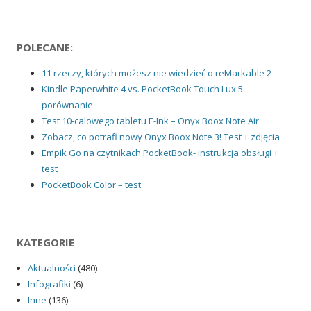
POLECANE:
11 rzeczy, których możesz nie wiedzieć o reMarkable 2
Kindle Paperwhite 4 vs. PocketBook Touch Lux 5 –
porównanie
Test 10-calowego tabletu E-Ink – Onyx Boox Note Air
Zobacz, co potrafi nowy Onyx Boox Note 3! Test + zdjęcia
Empik Go na czytnikach PocketBook- instrukcja obsługi +
test
PocketBook Color – test
KATEGORIE
Aktualności
(480)
Infografiki
(6)
Inne
(136)