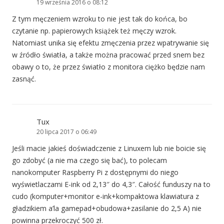
19 września 2016 o 08:12
Z tym męczeniem wzroku to nie jest tak do końca, bo
czytanie np. papierowych książek też męczy wzrok.
Natomiast unika się efektu zmęczenia przez wpatrywanie się
w źródło światła, a także można pracować przed snem bez
obawy o to, że przez światło z monitora ciężko będzie nam
zasnąć.
Tux
20 lipca 2017 o 06:49
Jeśli macie jakieś doświadczenie z Linuxem lub nie boicie się
go zdobyć (a nie ma czego się bać), to polecam
nanokomputer Raspberry Pi z dostępnymi do niego
wyświetlaczami E-ink od 2,13″ do 4,3″. Całość funduszy na to
cudo (komputer+monitor e-ink+kompaktowa klawiatura z
gładzikiem a’la gamepad+obudowa+zasilanie do 2,5 A) nie
powinna przekroczyć 500 zł.