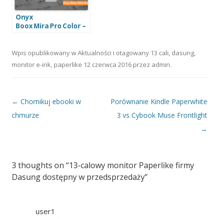
Onyx
Boox Mira Pro Color –
kolorowy monitor
E‑ink, który odciąża
oczy
Wpis opublikowany w
Aktualności
i otagowany
13 cali
,
dasung
,
monitor e-ink
,
paperlike
12 czerwca 2016
przez
admin
.
Nawigacja wpisu
←
Chomikuj ebooki w
Porównanie Kindle Paperwhite
chmurze
3 vs Cybook Muse Frontlight
→
3 thoughts on “
13-calowy monitor Paperlike firmy
Dasung dostępny w przedsprzedaży
”
user1