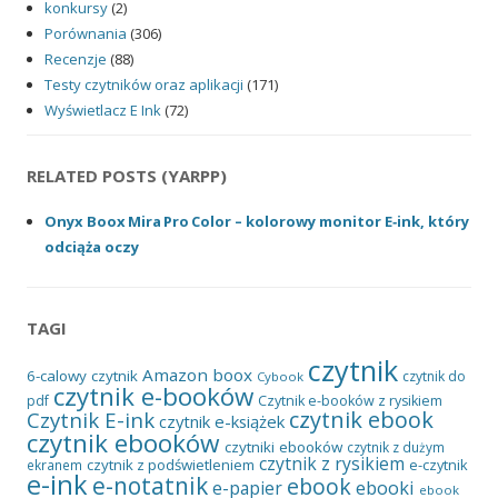
konkursy
(2)
Porównania
(306)
Recenzje
(88)
Testy czytników oraz aplikacji
(171)
Wyświetlacz E Ink
(72)
RELATED POSTS (YARPP)
Onyx Boox Mira Pro Color – kolorowy monitor E‑ink, który
odciąża oczy
TAGI
czytnik
Amazon
boox
6-calowy czytnik
czytnik do
Cybook
czytnik e-booków
pdf
Czytnik e-booków z rysikiem
czytnik ebook
Czytnik E-ink
czytnik e-książek
czytnik ebooków
czytniki ebooków
czytnik z dużym
czytnik z rysikiem
czytnik z podświetleniem
e-czytnik
ekranem
e-ink
e-notatnik
ebook
ebooki
e-papier
ebook