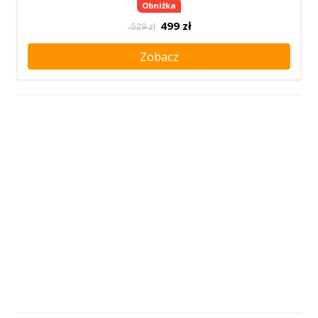
Obniżka
499
zł
529 zł
Zobacz