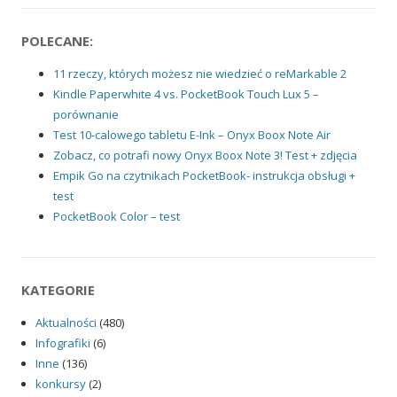
POLECANE:
11 rzeczy, których możesz nie wiedzieć o reMarkable 2
Kindle Paperwhite 4 vs. PocketBook Touch Lux 5 –
porównanie
Test 10-calowego tabletu E-Ink – Onyx Boox Note Air
Zobacz, co potrafi nowy Onyx Boox Note 3! Test + zdjęcia
Empik Go na czytnikach PocketBook- instrukcja obsługi +
test
PocketBook Color – test
KATEGORIE
Aktualności
(480)
Infografiki
(6)
Inne
(136)
konkursy
(2)