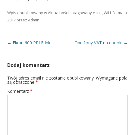
Wpis opublikowany w
Aktualności
i otagowany
e-ink
,
WILL
31 maja
2017
przez
Admin
.
Nawigacja wpisu
←
Ekran 600 PPI E Ink
Obniżony VAT na ebooki
→
Dodaj komentarz
Twój adres email nie zostanie opublikowany.
Wymagane pola
są oznaczone
*
Komentarz
*