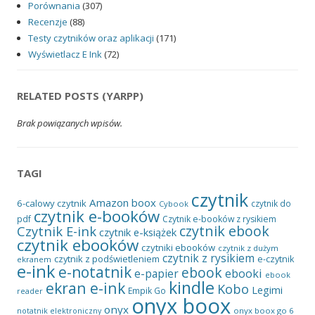
Porównania
(307)
Recenzje
(88)
Testy czytników oraz aplikacji
(171)
Wyświetlacz E Ink
(72)
RELATED POSTS (YARPP)
Brak powiązanych wpisów.
TAGI
czytnik
Amazon
boox
6-calowy czytnik
czytnik do
Cybook
czytnik e-booków
pdf
Czytnik e-booków z rysikiem
czytnik ebook
Czytnik E-ink
czytnik e-książek
czytnik ebooków
czytniki ebooków
czytnik z dużym
czytnik z rysikiem
czytnik z podświetleniem
e-czytnik
ekranem
e-ink
e-notatnik
ebook
ebooki
e-papier
ebook
kindle
ekran e-ink
Kobo
Legimi
Empik Go
reader
onyx boox
onyx
onyx boox go 6
notatnik elektroniczny