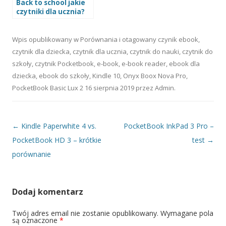
Back to school jakie
czytniki dla ucznia?
Wpis opublikowany w
Porównania
i otagowany
czynik ebook
,
czytnik dla dziecka
,
czytnik dla ucznia
,
czytnik do nauki
,
czytnik do
szkoły
,
czytnik Pocketbook
,
e-book
,
e-book reader
,
ebook dla
dziecka
,
ebook do szkoły
,
Kindle 10
,
Onyx Boox Nova Pro
,
PocketBook Basic Lux 2
16 sierpnia 2019
przez
Admin
.
Nawigacja wpisu
←
Kindle Paperwhite 4 vs.
PocketBook InkPad 3 Pro –
PocketBook HD 3 – krótkie
test
→
porównanie
Dodaj komentarz
Twój adres email nie zostanie opublikowany.
Wymagane pola
są oznaczone
*