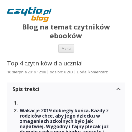
Blog na temat czytników
ebooków
Przejdź do treści
Menu
Top 4 czytników dla ucznia!
16 sierpnia 2019 12:08 | odsłon: 6 263 |
Dodaj komentarz
Spis treści
Wakacje 2019 dobiegły końca. Każdy z
rodziców chce, aby jego dziecku w
zmaganiach szkolnych było jak
najłatwiej. Wygodny i fajny plecak już
dumnie czeka przy biurku, zeszyty i