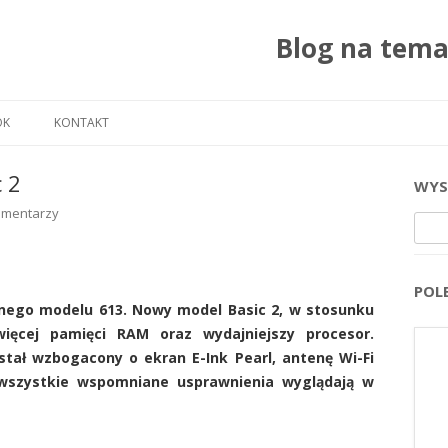
Blog na tem
Przejdź do treści
OK
KONTAKT
 2
WYS
omentarzy
Szuka
POL
nego modelu 613. Nowy model Basic 2, w stosunku
ięcej pamięci RAM oraz wydajniejszy procesor.
tał wzbogacony o ekran E-Ink Pearl, antenę Wi-Fi
 wszystkie wspomniane usprawnienia wyglądają w