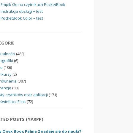
Empik Go na czytnikach PocketBook-
instrukcja obsługi + test
PocketBook Color – test
EGORIE
tualności
(480)
ografiki
(6)
ne
(136)
nkursy
(2)
równania
(307)
cenzje
(88)
ty czytników oraz aplikacji
(171)
świetlacz E Ink
(72)
ATED POSTS (YARPP)
y Onyx Boox Palma 2 nadaje się do nauki?