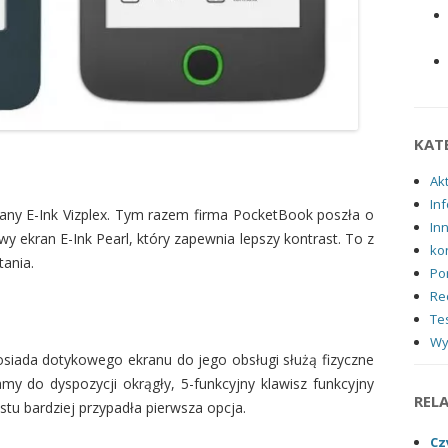
KAT
Ak
Inf
rany E-Ink Vizplex. Tym razem firma PocketBook poszła o
In
y ekran E-Ink Pearl, który zapewnia lepszy kontrast. To z
ko
tania.
Po
Re
Tes
Wy
posiada dotykowego ekranu do jego obsługi służą fizyczne
my do dyspozycji okrągły, 5-funkcyjny klawisz funkcyjny
REL
tu bardziej przypadła pierwsza opcja.
Cz