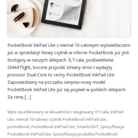
PocketBook InkPad Lite z niemal 10-calowym wyświetlaczem
już w sprzedaży! Nowy czytnik w ofercie PocketBook już jest
dostępny w naszych sklepach. 9,7 cala, podświetlenie
SMARTlight, boczne przyciski zmiany stron i wydajny
procesor Dual-Core to cechy PocketBook InkPad Lite.
Zapowiedziany na początku sierpnia nowy model
PocketBook InkPad Lite już się pojawił w polskich sklepach.
Za cenę […]
Wpis opublikowany w
Aktualności
i otagowany
9'7 cala
,
InkPad
Lite
,
niemal 10-calowy czytnik PocketBook InkPad Lite
,
pocketbook
,
PocketBook InkPad Lite
,
SmartLIGHT
,
Specyfikacja
PocketBook InkPad Lite
,
Specyfikacja produktu PocketBook