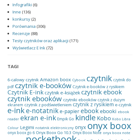
Infografiki
(6)
Inne
(136)
konkursy
(2)
Porównania
(306)
Recenzje
(88)
Testy czytników oraz aplikacji
(171)
Wyświetlacz E Ink
(72)
TAGI
czytnik
Amazon
boox
6-calowy czytnik
czytnik do
Cybook
czytnik e-booków
pdf
Czytnik e-booków z rysikiem
czytnik ebook
Czytnik E-ink
czytnik e-książek
czytnik ebooków
czytniki ebooków
czytnik z dużym
czytnik z rysikiem
czytnik z podświetleniem
e-czytnik
ekranem
e-ink
e-notatnik
ebook
ebooki
e-papier
ebook
kindle
ekran e-ink
Kobo
Empik Go
reader
Kobo Libra
onyx boox
onyx
Legimi
notatnik elektroniczny
Colour
Onyx Boox Go 10.3
onyx boox go 6
Onyx Boox Note
onyx boox note
pocketbook