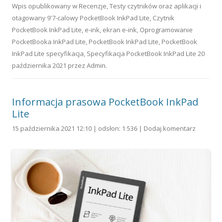
Wpis opublikowany w
Recenzje
,
Testy czytników oraz aplikacji
i
otagowany
9'7-calowy PocketBook InkPad Lite
,
Czytnik
PocketBook InkPad Lite
,
e-ink
,
ekran e-ink
,
Oprogramowanie
PocketBooka InkPad Lite
,
PocketBook InkPad Lite
,
PocketBook
InkPad Lite specyfikacja
,
Specyfikacja PocketBook InkPad Lite
20
października 2021
przez
Admin
.
Informacja prasowa PocketBook InkPad
Lite
15 października 2021 12:10 | odsłon: 1 536 |
Dodaj komentarz