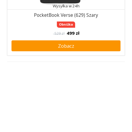
Wysyłka w 24h
PocketBook Verse (629) Szary
Obniżka
499
zł
529 zł
Zobacz